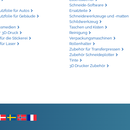
Schneide-Software
zfolie für Autos
Ersatzteile
tzfolie für Gebäude
Schneidewerkzeuge und -matten
Schildwerkzeug
nsmedien
Taschen und Kisten
r 3D-Druck
Reinigung
für die Stickerei
Verpackungsmaschinen
 für Laser
Rollenhalter
Zubehör für Transferpressen
Zubehör Schneideplotter
Tinte
3D Drucker Zubehör