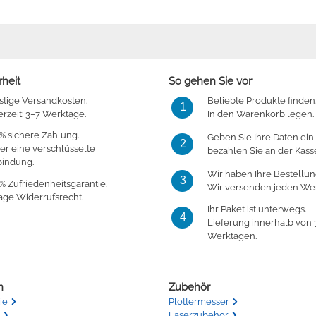
rheit
So gehen Sie vor
stige Versandkosten.
Beliebte Produkte finden
1
erzeit: 3–7 Werktage.
In den Warenkorb legen.
% sichere Zahlung.
Geben Sie Ihre Daten ein
2
er eine verschlüsselte
bezahlen Sie an der Kass
bindung.
Wir haben Ihre Bestellun
3
% Zufriedenheitsgarantie.
Wir versenden jeden Wer
age Widerrufsrecht.
Ihr Paket ist unterwegs.
4
Lieferung innerhalb von 
Werktagen.
n
Zubehör
ie
Plottermesser
Laserzubehör