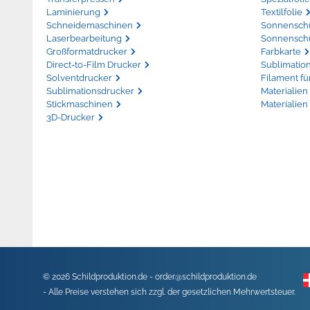
Laminierung
Textilfolie
Schneidemaschinen
Sonnenschut
Laserbearbeitung
Sonnenschu
Großformatdrucker
Farbkarte
Direct-to-Film Drucker
Sublimatio
Solventdrucker
Filament fü
Sublimationsdrucker
Materialien 
Stickmaschinen
Materialien
3D-Drucker
© 2026 Schildproduktion.de -
order@schildproduktion.de
- Alle Preise verstehen sich zzgl. der gesetzlichen Mehrwertsteuer.