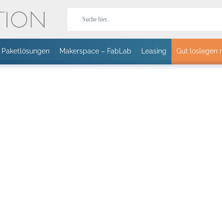
Paketlösungen
Makerspace – FabLab
Leasing
Gut loslegen 
Stor
T-Shirts
Jacken
Caps
aguar
HOLOGRAFLEX
T II 24 SCHNEIDEPLOTTER -
STÄNDER FÜR EXPERT II
CHEMICA HOLOGRAFLEX
CANON IMAGEPROGRAF TM-3
HOTMARK
EISS – 1402
70CM
24 UND PUMA IV
- BLAU WEISS - 1405
GROSSFORMATDRUCKER
PAST
PLOTTER MIT
PASTEL
ROLLENHALTER
Sport
Fleece
Bodywarmer
r lesen
Mehr lesen
Mehr lesen
Mehr lesen
Mehr lesen
Meh