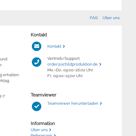
FAQ
Über uns
Kontakt
.
Kontakt
Vertrieb/Support:
 und
order@schildproduktion.de
e.
Mo.–Do.: 09:00–16:00 Uhr.
g erhalten.
Fr.: 09:00–15:00 Uhr.
ktag.
Teamviewer
3-7
Teamviewer herunterladen
Information
Über uns
Referenzen