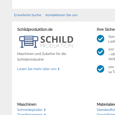
Erweiterte Suche
Kontaktieren Sie uns
Schildproduktion.de
Ihre Siche
Gün
Lief
100 
Maschinen und Zubehör für die
– üb
Ver
Schilderindustrie
100 
Lesen Sie mehr über uns
14 T
Maschinen
Materialie
Schneideplotter
Standardfol
Transferpressen
Spezialfolie