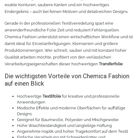
exakte Konturen, saubere Kanten und ein hochwertiges
Rollenhalter
Chemica Quickflex
Endergebnis – auch bei feinen Motiven und detailreichen Designs.
Chemica Hotmark Revolution
infokarten
Gerade in der professionellen Textilveredelung spart eine
anwenderfreundliche Folie Zeit und reduziert Fehlerquellen.
Chemica Bling-Bling
Rollenständer
Chemica Fashion unterstützt einen wirtschaftlichen Workflow und ist
damit ideal für Einzelanfertigungen, Kleinserien und größere
Produktionsmengen. Wer schnell, sauber und mit konstant hoher
Chemica Allmark
Materialrollen
Qualität arbeiten möchte, profitiert von den verlässlichen
Verarbeitungseigenschaften dieser hochwertigen
Transferfolie
.
Zubehör für Transferpressen
Chemica Carbon
Die wichtigsten Vorteile von Chemica Fashion
auf einen Blick
Sonnenschutzfolie für Autos
Teflonkissen
Hochwertige
Textilfolie
für kreative und professionelle
Marathon
Teflonfolie und Klebeband
Anwendungen
Modische Effekte und moderne Oberflächen für auffällige
Designs
Sonnenschutzfolie für Gebäude
Silikonmatten zum backen
Geeignet für Baumwolle, Polyester und Mischgewebe
Hohe Waschbeständigkeit und langlebige Haftung
Daylight
Verschiedenes
Angenehme Haptik und hoher Tragekomfort auf dem Textil
Einfache Verarbeitung mit Schneideplotter und