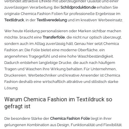
verbindet attraktive Effekte mit überzeugender Qualität und einer
zuverlässigen Verarbeitung. Bei
Schildproduktion.de
erhalten Sie
Oracal 8300
Messer
originale Chemica Fashion Folien für professionelle Ergebnisse im
Textildruck
, in der
Textilveredelung
und im kreativen Werbeeinsatz.
Oracal 8500
Messerklingen
Wer heute Kleidung personalisieren oder Marken sichtbar machen
möchte, braucht eine
Transferfolie
, die nicht nur optisch überzeugt,
Oracal 8870
Pinzette
sondern auch im Alltag zuverlässig hält. Genau hier setzt Chemica
Fashion an: Die Folie bietet eine moderne Oberfläche, ein
Oralux 9300
Schere
angenehmes Tragegefühl und eine hohe Waschbeständigkeit.
Dadurch entstehen langlebige Drucke, die auch nach häufigem
Oramask
Lineale
Tragen und Waschen ihre Wirkung behalten. Für Unternehmen,
Druckereien, Werbetechniker und kreative Anwender ist Chemica
Fashion deshalb eine wirtschaftlich attraktive und stilistisch starke
Oraguard Laminierfolie
Lineal Zubehör
Lösung.
Warum Chemica Fashion im Textildruck so
Glasdekorationsfolie
Schneidematten
gefragt ist
Schildwerkzeug
Magnetfolie
Die besondere Stärke der
Chemica Fashion Folie
liegt in ihrer
gelungenen Kombination aus Design, Funktionalität und Flexibilität.
Antigraffiti-Folie
Montagewerkzeug