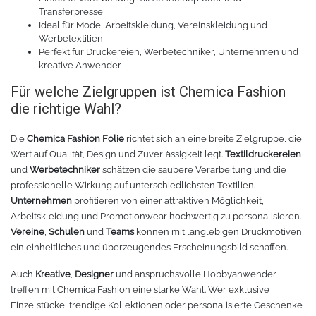
Transferpresse
Zubehör Schneideplotter
Solar Silber
Ideal für Mode, Arbeitskleidung, Vereinskleidung und
Werbetextilien
Perfekt für Druckereien, Werbetechniker, Unternehmen und
Sunlight
Verschiedene
kreative Anwender
Für welche Zielgruppen ist Chemica Fashion
Palisade
Zubehör für Brother-Schneideplotter
die richtige Wahl?
Farbkarte
Tinte
Die
Chemica Fashion Folie
richtet sich an eine breite Zielgruppe, die
Wert auf Qualität, Design und Zuverlässigkeit legt.
Textildruckereien
Sublimationsmedien
Sublimationsfarbe
und
Werbetechniker
schätzen die saubere Verarbeitung und die
professionelle Wirkung auf unterschiedlichsten Textilien.
Filament für 3D-Druck
Solvent Tinte
Unternehmen
profitieren von einer attraktiven Möglichkeit,
Arbeitskleidung und Promotionwear hochwertig zu personalisieren.
Vereine
,
Schulen
und
Teams
können mit langlebigen Druckmotiven
PLA
Direct to Film Tinte
ein einheitliches und überzeugendes Erscheinungsbild schaffen.
PETG
Direct-to-Film Folie und Kleber
Auch
Kreative
,
Designer
und anspruchsvolle Hobbyanwender
treffen mit Chemica Fashion eine starke Wahl. Wer exklusive
Einzelstücke, trendige Kollektionen oder personalisierte Geschenke
3D Drucker Zubehör
ABS