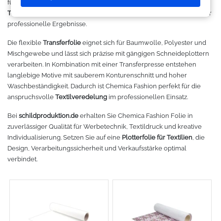
für Mode, Promotion, Vereinskleidung oder
Arbeitskleidung
– diese
Makerspace - FabLab
Laserbearbeitung
Sweatshirt
Oracal 631
Graphtec
Textilfolie
verleiht jedem Projekt eine besondere Optik und sorgt für
professionelle Ergebnisse.
Leasing
Großformatdrucker
Hemden
Oracal 651
Ioline
Die flexible
Transferfolie
eignet sich für Baumwolle, Polyester und
Mischgewebe und lässt sich präzise mit gängigen Schneideplottern
Gut loslegen mit dem Startpacket
Direct-to-Film Drucker
T-Shirts
Oracal 751
ANA-GRAPH
verarbeiten. In Kombination mit einer Transferpresse entstehen
langlebige Motive mit sauberem Konturenschnitt und hoher
Angebote
Solventdrucker
Jacken
Oracal 951
Foison
Waschbeständigkeit. Dadurch ist Chemica Fashion perfekt für die
anspruchsvolle
Textilveredelung
im professionellen Einsatz.
Anmelden
Sublimationsdrucker
Caps
Oracal 961
P-Cut
Bei
schildproduktion.de
erhalten Sie Chemica Fashion Folie in
zuverlässiger Qualität für Werbetechnik, Textildruck und kreative
Stickmaschinen
Taschen
Oracal 970 Matt
Mimaki
Individualisierung. Setzen Sie auf eine
Plotterfolie für Textilien
, die
Design, Verarbeitungssicherheit und Verkaufsstärke optimal
3D-Drucker
Tüten
Oracal 970RA
Mutoh
verbindet.
Ausrüstung und Kleidung
Oracal 975
Summagraphic
Sport
Oracal 451
Redsail