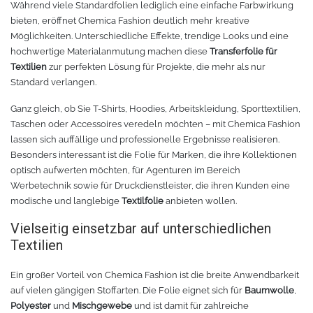
Während viele Standardfolien lediglich eine einfache Farbwirkung
bieten, eröffnet Chemica Fashion deutlich mehr kreative
Tafelfolie
Trommeln
Möglichkeiten. Unterschiedliche Effekte, trendige Looks und eine
hochwertige Materialanmutung machen diese
Transferfolie für
Textilien
zur perfekten Lösung für Projekte, die mehr als nur
Verschiedene Spezialfolien
Schaber
Standard verlangen.
Textilfolie
Verschiedenes
Ganz gleich, ob Sie T-Shirts, Hoodies, Arbeitskleidung, Sporttextilien,
Taschen oder Accessoires veredeln möchten – mit Chemica Fashion
Übersicht
Griffe
lassen sich auffällige und professionelle Ergebnisse realisieren.
Besonders interessant ist die Folie für Marken, die ihre Kollektionen
optisch aufwerten möchten, für Agenturen im Bereich
Chemica Firstmark
Schnellspanner
Werbetechnik sowie für Druckdienstleister, die ihren Kunden eine
modische und langlebige
Textilfolie
anbieten wollen.
Taschen und Kisten
Chemica Hotmark
Vielseitig einsetzbar auf unterschiedlichen
Textilien
Chemica Holograflex
Ausstattung für Taschen
Ein großer Vorteil von Chemica Fashion ist die breite Anwendbarkeit
Chemica Upperflok
Werkzeugtasche
auf vielen gängigen Stoffarten. Die Folie eignet sich für
Baumwolle
,
Polyester
und
Mischgewebe
und ist damit für zahlreiche