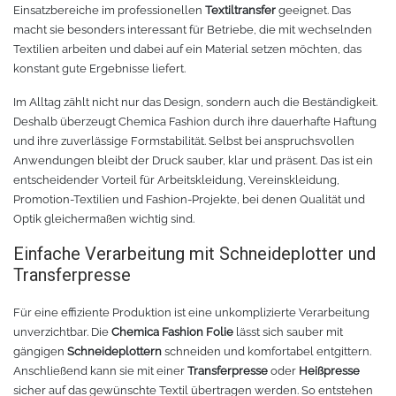
Chemica Galaxy
Handgelenktasche
Einsatzbereiche im professionellen
Textiltransfer
geeignet. Das
macht sie besonders interessant für Betriebe, die mit wechselnden
Textilien arbeiten und dabei auf ein Material setzen möchten, das
Chemica Sunmark
Werkzeugkasten
konstant gute Ergebnisse liefert.
Reinigung
Chemica Printbar
Im Alltag zählt nicht nur das Design, sondern auch die Beständigkeit.
Deshalb überzeugt Chemica Fashion durch ihre dauerhafte Haftung
Chemica Reflex
Tücher
und ihre zuverlässige Formstabilität. Selbst bei anspruchsvollen
Anwendungen bleibt der Druck sauber, klar und präsent. Das ist ein
entscheidender Vorteil für Arbeitskleidung, Vereinskleidung,
Chemica Darklite
Reinigungsset
Promotion-Textilien und Fashion-Projekte, bei denen Qualität und
Optik gleichermaßen wichtig sind.
Chemica Metallic
Glasschaber
Einfache Verarbeitung mit Schneideplotter und
Transferpresse
Verpackungsmaschinen
Chemica Fashion
Für eine effiziente Produktion ist eine unkomplizierte Verarbeitung
Transferpapier
Klebeband
unverzichtbar. Die
Chemica Fashion Folie
lässt sich sauber mit
gängigen
Schneideplottern
schneiden und komfortabel entgittern.
Transferfolie
Ausrüstung
Anschließend kann sie mit einer
Transferpresse
oder
Heißpresse
sicher auf das gewünschte Textil übertragen werden. So entstehen