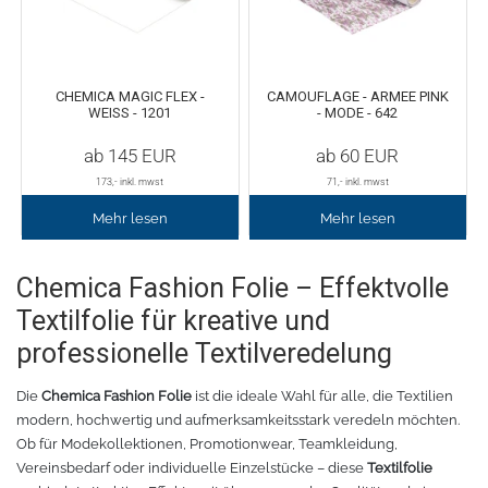
Fleece
Oracal 638
GCC - Expert/Puma/Jaguar
Spezialfolie
Bodywarmer
Brother
CHEMICA MAGIC FLEX -
CAMOUFLAGE - ARMEE PINK
WEISS - 1201
- MODE - 642
Laserzubehör
Marken
Übersicht
ab
145
EUR
ab
60
EUR
173
,- inkl. mwst
71
,- inkl. mwst
Schneide-Software
Gedruckte Medien
Myrtle Beach
Mehr lesen
Mehr lesen
Ersatzteile
Oracal metallisierte Folien
B&C Collektion
Chemica Fashion Folie – Effektvolle
Oralite 5600E
Schneideplotter
Sols
Textilfolie für kreative und
professionelle Textilveredelung
Oralite 5700
Transferpressen
Stormtech
Die
Chemica Fashion Folie
ist die ideale Wahl für alle, die Textilien
Oracal 6510
Schneidleisten
James & Nicholson
modern, hochwertig und aufmerksamkeitsstark veredeln möchten.
Ob für Modekollektionen, Promotionwear, Teamkleidung,
Vereinsbedarf oder individuelle Einzelstücke – diese
Textilfolie
Schneidewerkzeuge und -matten
Oracal 7510