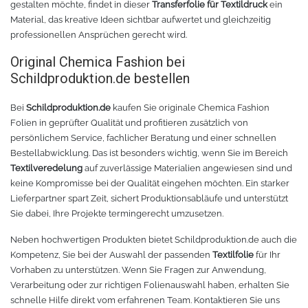
gestalten möchte, findet in dieser
Transferfolie für Textildruck
ein
Material, das kreative Ideen sichtbar aufwertet und gleichzeitig
TPU
Verschiedenes 3D Drucker Zubehör
professionellen Ansprüchen gerecht wird.
Original Chemica Fashion bei
Spezielle Filamente
3D-Drucker Bauplatte
Schildproduktion.de bestellen
Materialien für die Stickerei
Bei
Schildproduktion.de
kaufen Sie originale Chemica Fashion
Folien in geprüfter Qualität und profitieren zusätzlich von
Materialien für Laser
persönlichem Service, fachlicher Beratung und einer schnellen
Bestellabwicklung. Das ist besonders wichtig, wenn Sie im Bereich
Finer
Textilveredelung
auf zuverlässige Materialien angewiesen sind und
keine Kompromisse bei der Qualität eingehen möchten. Ein starker
Lieferpartner spart Zeit, sichert Produktionsabläufe und unterstützt
MDF
Sie dabei, Ihre Projekte termingerecht umzusetzen.
Acryl
Neben hochwertigen Produkten bietet Schildproduktion.de auch die
Kompetenz, Sie bei der Auswahl der passenden
Textilfolie
für Ihr
Vorhaben zu unterstützen. Wenn Sie Fragen zur Anwendung,
Verarbeitung oder zur richtigen Folienauswahl haben, erhalten Sie
schnelle Hilfe direkt vom erfahrenen Team. Kontaktieren Sie uns