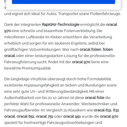
Fahrzeugen ein exklusives und zeitgemäßes Erscheinungsbild
Makerspace - FabLab
Laserbearbeitung
Sweatshirt
Oracal 631
Graphtec
verleiht. Gleichzeitig reduziert die Folie störende Lichtreflexionen
und eignet sich ideal für Autos, Transporter sowie Flottenfahrzeuge.
Leasing
Großformatdrucker
Hemden
Oracal 651
Ioline
Dank der integrierten
RapidAir-Technologie
ermöglicht die
oracal
970
eine schnelle und blasenfreie Folienverklebung. Die
Gut loslegen mit dem Startpacket
Direct-to-Film Drucker
T-Shirts
Oracal 751
ANA-GRAPH
mikrofeinen Luftkanäle im Kleber erleichtern die Verarbeitung
erheblich und sorgen für ein sauberes Ergebnis, selbst bei
Angebote
Solventdrucker
Jacken
Oracal 951
Foison
großflächigen Vollverklebungen. Wer nach
oracal folien
,
folien
oracal
oder einer leistungsstarken Lösung für die professionelle
Anmelden
Sublimationsdrucker
Caps
Oracal 961
P-Cut
Fahrzeugfolierung sucht, findet mit der
oracal 970
Serie eine
bewährte Premiumqualität.
Stickmaschinen
Taschen
Oracal 970 Matt
Mimaki
Die langlebige Vinylfolie überzeugt durch hohe Formstabilität,
exzellente Anpassungsfähigkeit an Sicken und Rundungen sowie
3D-Drucker
Tüten
Oracal 970RA
Mutoh
eine sehr gute UV- und Witterungsbeständigkeit. Mit einer
Außenhaltbarkeit von bis zu 10 Jahren ist diese
oracal folie
die
perfekte Wahl für professionelle Anwender, Werbetechniker und
Ausrüstung und Kleidung
Oracal 975
Summagraphic
Fahrzeugaufbereiter. Im Vergleich zu Klassikern wie
oracal 631
,
631
oracal
,
oracal 651
,
oracal 751
oder
oracal 951
wurde die
oracal 970
Sport
Oracal 451
Redsail
speziell für hochwertige Fahrzeugvollverklebungen und