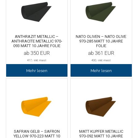
Rollenhalter
Chemica Quickflex
Chemica Hotmark Revolution
infokarten
ANTHRAZIT METALLIC –
NATO OLIVEN – NATO OLIVE
Chemica Bling-Bling
Rollenständer
ANTHRACITE METALLIC 970-
970-285 MATT 10 JAHRE
093 MATT 10 JAHRE FOLIE
FOLIE
ab
350
EUR
ab
361
EUR
Chemica Allmark
Materialrollen
417
,- inkl. mwst
430
,- inkl. mwst
Zubehör für Transferpressen
Chemica Carbon
Mehr lesen
Mehr lesen
Sonnenschutzfolie für Autos
Teflonkissen
Marathon
Teflonfolie und Klebeband
Sonnenschutzfolie für Gebäude
Silikonmatten zum backen
Daylight
Verschiedenes
SAFRAN GELB – SAFRON
MATT KUPFER METALLIC
YELLOW 970-223 MATT 10
970-092 MATT 10 JAHRE