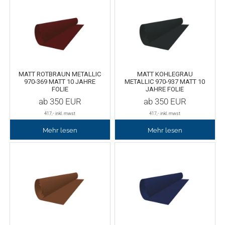
TPU
Verschiedenes 3D Drucker Zubehör
Spezielle Filamente
3D-Drucker Bauplatte
Materialien für die Stickerei
MATT ROTBRAUN METALLIC
MATT KOHLEGRAU
970-369 MATT 10 JAHRE
METALLIC 970-937 MATT 10
FOLIE
JAHRE FOLIE
Materialien für Laser
ab
350
EUR
ab
350
EUR
417
,- inkl. mwst
417
,- inkl. mwst
Finer
Mehr lesen
Mehr lesen
MDF
Acryl