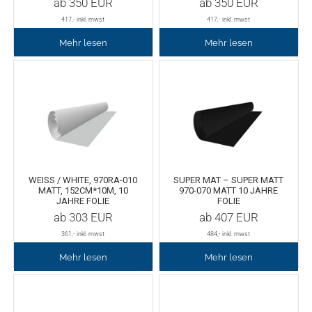
ab
350
EUR
ab
350
EUR
Chemica Galaxy
Handgelenktasche
417
,- inkl. mwst
417
,- inkl. mwst
Chemica Sunmark
Werkzeugkasten
Mehr lesen
Mehr lesen
Reinigung
Chemica Printbar
Chemica Reflex
Tücher
Chemica Darklite
Reinigungsset
WEISS / WHITE, 970RA-010 M
SUPER MAT – SUPER MATT
Chemica Metallic
Glasschaber
ATT, 152CM*10M, 10 J
970-070 MATT 10 JAHRE
AHRE FOLIE
FOLIE
ab
303
EUR
ab
407
EUR
Verpackungsmaschinen
Chemica Fashion
361
,- inkl. mwst
484
,- inkl. mwst
Transferpapier
Klebeband
Mehr lesen
Mehr lesen
Transferfolie
Ausrüstung