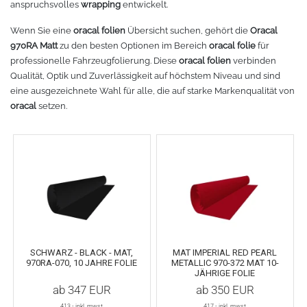
anspruchsvolles
wrapping
entwickelt.
Fleece
Oracal 638
GCC - Expert/Puma/Jaguar
Wenn Sie eine
oracal folien
Übersicht suchen, gehört die
Oracal
970RA Matt
zu den besten Optionen im Bereich
oracal folie
für
Spezialfolie
Bodywarmer
Brother
professionelle Fahrzeugfolierung. Diese
oracal folien
verbinden
Qualität, Optik und Zuverlässigkeit auf höchstem Niveau und sind
Laserzubehör
Marken
Übersicht
eine ausgezeichnete Wahl für alle, die auf starke Markenqualität von
oracal
setzen.
Schneide-Software
Gedruckte Medien
Myrtle Beach
Ersatzteile
Oracal metallisierte Folien
B&C Collektion
Oralite 5600E
Schneideplotter
Sols
Oralite 5700
Transferpressen
Stormtech
SCHWARZ - BLACK - MAT,
MAT IMPERIAL RED PEARL
Oracal 6510
Schneidleisten
James & Nicholson
970RA-070, 10 JAHRE FOLIE
METALLIC 970-372 MAT 10-
JÄHRIGE FOLIE
ab
347
EUR
ab
350
EUR
Schneidewerkzeuge und -matten
Oracal 7510
413
,- inkl. mwst
417
,- inkl. mwst