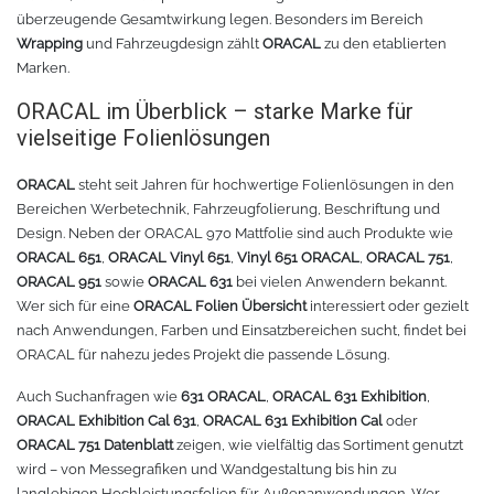
überzeugende Gesamtwirkung legen. Besonders im Bereich
Wrapping
und Fahrzeugdesign zählt
ORACAL
zu den etablierten
Marken.
ORACAL im Überblick – starke Marke für
vielseitige Folienlösungen
ORACAL
steht seit Jahren für hochwertige Folienlösungen in den
Bereichen Werbetechnik, Fahrzeugfolierung, Beschriftung und
Design. Neben der ORACAL 970 Mattfolie sind auch Produkte wie
ORACAL 651
,
ORACAL Vinyl 651
,
Vinyl 651 ORACAL
,
ORACAL 751
,
ORACAL 951
sowie
ORACAL 631
bei vielen Anwendern bekannt.
Wer sich für eine
ORACAL Folien Übersicht
interessiert oder gezielt
nach Anwendungen, Farben und Einsatzbereichen sucht, findet bei
ORACAL für nahezu jedes Projekt die passende Lösung.
Auch Suchanfragen wie
631 ORACAL
,
ORACAL 631 Exhibition
,
ORACAL Exhibition Cal 631
,
ORACAL 631 Exhibition Cal
oder
ORACAL 751 Datenblatt
zeigen, wie vielfältig das Sortiment genutzt
wird – von Messegrafiken und Wandgestaltung bis hin zu
langlebigen Hochleistungsfolien für Außenanwendungen. Wer