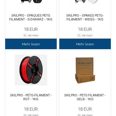
Oracal 8300
Messer
SKILPRO - OPAQUES PETG
SKILPRO - OPAKES PETG-
FILAMENT - SCHWARZ - 1KG
FILAMENT - WEISS - 1KG
Oracal 8500
Messerklingen
18
EUR
18
EUR
Oracal 8870
Pinzette
22
,- inkl. mwst
22
,- inkl. mwst
Mehr lesen
Mehr lesen
Oralux 9300
Schere
Oramask
Lineale
Oraguard Laminierfolie
Lineal Zubehör
Glasdekorationsfolie
Schneidematten
SKILPRO - PETG-FILAMENT -
SKILPRO - PETG FILAMENT -
ROT - 1KG
GELB - 1KG
Schildwerkzeug
Magnetfolie
18
EUR
18
EUR
Antigraffiti-Folie
Montagewerkzeug
22
,- inkl. mwst
22
,- inkl. mwst