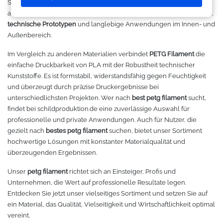
Schichthaftung und eine sehr gute Temperaturbeständigkeit
Makerspace - FabLab
Laserbearbeitung
Sweatshirt
Oracal 631
Graphtec
auszeichnet. Damit eignet sich PETG perfekt für
funktionale Bauteile
,
technische Prototypen
und langlebige Anwendungen im Innen- und
Leasing
Großformatdrucker
Hemden
Oracal 651
Ioline
Außenbereich.
Im Vergleich zu anderen Materialien verbindet
PETG Filament
die
Gut loslegen mit dem Startpacket
Direct-to-Film Drucker
T-Shirts
Oracal 751
ANA-GRAPH
einfache Druckbarkeit von PLA mit der Robustheit technischer
Kunststoffe. Es ist formstabil, widerstandsfähig gegen Feuchtigkeit
Angebote
Solventdrucker
Jacken
Oracal 951
Foison
und überzeugt durch präzise Druckergebnisse bei
unterschiedlichsten Projekten. Wer nach
best petg filament
sucht,
Anmelden
Sublimationsdrucker
Caps
Oracal 961
P-Cut
findet bei schildproduktion.de eine zuverlässige Auswahl für
professionelle und private Anwendungen. Auch für Nutzer, die
gezielt nach
bestes petg filament
suchen, bietet unser Sortiment
Stickmaschinen
Taschen
Oracal 970 Matt
Mimaki
hochwertige Lösungen mit konstanter Materialqualität und
überzeugenden Ergebnissen.
3D-Drucker
Tüten
Oracal 970RA
Mutoh
Unser
petg filament
richtet sich an Einsteiger, Profis und
Unternehmen, die Wert auf professionelle Resultate legen.
Ausrüstung und Kleidung
Oracal 975
Summagraphic
Entdecken Sie jetzt unser vielseitiges Sortiment und setzen Sie auf
ein Material, das Qualität, Vielseitigkeit und Wirtschaftlichkeit optimal
Sport
Oracal 451
Redsail
vereint.