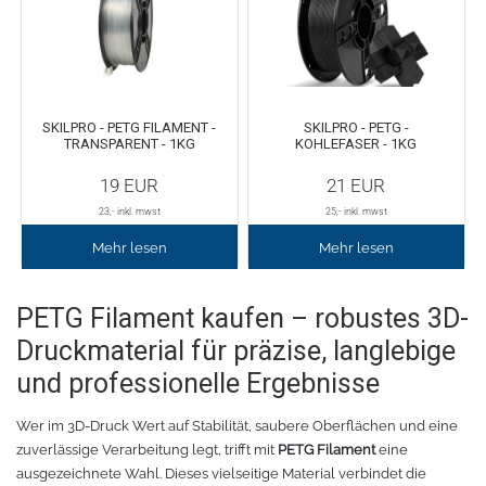
Zubehör Schneideplotter
Solar Silber
Sunlight
Verschiedene
SKILPRO - PETG FILAMENT -
SKILPRO - PETG -
Palisade
Zubehör für Brother-Schneideplotter
TRANSPARENT - 1KG
KOHLEFASER - 1KG
19
EUR
21
EUR
Farbkarte
Tinte
23
,- inkl. mwst
25
,- inkl. mwst
Mehr lesen
Mehr lesen
Sublimationsmedien
Sublimationsfarbe
Filament für 3D-Druck
Solvent Tinte
PETG Filament kaufen – robustes 3D-
Druckmaterial für präzise, langlebige
PLA
Direct to Film Tinte
und professionelle Ergebnisse
PETG
Direct-to-Film Folie und Kleber
Wer im 3D-Druck Wert auf Stabilität, saubere Oberflächen und eine
zuverlässige Verarbeitung legt, trifft mit
PETG Filament
eine
3D Drucker Zubehör
ABS
ausgezeichnete Wahl. Dieses vielseitige Material verbindet die