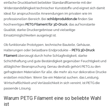
einfache Druckbarkeit beliebter Standardfilamente mit der
Widerstandsfähigkeit technischer Kunststoffe und eignet sich damit
TPU
Verschiedenes 3D Drucker Zubehör
ideal für anspruchsvolle Anwendungen im privaten wie im
professionellen Bereich. Bei
schildproduktion.de
finden Sie
Spezielle Filamente
3D-Drucker Bauplatte
hochwertiges
PETG Filament für 3D-Druck
, das auf konstante
Qualität, starke Druckergebnisse und vielseitige
Materialien für die Stickerei
Einsatzmöglichkeiten ausgelegt ist.
Ob funktionale Prototypen, technische Bauteile, Gehäuse,
Materialien für Laser
Halterungen oder belastbare Endprodukte –
PETG 3D-Druck
Filament
überzeugt durch hohe Schlagfestigkeit, starke
Finer
Schichthaftung und gute Beständigkeit gegenüber Feuchtigkeit und
alltäglicher Beanspruchung. Genau deshalb gehört PETG zu den
gefragtesten Materialien für alle, die mehr als nur dekorative Drucke
MDF
erstellen möchten. Wenn Sie ein Material suchen, das Leistung,
Wirtschaftlichkeit und Verlässlichkeit in sich vereint, ist PETG die
Acryl
passende Lösung.
Warum PETG Filament eine so beliebte Wahl
ist