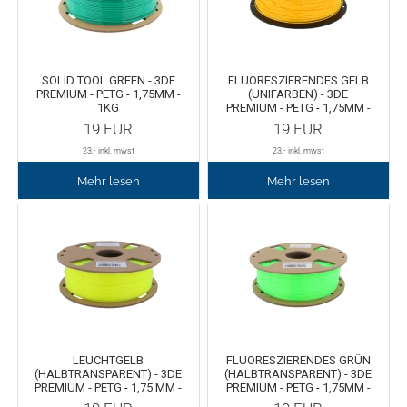
Chemica Galaxy
Handgelenktasche
Chemica Sunmark
Werkzeugkasten
SOLID TOOL GREEN - 3DE
FLUORESZIERENDES GELB
PREMIUM - PETG - 1,75MM -
(UNIFARBEN) - 3DE
Reinigung
Chemica Printbar
1KG
PREMIUM - PETG - 1,75MM -
1KG
19
EUR
19
EUR
Chemica Reflex
Tücher
23
,- inkl. mwst
23
,- inkl. mwst
Mehr lesen
Mehr lesen
Chemica Darklite
Reinigungsset
Chemica Metallic
Glasschaber
Verpackungsmaschinen
Chemica Fashion
Transferpapier
Klebeband
LEUCHTGELB
FLUORESZIERENDES GRÜN
(HALBTRANSPARENT) - 3DE
(HALBTRANSPARENT) - 3DE
Transferfolie
Ausrüstung
PREMIUM - PETG - 1,75 MM -
PREMIUM - PETG - 1,75MM -
1KG
1KG