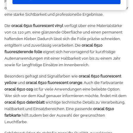
Fernwirkung. Ob in der Werbetechnik, bei Aktionsbeschilderungen
Makerspace - FabLab
Laserbearbeitung
Sweatshirt
Oracal 631
Graphtec
oder in der Schaufensterwerbung –
oracal 6510 fluorescent
sorgt für
eine starke Sichtbarkeit und professionelle Ergebnisse.
Leasing
Großformatdrucker
Hemden
Oracal 651
Ioline
Die
oracal 6510 fluorescent vinyl
verfügt über eine Materialstärke
von ca. 110 µm, eine glänzende Oberfläche und einen permanent
Gut loslegen mit dem Startpacket
Direct-to-Film Drucker
T-Shirts
Oracal 751
ANA-GRAPH
haftenden Kleber. Dadurch lässt sich die Folie präzise schneiden,
entgittern und zuverlässig verarbeiten. Die
oracal 6510
Angebote
Solventdrucker
Jacken
Oracal 951
Foison
fluoreszierende folie
eignet sich hervorragend für kurzfristige
Außenanwendungen mit einer Haltbarkeit von bis zu einem Jahr
Anmelden
Sublimationsdrucker
Caps
Oracal 961
P-Cut
sowie für langfristige Einsätze im Innenbereich.
Besonders gefragt sind Signalfarben wie
oracal 6510 fluorescent
Stickmaschinen
Taschen
Oracal 970 Matt
Mimaki
yellow
und
oracal 6510 fluorescent orange
. Auch die Farbvariante
oracal 6510 029
ist für viele Anwendungen eine beliebte Option.
3D-Drucker
Tüten
Oracal 970RA
Mutoh
Wer sich vor dem Kauf genauer informieren möchte, findet mit dem
oracal 6510 datenblatt
wichtige technische Details zu Verarbeitung,
Haltbarkeit und Einsatzbereichen. Eine passende
oracal 6510
Ausrüstung und Kleidung
Oracal 975
Summagraphic
farbkarte
hilft zudem bei der Auswahl der gewünschten
Leuchtfarbe.
Sport
Oracal 451
Redsail