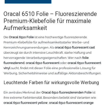
Chemica Galaxy
Handgelenktasche
Oracal 6510 Folie – Fluoreszierende
Chemica Sunmark
Werkzeugkasten
Premium-Klebefolie für maximale
Reinigung
Chemica Printbar
Aufmerksamkeit
Die
Oracal 6510 Folie
ist eine hochwertige fluoreszierende
Chemica Reflex
Tücher
Premium-Klebefolie für aufmerksamkeitsstarke Werbe- und
Kennzeichnungsanwendungen. Als
oracal 6510 fluorescent cast
Chemica Darklite
Reinigungsset
überzeugt sie durch intensive Leuchtkraft, starke Haftung und
hervorragende Verarbeitungseigenschaften. Wer nach
folie
Chemica Metallic
Glasschaber
fluoreszierend
,
oracal 6510 fluorescent
oder
oracal 6510 fluorescent
vinyl
sucht, findet mit dieser Folie eine professionelle Lösung für
Verpackungsmaschinen
Chemica Fashion
Werbung, Sicherheitshinweise und auffällige Aktionsbeschriftungen.
Leuchtende Farben für wirkungsvolle Werbung
Transferpapier
Klebeband
Ein zentrales Merkmal der
Oracal 6510 fluoreszierenden Folie
ist
Transferfolie
Ausrüstung
ihre extreme Farbintensität. Besonders beliebt sind Varianten wie
oracal 6510 fluorescent yellow
,
oracal 6510 fluorescent orange