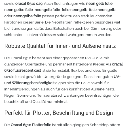
sowie
oracal 6510 029
. Auch Suchanfragen wie
neon gelb folie
,
Rollenhalter
Chemica Quickflex
neon gelbe folie
,
neongelb folie
,
folie neongelb
,
folie neon gelb
oder
neongelbe folie
passen perfekt zu den stark leuchtenden
Chemica Hotmark Revolution
infokarten
Farbtönen dieser Serie. Die Neonfarben reflektieren besonders viel
Licht und sorgen dafür, dass Botschaften auch bei Dämmerung oder
Chemica Bling-Bling
Rollenständer
schlechten Lichtverhältnissen sofort wahrgenommen werden.
Robuste Qualität für Innen- und Außeneinsatz
Chemica Allmark
Materialrollen
Die Oracal 6510 besteht aus einer gegossenen PVC-Folie mit
Zubehör für Transferpressen
Chemica Carbon
glänzender Oberfläche und permanent haftendem Kleber. Als
oracal
6510 fluorescent cast
ist sie formstabil, flexibel und ideal für glatte
sowie leicht gewölbte Untergründe geeignet. Dank ihrer guten
UV-
Sonnenschutzfolie für Autos
Teflonkissen
und Witterungsbeständigkeit
eignet sich die Folie sowohl für
Innenanwendungen als auch für den kurzfristigen Außeneinsatz.
Marathon
Teflonfolie und Klebeband
Regen, Sonne und Temperaturschwankungen beeinträchtigen die
Leuchtkraft und Qualität nur minimal.
Sonnenschutzfolie für Gebäude
Silikonmatten zum backen
Perfekt für Plotter, Beschriftung und Design
Daylight
Verschiedenes
Die
Oracal 6510 Plotterfolie
ist mit allen gängigen Schneideplottern