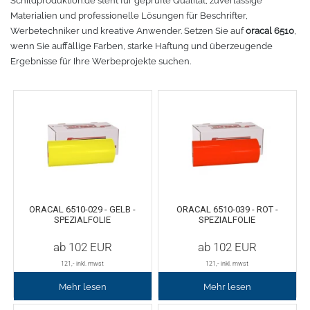
Schildproduktion.de steht für geprüfte Qualität, zuverlässige
Materialien und professionelle Lösungen für Beschrifter,
Fleece
Oracal 638
GCC - Expert/Puma/Jaguar
Werbetechniker und kreative Anwender. Setzen Sie auf
oracal 6510
,
wenn Sie auffällige Farben, starke Haftung und überzeugende
Spezialfolie
Bodywarmer
Brother
Ergebnisse für Ihre Werbeprojekte suchen.
Laserzubehör
Marken
Übersicht
Schneide-Software
Gedruckte Medien
Myrtle Beach
Ersatzteile
Oracal metallisierte Folien
B&C Collektion
Oralite 5600E
Schneideplotter
Sols
ORACAL 6510-029 - GELB -
ORACAL 6510-039 - ROT -
SPEZIALFOLIE
SPEZIALFOLIE
Oralite 5700
Transferpressen
Stormtech
ab
102
EUR
ab
102
EUR
Oracal 6510
Schneidleisten
James & Nicholson
121
,- inkl. mwst
121
,- inkl. mwst
Mehr lesen
Mehr lesen
Schneidewerkzeuge und -matten
Oracal 7510