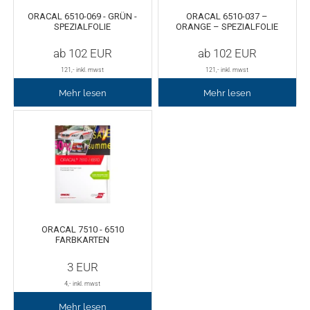
ORACAL 6510-069 - GRÜN -
ORACAL 6510-037 –
SPEZIALFOLIE
ORANGE – SPEZIALFOLIE
Tafelfolie
Trommeln
ab
102
EUR
ab
102
EUR
Verschiedene Spezialfolien
Schaber
121
,- inkl. mwst
121
,- inkl. mwst
Mehr lesen
Mehr lesen
Textilfolie
Verschiedenes
Übersicht
Griffe
Chemica Firstmark
Schnellspanner
Taschen und Kisten
Chemica Hotmark
ORACAL 7510 - 6510
FARBKARTEN
Chemica Holograflex
Ausstattung für Taschen
3
EUR
Chemica Upperflok
Werkzeugtasche
4
,- inkl. mwst
Mehr lesen