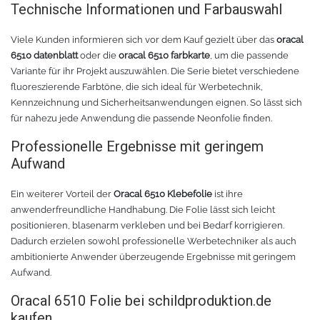
Technische Informationen und Farbauswahl
TPU
Verschiedenes 3D Drucker Zubehör
Viele Kunden informieren sich vor dem Kauf gezielt über das
oracal
6510 datenblatt
oder die
oracal 6510 farbkarte
, um die passende
Spezielle Filamente
3D-Drucker Bauplatte
Variante für ihr Projekt auszuwählen. Die Serie bietet verschiedene
fluoreszierende Farbtöne, die sich ideal für Werbetechnik,
Materialien für die Stickerei
Kennzeichnung und Sicherheitsanwendungen eignen. So lässt sich
für nahezu jede Anwendung die passende Neonfolie finden.
Materialien für Laser
Professionelle Ergebnisse mit geringem
Aufwand
Finer
Ein weiterer Vorteil der
Oracal 6510 Klebefolie
ist ihre
anwenderfreundliche Handhabung. Die Folie lässt sich leicht
MDF
positionieren, blasenarm verkleben und bei Bedarf korrigieren.
Dadurch erzielen sowohl professionelle Werbetechniker als auch
Acryl
ambitionierte Anwender überzeugende Ergebnisse mit geringem
Aufwand.
Oracal 6510 Folie bei schildproduktion.de
kaufen