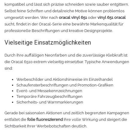
kompatibel und lässt sich präzise schneiden sowie sauber entgittern.
Zubehör Schneideplotter
Solar Silber
Selbst feine Schriften und detailreiche Motive können problemlos
umgesetzt werden. Wer nach
oracal vinyl 651
oder
vinyl 651 oracal
Sunlight
Verschiedene
sucht, findet in der Oracal-Serie eine bewährte Markenqualität für
professionelle Beschriftungen und kreative Designprojekte.
Palisade
Zubehör für Brother-Schneideplotter
Vielseitige Einsatzmöglichkeiten
Farbkarte
Tinte
Durch ihre auffälligen Neonfarben und die zuverlässige Klebkraft ist
die Oracal 6510 extrem vielseitig einsetzbar. Typische Anwendungen
sind:
Sublimationsmedien
Sublimationsfarbe
Werbeschilder und Aktionshinweise im Einzelhandel
Filament für 3D-Druck
Solvent Tinte
Schaufensterbeschriftungen und Promotion-Grafiken
Event- und Messekennzeichnungen
Temporäre Fahrzeugbeschriftungen
PLA
Direct to Film Tinte
Sicherheits- und Warnmarkierungen
Gerade bei saisonalen Aktionen und zeitlich begrenzten Kampagnen
PETG
Direct-to-Film Folie und Kleber
entfaltet die
folie fluoreszierend
ihre volle Wirkung und steigert die
Sichtbarkeit Ihrer Werbebotschaften deutlich.
3D Drucker Zubehör
ABS