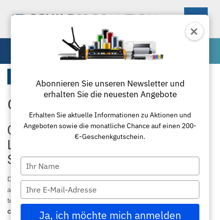
0
Spezialfolie
Startseite
Abonnieren Sie unseren Newsletter und
erhalten Sie die neuesten Angebote
Oracal 6510 Folie
Maschinen
Erhalten Sie aktuelle Informationen zu Aktionen und
Angeboten sowie die monatliche Chance auf einen 200-
Materialien
Schneideplotter
Oracal 6510 fluoreszierende Folie –
€-Geschenkgutschein.
Leuchtfarben für maximale
Zubehör
Transferpressen
Standardfolie
Sichtbarkeit
Type
your
Textil
Laminierung
Plottermesser
Übersicht
Die
Oracal 6510 fluoreszierende Folie
ist die ideale Wahl für
name
Type
aufmerksamkeitsstarke Beschriftungen, Werbeschilder und
your
temporäre Markierungen. Als hochwertige
oracal 6510 fluorescent
Paketlösungen
Schneidemaschinen
Poloshirts
Applikationsfolie
Roland
email
cast
Folie überzeugt sie mit intensiven Neonfarben und maximaler
Ja, ich möchte mich anmelden