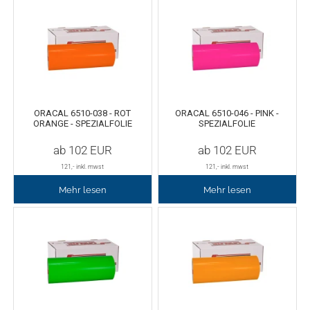
Oracal 8300
Messer
Oracal 8500
Messerklingen
Oracal 8870
Pinzette
ORACAL 6510-038 - ROT
ORACAL 6510-046 - PINK -
ORANGE - SPEZIALFOLIE
SPEZIALFOLIE
Oralux 9300
Schere
ab
102
EUR
ab
102
EUR
Oramask
Lineale
121
,- inkl. mwst
121
,- inkl. mwst
Mehr lesen
Mehr lesen
Oraguard Laminierfolie
Lineal Zubehör
Glasdekorationsfolie
Schneidematten
Schildwerkzeug
Magnetfolie
Antigraffiti-Folie
Montagewerkzeug