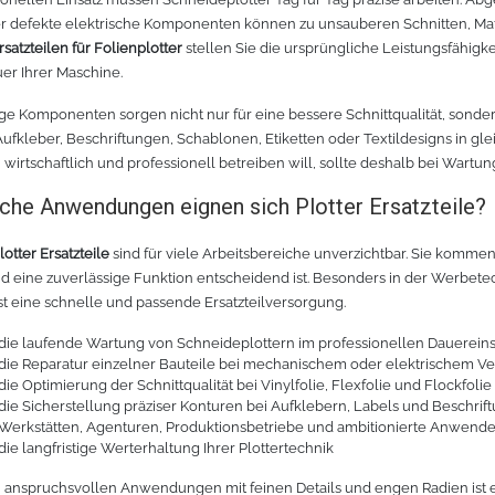
r defekte elektrische Komponenten können zu unsauberen Schnitten, Mate
rsatzteilen für Folienplotter
stellen Sie die ursprüngliche Leistungsfähigk
r Ihrer Maschine.
e Komponenten sorgen nicht nur für eine bessere Schnittqualität, sondern
ufkleber, Beschriftungen, Schablonen, Etiketten oder Textildesigns in gl
 wirtschaftlich und professionell betreiben will, sollte deshalb bei War
che Anwendungen eignen sich Plotter Ersatzteile?
otter Ersatzteile
sind für viele Arbeitsbereiche unverzichtbar. Sie kommen
 eine zuverlässige Funktion entscheidend ist. Besonders in der Werbetec
ist eine schnelle und passende Ersatzteilversorgung.
die laufende Wartung von Schneideplottern im professionellen Dauereins
die Reparatur einzelner Bauteile bei mechanischem oder elektrischem Ve
die Optimierung der Schnittqualität bei Vinylfolie, Flexfolie und Flockfolie
die Sicherstellung präziser Konturen bei Aufklebern, Labels und Beschrif
Werkstätten, Agenturen, Produktionsbetriebe und ambitionierte Anwende
die langfristige Werterhaltung Ihrer Plottertechnik
 anspruchsvollen Anwendungen mit feinen Details und engen Radien ist es 