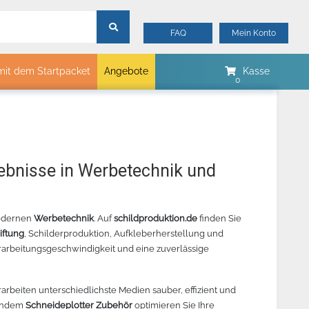
FAQ
Mein Konto
mit dem Startpacket
Angebote
Kasse
mtech
Merker
Myrtle Beach
B&C Collektion
gebnisse in Werbetechnik und
Sols
Stormtech
modernen
Werbetechnik
. Auf
James & Nicholson
schildproduktion.de
finden Sie
iftung
, Schilderproduktion, Aufkleberherstellung und
00
 REVOLUTION
JAGUAR V 132 SCHNEIDEPLOTTER
ORACAL 8510 METALLIC
CHEMICA
STANDA
rarbeitungsgeschwindigkeit und eine zuverlässige
ELLGRÖN -
– BESTELLARTIKEL
GLASDEKORFOLIE –
– PINK 
LGRÖN - 342
BESTELLUNGSWARE
arbeiten unterschiedlichste Medien sauber, effizient und
sendem
Schneideplotter Zubehör
optimieren Sie Ihre