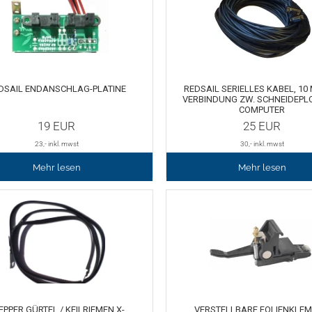
DSAIL ENDANSCHLAG-PLATINE
REDSAIL SERIELLES KABEL, 10
VERBINDUNG ZW. SCHNEIDEPLO
COMPUTER
19
EUR
25
EUR
23
,- inkl. mwst
30
,- inkl. mwst
Mehr lesen
Mehr lesen
EPPER GÜRTEL / KEILRIEMEN X-
VERSTELLBARE FOLIENKLEM