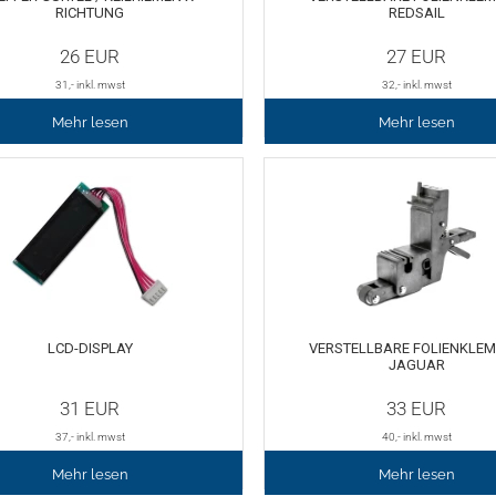
RICHTUNG
REDSAIL
26
EUR
27
EUR
31
,- inkl. mwst
32
,- inkl. mwst
Mehr lesen
Mehr lesen
LCD-DISPLAY
VERSTELLBARE FOLIENKLEM
JAGUAR
31
EUR
33
EUR
37
,- inkl. mwst
40
,- inkl. mwst
Mehr lesen
Mehr lesen