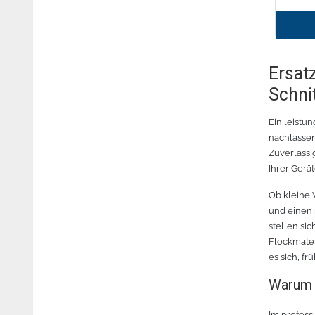
Ersat
Schni
Ein leistu
nachlassen
Zuverlässig
Ihrer Gerä
Ob kleine 
und einen
stellen si
Flockmater
es sich, fr
Warum h
Im profess