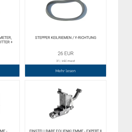
 METER,
STEPPER KEILRIEMEN / Y-RICHTUNG
TTER +
26
EUR
31
,- inkl. mwst
Mehr lesen
ME -
EINSTELLBARE FOLIENKLEMME - EXPERT II