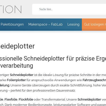
Paketlösungen
Makerspace – FabLab
Leasing
Gut loslegen 
Stor
eideplotter
ssionelle Schneideplotter für präzise Er
nverarbeitung
T-Shirts
Jacken
Caps
aguar
ertiger
Schneideplotter
ist die ideale Lösung für präzise Schnitte in der 
tarke
Folienplotter
für anspruchsvolle Anwendungen wie
Fahrzeugbeschr
HOLOGRAFLEX
T II 24 SCHNEIDEPLOTTER -
STÄNDER FÜR EXPERT II
CHEMICA HOLOGRAFLEX
CANON IMAGEPROGRAF TM-3
HOTMARK
delung
EISS – 1402
. Unsere Geräte überzeugen durch exakte Schnittführung, hohe Ve
70CM
24 UND PUMA IV
- BLAU WEISS - 1405
GROSSFORMATDRUCKER
PAST
PLOTTER MIT
PASTEL
hrung – perfekt für den professionellen Dauereinsatz.
ROLLENHALTER
Sport
Fleece
Bodywarmer
lie
,
Flexfolie
,
Flockfolie
oder Transfermaterial: Unsere
Schneideplotter
ver
lich. Dank moderner Bedienkonzepte, leistungsstarker Software und pas