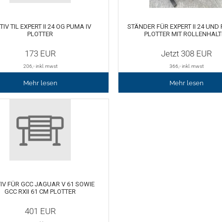
TIV TIL EXPERT II 24 OG PUMA IV
STÄNDER FÜR EXPERT II 24 UND
PLOTTER
PLOTTER MIT ROLLENHALT
173
EUR
Jetzt
308
EUR
206
,- inkl. mwst
366
,- inkl. mwst
Mehr lesen
Mehr lesen
IV FÜR GCC JAGUAR V 61 SOWIE
GCC RXII 61 CM PLOTTER
401
EUR