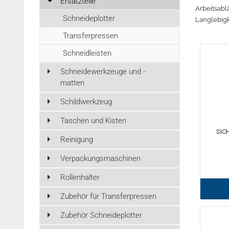
Ersatzteile
r lesen
Zubehör Schneideplotter
Mehr lesen
Mehr lesen
Mehr lesen
Arbeitsabl
Meh
Schneideplotter
Langlebigk
Tinte
3D Drucker Zubehör
Transferpressen
Schneidleisten
Marken
Schneidewerkzeuge und -
matten
Schildwerkzeug
Taschen und Kisten
SIC
Reinigung
Verpackungsmaschinen
Rollenhalter
Zubehör für Transferpressen
Zubehör Schneideplotter