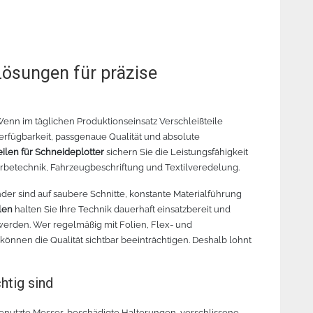
Lösungen für präzise
Wenn im täglichen Produktionseinsatz Verschleißteile
erfügbarkeit, passgenaue Qualität und absolute
eilen für Schneideplotter
sichern Sie die Leistungsfähigkeit
erbetechnik, Fahrzeugbeschriftung und Textilveredelung.
er sind auf saubere Schnitte, konstante Materialführung
ilen
halten Sie Ihre Technik dauerhaft einsatzbereit und
 werden. Wer regelmäßig mit Folien, Flex- und
önnen die Qualität sichtbar beeinträchtigen. Deshalb lohnt
htig sind
genutzte Messer, beschädigte Halterungen, verschlissene