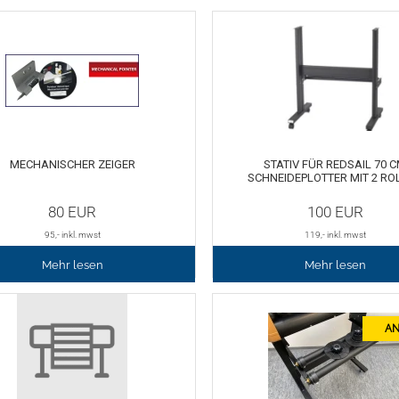
MECHANISCHER ZEIGER
STATIV FÜR REDSAIL 70 
SCHNEIDEPLOTTER MIT 2 RO
80
EUR
100
EUR
95
,- inkl. mwst
119
,- inkl. mwst
Mehr lesen
Mehr lesen