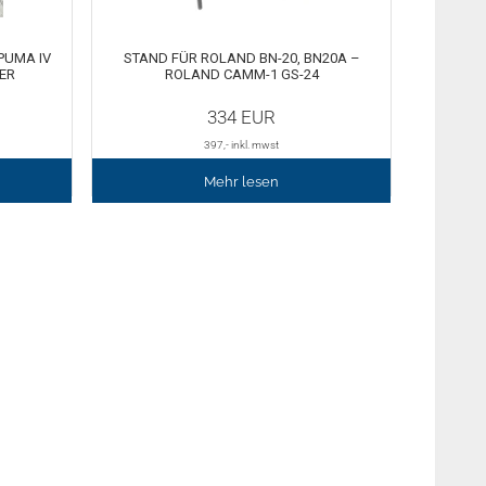
 PUMA IV
STAND FÜR ROLAND BN-20, BN20A –
ER
ROLAND CAMM-1 GS-24
334
EUR
397
,- inkl. mwst
Mehr lesen