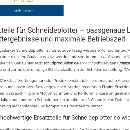
477
,- inkl. mwst
Mehr lesen
zteile für Schneideplotter – passgenaue 
ttergebnisse und maximale Betriebszeit
ngsstarker Schneideplotter ist nur so zuverlässig wie seine Komponenten. 
 oder einzelne Bauteile ersetzt werden müssen, kommt es auf schnelle V
keit an. Genau hier setzt
schildproduktion.de
an: Mit hochwertigen
Ersatzt
te und vermeiden unnötige Stillstandzeiten in der Schilderherstellung, W
Werkstatt, Werbeagentur oder Produktionsbetrieb – professionelle Anwend
 reibungslosen Workflow angewiesen. Mit den passenden
Plotter Ersatzte
cher, dass auch filigrane Motive, Schriften und Konturen präzise umgesetzt
ialien oder anderen Schneidmedien arbeitet, weiß: Schon kleine Defekte k
ühzeitig auf langlebige und kompatible Ersatzteile zu setzen.
ochwertige Ersatzteile für Schneideplotter so wic
ionellen Einsatz müssen Schneideplotter Tag für Tag präzise arbeiten. Ab