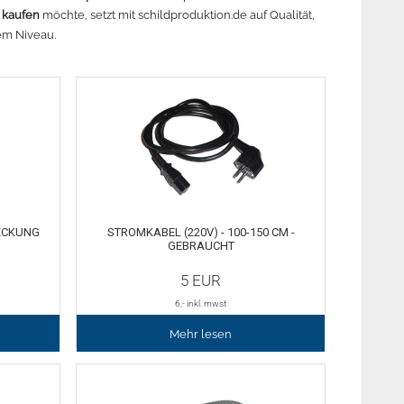
 kaufen
r lesen
möchte, setzt mit schildproduktion.de auf Qualität,
Mehr lesen
Mehr lesen
Me
em Niveau.
ECKUNG
STROMKABEL (220V) - 100-150 CM -
GEBRAUCHT
5
EUR
6
,- inkl. mwst
Mehr lesen