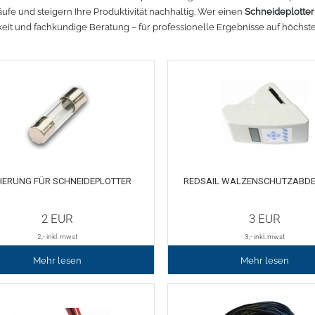
äufe und steigern Ihre Produktivität nachhaltig. Wer einen
r lesen
Mehr lesen
Mehr lesen
Mehr lesen
Mehr lesen
Schneideplotter
Meh
eit und fachkundige Beratung – für professionelle Ergebnisse auf höchst
HERUNG FÜR SCHNEIDEPLOTTER
REDSAIL WALZENSCHUTZABD
2
EUR
3
EUR
2
,- inkl. mwst
3
,- inkl. mwst
Mehr lesen
Mehr lesen