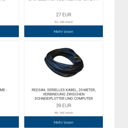
27
EUR
32
,- inkl. mwst
Mehr lesen
ME -
REDSAIL SERIELLES KABEL, 20 METER,
VERBINDUNG ZWISCHEN
SCHNEIDPLOTTER UND COMPUTER
39
EUR
46
,- inkl. mwst
Mehr lesen