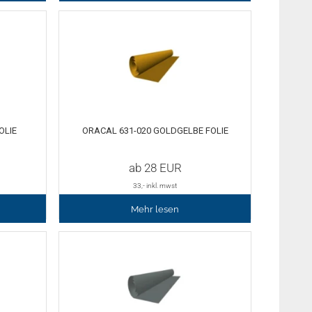
LIE
ORACAL 631-020 GOLDGELBE FOLIE
ab
28
EUR
33
,- inkl. mwst
Mehr lesen