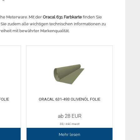
r lesen
Mehr lesen
Mehr lesen
Me
sche Meterware. Mit der
Oracal 631 Farbkarte
finden Sie
 Sie zudem alle wichtigen technischen Informationen zu
reiheit mit bewährter Markenqualität.
FOLIE
ORACAL 631-493 OLIVENÖL FOLIE
ab
28
EUR
33
,- inkl. mwst
Mehr lesen