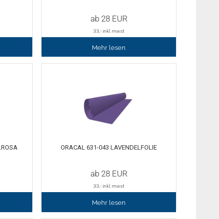
ab
28
EUR
33
,- inkl. mwst
Mehr lesen
LROSA
ORACAL 631-043 LAVENDELFOLIE
ab
28
EUR
33
,- inkl. mwst
Mehr lesen