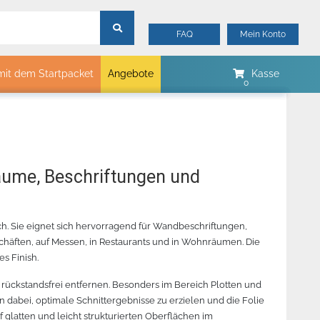
FAQ
Mein Konto
mit dem Startpacket
Angebote
Kasse
mtech
Merker
Myrtle Beach
B&C Collektion
räume, Beschriftungen und
Sols
Stormtech
ch. Sie eignet sich hervorragend für Wandbeschriftungen,
James & Nicholson
chäften, auf Messen, in Restaurants und in Wohnräumen. Die
00
 REVOLUTION
JAGUAR V 132 SCHNEIDEPLOTTER
ORACAL 8510 METALLIC
CHEMICA
STANDA
s Finish.
ELLGRÖN -
– BESTELLARTIKEL
GLASDEKORFOLIE –
– PINK 
LGRÖN - 342
BESTELLUNGSWARE
r rückstandsfrei entfernen. Besonders im Bereich Plotten und
n dabei, optimale Schnittergebnisse zu erzielen und die Folie
f glatten und leicht strukturierten Oberflächen im