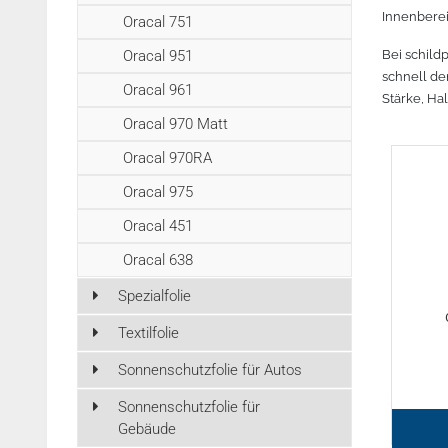
r lesen
Zubehör Schneideplotter
Mehr lesen
Mehr lesen
Mehr lesen
Innenberei
Meh
Oracal 751
Tinte
Oracal 951
Bei schild
3D Drucker Zubehör
schnell de
Oracal 961
Stärke, Ha
Marken
Oracal 970 Matt
Oracal 970RA
Oracal 975
Oracal 451
Oracal 638
Spezialfolie
Textilfolie
Sonnenschutzfolie für Autos
Sonnenschutzfolie für
Gebäude