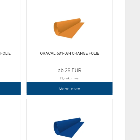
FOLIE
ORACAL 631-034 ORANGE FOLIE
ab
28
EUR
33
,- inkl. mwst
Mehr lesen