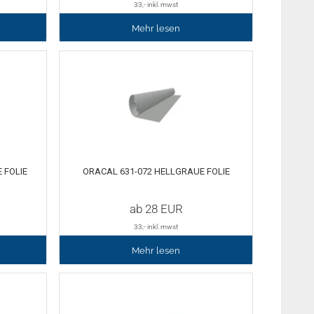
33
,- inkl. mwst
Mehr lesen
 FOLIE
ORACAL 631-072 HELLGRAUE FOLIE
ab
28
EUR
33
,- inkl. mwst
Mehr lesen