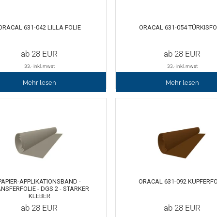
ORACAL 631-042 LILLA FOLIE
ORACAL 631-054 TÜRKISFO
ab
28
EUR
ab
28
EUR
33
,- inkl. mwst
33
,- inkl. mwst
Mehr lesen
Mehr lesen
PAPIER-APPLIKATIONSBAND -
ORACAL 631-092 KUPFERFO
NSFERFOLIE - DGS 2 - STARKER
KLEBER
ab
28
EUR
ab
28
EUR