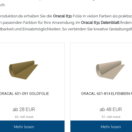
ch.
r lesen
Mehr lesen
Mehr lesen
Mehr lesen
Mehr lesen
Meh
produktion.de erhalten Sie die
Oracal 631
Folie in vielen Farben als prakti
n passenden Farbton für Ihre Anwendung. Im
Oracal 631 Datenblatt
finden
ltbarkeit und Einsatzmöglichkeiten. So verbinden Sie kreative Gestaltungsf
ORACAL 631-091 GOLDFOLIE
ORACAL 631-814 ELFENBEIN 
ab
28
EUR
ab
48
EUR
33
,- inkl. mwst
57
,- inkl. mwst
Mehr lesen
Mehr lesen