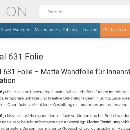
Paketlösungen
Makerspace – FabLab
Leasing
Gut loslegen 
Stor
al 631 Folie
l 631 Folie – Matte Wandfolie für Innen
ation
T-Shirts
Jacken
Caps
aguar
 631
Folie ist eine hochwertige, matte Selbstklebefolie für den Innenberei
s, temporäre Schilder und kreative Dekorationsideen in Büros, Ladenges
HOLOGRAFLEX
T II 24 SCHNEIDEPLOTTER -
STÄNDER FÜR EXPERT II
CHEMICA HOLOGRAFLEX
CANON IMAGEPROGRAF TM-3
HOTMARK
freie Oberfläche verleiht jeder Gestaltung ein modernes und professionelle
EISS – 1402
70CM
24 UND PUMA IV
- BLAU WEISS - 1405
GROSSFORMATDRUCKER
PAST
PLOTTER MIT
PASTEL
ROLLENHALTER
 631
lässt sich präzise schneiden, einfach verkleben und bei Bedarf wiede
Sport
Fleece
Bodywarmer
 ist sie sehr beliebt. Informationen zur
Oracal 631 Plotter Einstellung
helfe
zu verarbeiten. Die semi-permanente Klebeschicht sorgt für sicheren Halt au