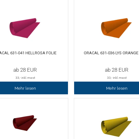
ACAL 631-041 HELLROSA FOLIE
ORACAL 631-036 LYS ORANGE 
ab
28
EUR
ab
28
EUR
33
,- inkl. mwst
33
,- inkl. mwst
Mehr lesen
Mehr lesen