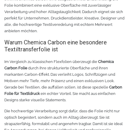
Folie kombiniert eine exklusive Oberfläche mit zuverlässiger
Verarbeitung und hoher Alltagstauglichkeit. Dadurch eignet sie sich
Tafelfolie
Trommeln
perfekt für Unternehmen, Druckdienstleister, Kreative, Designer und
alle, die hochwertige Textilveredelung mit echtem Mehrwert
Verschiedene Spezialfolien
Schaber
anbieten möchten.
Warum Chemica Carbon eine besondere
Textilfolie
Verschiedenes
Textiltransferfolie ist
Übersicht
Griffe
Im Vergleich zu klassischen Flexfolien überzeugt die
Chemica
Carbon Folie
durch ihre strukturierte Oberfläche und ihren
Chemica Firstmark
Schnellspanner
markanten Carbon-Effekt. Das verleiht Logos, Schriftzügen und
Motiven mehr Tiefe, mehr Präsenz und einen exklusiven Look.
Gerade bei Textilien, die auffallen sollen, ist diese spezielle
Carbon
Taschen und Kisten
Chemica Hotmark
Folie für Textildruck
ein echter Vorteil. Sie macht aus einfachen
Designs starke visuelle Statements.
Chemica Holograflex
Ausstattung für Taschen
Die hochwertige Verarbeitung sorgt dafür, dass die Folie nicht nur
Chemica Upperflok
Werkzeugtasche
optisch begeistert, sondern auch im Alltag überzeugt. Sie ist
strapazierfähig, formstabil und angenehm tragbar. Damit ist sie ideal