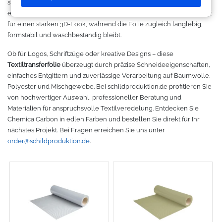
sie T-Shirts, Arbeitskleidung, Sportbekleidung und Werbetextilien
Makerspace - FabLab
Laserbearbeitung
Sweatshirt
Oracal 631
Graphtec
eine exklusive, dynamische Optik. Die strukturierte Oberfläche sorgt
für einen starken 3D-Look, während die Folie zugleich langlebig,
Gut loslegen mit dem Startpacket
Großformatdrucker
Hemden
Oracal 651
Ioline
formstabil und waschbeständig bleibt.
Ob für Logos, Schriftzüge oder kreative Designs – diese
Angebote
Direct-to-Film Drucker
T-Shirts
Oracal 751
ANA-GRAPH
Textiltransferfolie
überzeugt durch präzise Schneideeigenschaften,
einfaches Entgittern und zuverlässige Verarbeitung auf Baumwolle,
Anmelden
Solventdrucker
Jacken
Oracal 951
Foison
Polyester und Mischgewebe. Bei schildproduktion.de profitieren Sie
von hochwertiger Auswahl, professioneller Beratung und
Sublimationsdrucker
Caps
Oracal 961
P-Cut
Materialien für anspruchsvolle Textilveredelung. Entdecken Sie
Chemica Carbon in edlen Farben und bestellen Sie direkt für Ihr
nächstes Projekt. Bei Fragen erreichen Sie uns unter
Stickmaschinen
Taschen
Oracal 970 Matt
Mimaki
order@schildproduktion.de
.
3D-Drucker
Tüten
Oracal 970RA
Mutoh
Ausrüstung und Kleidung
Oracal 975
Summagraphic
Sport
Oracal 451
Redsail