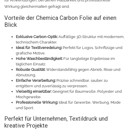
für Anwendungen, bei denen Haltbarkeit und professionelle
Chemica Galaxy
Handgelenktasche
Wirkung gleichermaßen gefragt sind.
Chemica Sunmark
Werkzeugkasten
Vorteile der Chemica Carbon Folie auf einen
Blick
Reinigung
Chemica Printbar
Exklusive Carbon-Optik:
Auffällige 3D-Struktur mit modernem,
technischem Charakter.
Chemica Reflex
Tücher
Ideal für Textilveredelung:
Perfekt für Logos, Schriftzüge und
grafische Motive.
Hohe Waschbeständigkeit:
Für langlebige Ergebnisse im
Chemica Darklite
Reinigungsset
täglichen Einsatz.
Robuste Qualität:
Widerstandsfähig gegen Abrieb, Risse und
Abnutzung.
Chemica Metallic
Glasschaber
Einfache Verarbeitung:
Präzise schneidbar, sauber zu
entgittern und zuverlässig zu verpressen.
Verpackungsmaschinen
Chemica Fashion
Vielseitig einsetzbar:
Geeignet für Baumwolle, Polyester und
Mischgewebe.
Professionelle Wirkung:
Ideal für Gewerbe, Werbung, Mode
Transferpapier
Klebeband
und Sport.
Perfekt für Unternehmen, Textildruck und
Transferfolie
Ausrüstung
kreative Projekte