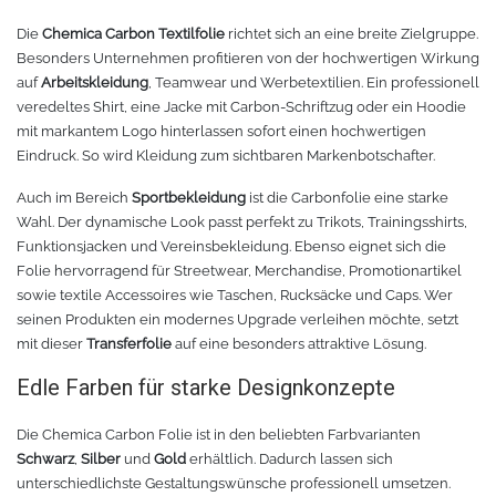
Rollenhalter
Chemica Quickflex
Die
Chemica Carbon Textilfolie
richtet sich an eine breite Zielgruppe.
Besonders Unternehmen profitieren von der hochwertigen Wirkung
Chemica Hotmark Revolution
infokarten
auf
Arbeitskleidung
, Teamwear und Werbetextilien. Ein professionell
veredeltes Shirt, eine Jacke mit Carbon-Schriftzug oder ein Hoodie
mit markantem Logo hinterlassen sofort einen hochwertigen
Chemica Bling-Bling
Rollenständer
Eindruck. So wird Kleidung zum sichtbaren Markenbotschafter.
Chemica Allmark
Materialrollen
Auch im Bereich
Sportbekleidung
ist die Carbonfolie eine starke
Wahl. Der dynamische Look passt perfekt zu Trikots, Trainingsshirts,
Zubehör für Transferpressen
Chemica Carbon
Funktionsjacken und Vereinsbekleidung. Ebenso eignet sich die
Folie hervorragend für Streetwear, Merchandise, Promotionartikel
sowie textile Accessoires wie Taschen, Rucksäcke und Caps. Wer
Sonnenschutzfolie für Autos
Teflonkissen
seinen Produkten ein modernes Upgrade verleihen möchte, setzt
mit dieser
Transferfolie
auf eine besonders attraktive Lösung.
Marathon
Teflonfolie und Klebeband
Edle Farben für starke Designkonzepte
Sonnenschutzfolie für Gebäude
Silikonmatten zum backen
Die Chemica Carbon Folie ist in den beliebten Farbvarianten
Schwarz
,
Silber
und
Gold
erhältlich. Dadurch lassen sich
Daylight
Verschiedenes
unterschiedlichste Gestaltungswünsche professionell umsetzen.