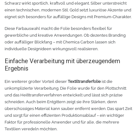
Schwarz wirkt sportlich, kraftvoll und elegant. Silber unterstreicht
Zubehör Schneideplotter
Solar Silber
einen technischen, modernen Stil. Gold setzt luxuriöse Akzente und
eignet sich besonders für auffällige Designs mit Premium-Charakter.
Sunlight
Verschiedene
Diese Farbauswahl macht die Folie besonders flexibel für
gewerbliche und kreative Anwendungen. Ob dezentes Branding
Palisade
Zubehör für Brother-Schneideplotter
oder auffälliger Blickfang – mit Chemica Carbon lassen sich
individuelle Designideen wirkungsvoll realisieren.
Farbkarte
Tinte
Einfache Verarbeitung mit überzeugendem
Ergebnis
Sublimationsmedien
Sublimationsfarbe
Ein weiterer großer Vorteil dieser
Textiltransferfolie
ist die
Filament für 3D-Druck
Solvent Tinte
unkomplizierte Verarbeitung. Die Folie wurde für den Plottschnitt
und das Heißtransferverfahren entwickelt und lässt sich präzise
schneiden. Auch beim Entgittern zeigt sie ihre Stärken, denn
PLA
Direct to Film Tinte
überschüssiges Material kann sauber entfernt werden. Das spart Zeit
und sorgt für einen effizienten Produktionsablauf – ein wichtiger
PETG
Direct-to-Film Folie und Kleber
Faktor für professionelle Anwender und für alle, die mehrere
Textilien veredeln möchten.
3D Drucker Zubehör
ABS