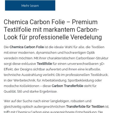
Mehr lesen
Oracal 8300
Messer
Chemica Carbon Folie – Premium
Oracal 8500
Messerklingen
Textilfolie mit markantem Carbon-
Oracal 8870
Pinzette
Look für professionelle Veredelung
Die
Chemica Carbon Folie
ist die ideale Wahl für alle, die Textilien
Oralux 9300
Schere
mit einer modernen, dynamischen und hochwertigen Optik
veredeln möchten. Mit ihrer charakteristischen Carbonfaser-Struktur
Oramask
Lineale
sorgt diese exklusive
Textilfolie
für einen unverwechselbaren 3D-
Effekt, der Designs sichtbar aufwertet und ihnen eine kraftvolle,
Oraguard Laminierfolie
Lineal Zubehör
technische Ausstrahlung verleiht. Ob im professionellen Textildruck,
in der Werbetechnik, für Arbeitskleidung, Sportbekleidung oder
modische Kollektionen – diese
Carbon Transferfolie
steht für
Glasdekorationsfolie
Schneidematten
Qualität, Stil und starke Ergebnisse.
Schildwerkzeug
Magnetfolie
Wer auf der Suche nach einer langlebigen, robusten und
gleichzeitig optisch außergewöhnlichen
Transferfolie für Textilien
ist,
Antigraffiti-Folie
Montagewerkzeug
trifft mit Chemica Carbon eine ausgezeichnete Entscheidung. Die