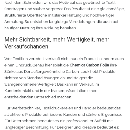
Nach dem Schneiden wird das Motiv auf das gewünschte Textil
übertragen und sauber verpresst. Das Resultat ist eine gleichmäßige,
TPU
Verschiedenes 3D Drucker Zubehör
strukturierte Oberfläche mit starker Haftung und hochwertiger
Anmutung. So entstehen langlebige Veredelungen, die auch bei
Spezielle Filamente
3D-Drucker Bauplatte
häufiger Nutzung ihre Wirkung behalten.
Mehr Sichtbarkeit, mehr Wertigkeit, mehr
Materialien für die Stickerei
Verkaufschancen
Materialien für Laser
Wer Textilien veredelt, verkauft nicht nur ein Produkt, sondern auch
einen Eindruck. Genau hier spielt die
Chemica Carbon Folie
ihre
Finer
Stärke aus. Der außergewöhnliche Carbon-Look hebt Produkte
sichtbar von Standardlösungen ab und steigert die
wahrgenommene Wertigkeit. Das kann im Verkauf, im
MDF
Kundenkontakt und in der Markenpräsentation einen
entscheidenden Unterschied machen.
Acryl
Für Werbetechniker, Textildruckereien und Händler bedeutet das:
attraktivere Produkte, zufriedene Kunden und stärkere Ergebnisse.
Für Unternehmen bedeutet es: ein professioneller Auftritt mit
langlebiger Beschriftung. Für Designer und Kreative bedeutet es: