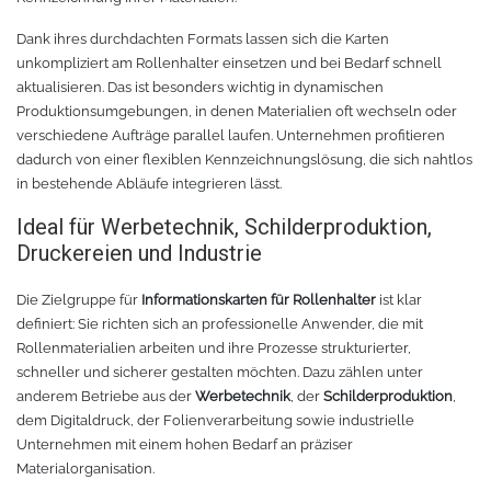
Zubehör Schneideplotter
Solar Silber
Dank ihres durchdachten Formats lassen sich die Karten
unkompliziert am Rollenhalter einsetzen und bei Bedarf schnell
Sunlight
Verschiedene
aktualisieren. Das ist besonders wichtig in dynamischen
Produktionsumgebungen, in denen Materialien oft wechseln oder
verschiedene Aufträge parallel laufen. Unternehmen profitieren
Palisade
Zubehör für Brother-Schneideplotter
dadurch von einer flexiblen Kennzeichnungslösung, die sich nahtlos
in bestehende Abläufe integrieren lässt.
Farbkarte
Tinte
Ideal für Werbetechnik, Schilderproduktion,
Druckereien und Industrie
Sublimationsmedien
Sublimationsfarbe
Die Zielgruppe für
Informationskarten für Rollenhalter
ist klar
Filament für 3D-Druck
Solvent Tinte
definiert: Sie richten sich an professionelle Anwender, die mit
Rollenmaterialien arbeiten und ihre Prozesse strukturierter,
PLA
Direct to Film Tinte
schneller und sicherer gestalten möchten. Dazu zählen unter
anderem Betriebe aus der
Werbetechnik
, der
Schilderproduktion
,
dem Digitaldruck, der Folienverarbeitung sowie industrielle
PETG
Direct-to-Film Folie und Kleber
Unternehmen mit einem hohen Bedarf an präziser
Materialorganisation.
3D Drucker Zubehör
ABS