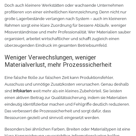
Doch auch kleinere Werkstätten oder wachsende Unternehmen
TPU
Verschiedenes 3D Drucker Zubehör
profitieren von einer einheitlichen Kennzeichnung. Denn nicht nur
große Lagerbestände verlangen nach System – auch im kleineren
Rahmen sorgt eine klare Zuordnung für bessere Abläufe, weniger
Spezielle Filamente
3D-Drucker Bauplatte
Missverständnisse und mehr Professionalität. Wer Materialien sauber
organisiert, arbeitet wirtschaftlicher und schafft zugleich einen
Materialien für die Stickerei
überzeugenden Eindruck im gesamten Betriebsumfeld.
Weniger Verwechslungen, weniger
Materialien für Laser
Materialverlust, mehr Prozesssicherheit
Finer
Eine falsche Rolle zur falschen Zeit kann Produktionsfehler,
Ausschuss und unnötige Zusatzkosten verursachen. Genau deshalb
MDF
sind
Infokarten
weit mehr als ein kleines Zubehörteil. Sie leisten
einen aktiven Beitrag zur Qualitätssicherung, indem sie Materialien
eindeutig identifizierbar machen und Fehlgriffe deutlich reduzieren.
Acryl
Das verbessert die Prozesssicherheit und sorgt dafür, dass
Ressourcen gezielt und sinnvoll eingesetzt werden.
Besonders bei ähnlichen Farben, Breiten oder Materialtypen ist eine
klare Kennzeichnung unverzichtbar. Informationskarten helfen