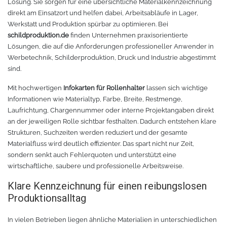
Lösung. Sie sorgen für eine übersichtliche Materialkennzeichnung
direkt am Einsatzort und helfen dabei, Arbeitsabläufe in Lager,
Oracal 8300
Messer
Werkstatt und Produktion spürbar zu optimieren. Bei
schildproduktion.de
finden Unternehmen praxisorientierte
Oracal 8500
Messerklingen
Lösungen, die auf die Anforderungen professioneller Anwender in
Werbetechnik, Schilderproduktion, Druck und Industrie abgestimmt
sind.
Oracal 8870
Pinzette
Mit hochwertigen
Infokarten für Rollenhalter
lassen sich wichtige
Oralux 9300
Schere
Informationen wie Materialtyp, Farbe, Breite, Restmenge,
Laufrichtung, Chargennummer oder interne Projektangaben direkt
Oramask
Lineale
an der jeweiligen Rolle sichtbar festhalten. Dadurch entstehen klare
Strukturen, Suchzeiten werden reduziert und der gesamte
Materialfluss wird deutlich effizienter. Das spart nicht nur Zeit,
Oraguard Laminierfolie
Lineal Zubehör
sondern senkt auch Fehlerquoten und unterstützt eine
wirtschaftliche, saubere und professionelle Arbeitsweise.
Glasdekorationsfolie
Schneidematten
Klare Kennzeichnung für einen reibungslosen
Produktionsalltag
Schildwerkzeug
Magnetfolie
In vielen Betrieben liegen ähnliche Materialien in unterschiedlichen
Antigraffiti-Folie
Montagewerkzeug