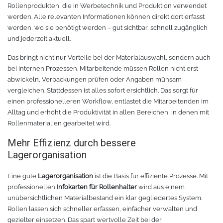
Chemica Galaxy
Handgelenktasche
Rollenprodukten, die in Werbetechnik und Produktion verwendet
werden. Alle relevanten Informationen können direkt dort erfasst
werden, wo sie benötigt werden – gut sichtbar, schnell zugänglich
Chemica Sunmark
Werkzeugkasten
und jederzeit aktuell.
Reinigung
Chemica Printbar
Das bringt nicht nur Vorteile bei der Materialauswahl, sondern auch
bei internen Prozessen. Mitarbeitende müssen Rollen nicht erst
Chemica Reflex
Tücher
abwickeln, Verpackungen prüfen oder Angaben mühsam
vergleichen. Stattdessen ist alles sofort ersichtlich. Das sorgt für
einen professionelleren Workflow, entlastet die Mitarbeitenden im
Chemica Darklite
Reinigungsset
Alltag und erhöht die Produktivität in allen Bereichen, in denen mit
Rollenmaterialien gearbeitet wird.
Chemica Metallic
Glasschaber
Mehr Effizienz durch bessere
Lagerorganisation
Verpackungsmaschinen
Chemica Fashion
Eine gute
Lagerorganisation
ist die Basis für effiziente Prozesse. Mit
Transferpapier
Klebeband
professionellen
Infokarten für Rollenhalter
wird aus einem
unübersichtlichen Materialbestand ein klar gegliedertes System.
Transferfolie
Ausrüstung
Rollen lassen sich schneller erfassen, einfacher verwalten und
gezielter einsetzen. Das spart wertvolle Zeit bei der