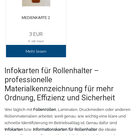
Fleece
Oracal 638
GCC - Expert/Puma/Jaguar
MEDIENKARTE 2
Spezialfolie
Bodywarmer
Brother
3
EUR
Laserzubehör
Marken
Übersicht
4
,- inkl. mwst
Mehr lesen
Schneide-Software
Gedruckte Medien
Myrtle Beach
Infokarten für Rollenhalter –
Ersatzteile
Oracal metallisierte Folien
B&C Collektion
professionelle
Oralite 5600E
Schneideplotter
Sols
Materialkennzeichnung für mehr
Ordnung, Effizienz und Sicherheit
Oralite 5700
Transferpressen
Stormtech
Wer täglich mit
Folienrollen
, Laminaten, Druckmedien oder anderen
Oracal 6510
Schneidleisten
James & Nicholson
Rollenmaterialien arbeitet, weiß genau, wie wichtig eine klare und
schnelle Identifizierung im Betriebsalltag ist. Genau dafür sind
Infokarten
bzw.
Informationskarten für Rollenhalter
die ideale
Schneidewerkzeuge und -matten
Oracal 7510