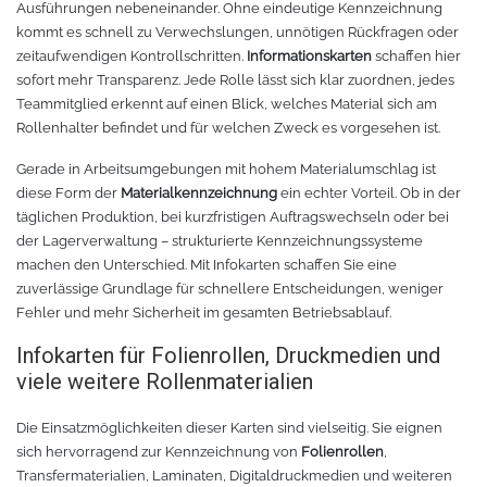
Ausführungen nebeneinander. Ohne eindeutige Kennzeichnung
kommt es schnell zu Verwechslungen, unnötigen Rückfragen oder
Tafelfolie
Trommeln
zeitaufwendigen Kontrollschritten.
Informationskarten
schaffen hier
sofort mehr Transparenz. Jede Rolle lässt sich klar zuordnen, jedes
Teammitglied erkennt auf einen Blick, welches Material sich am
Verschiedene Spezialfolien
Schaber
Rollenhalter befindet und für welchen Zweck es vorgesehen ist.
Textilfolie
Verschiedenes
Gerade in Arbeitsumgebungen mit hohem Materialumschlag ist
diese Form der
Materialkennzeichnung
ein echter Vorteil. Ob in der
Übersicht
Griffe
täglichen Produktion, bei kurzfristigen Auftragswechseln oder bei
der Lagerverwaltung – strukturierte Kennzeichnungssysteme
machen den Unterschied. Mit Infokarten schaffen Sie eine
Chemica Firstmark
Schnellspanner
zuverlässige Grundlage für schnellere Entscheidungen, weniger
Fehler und mehr Sicherheit im gesamten Betriebsablauf.
Taschen und Kisten
Chemica Hotmark
Infokarten für Folienrollen, Druckmedien und
viele weitere Rollenmaterialien
Chemica Holograflex
Ausstattung für Taschen
Die Einsatzmöglichkeiten dieser Karten sind vielseitig. Sie eignen
Chemica Upperflok
Werkzeugtasche
sich hervorragend zur Kennzeichnung von
Folienrollen
,
Transfermaterialien, Laminaten, Digitaldruckmedien und weiteren