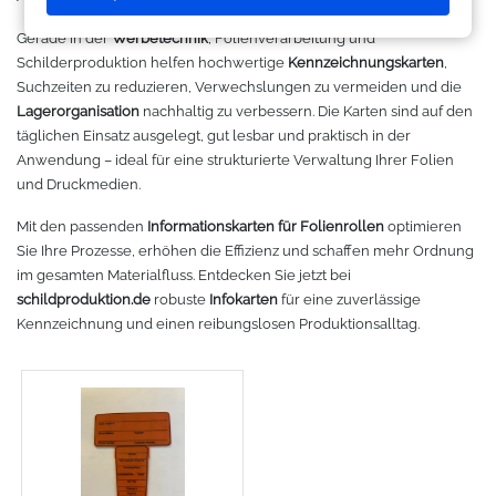
Makerspace - FabLab
Laserbearbeitung
Sweatshirt
Oracal 631
Graphtec
Gerade in der
Werbetechnik
, Folienverarbeitung und
Schilderproduktion helfen hochwertige
Kennzeichnungskarten
,
Leasing
Großformatdrucker
Hemden
Oracal 651
Ioline
Suchzeiten zu reduzieren, Verwechslungen zu vermeiden und die
Lagerorganisation
nachhaltig zu verbessern. Die Karten sind auf den
Gut loslegen mit dem Startpacket
Direct-to-Film Drucker
T-Shirts
Oracal 751
ANA-GRAPH
täglichen Einsatz ausgelegt, gut lesbar und praktisch in der
Anwendung – ideal für eine strukturierte Verwaltung Ihrer Folien
Angebote
Solventdrucker
Jacken
Oracal 951
Foison
und Druckmedien.
Mit den passenden
Informationskarten für Folienrollen
optimieren
Anmelden
Sublimationsdrucker
Caps
Oracal 961
P-Cut
Sie Ihre Prozesse, erhöhen die Effizienz und schaffen mehr Ordnung
im gesamten Materialfluss. Entdecken Sie jetzt bei
Stickmaschinen
Taschen
Oracal 970 Matt
Mimaki
schildproduktion.de
robuste
Infokarten
für eine zuverlässige
Kennzeichnung und einen reibungslosen Produktionsalltag.
3D-Drucker
Tüten
Oracal 970RA
Mutoh
Ausrüstung und Kleidung
Oracal 975
Summagraphic
Sport
Oracal 451
Redsail