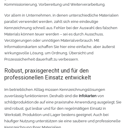
Kommissionierung, Vorbereitung und Weiterverarbeitung.
Rollenhalter
Chemica Quickflex
Vor allem in Unternehmen, in denen unterschiedliche Materialien
Chemica Hotmark Revolution
infokarten
parallel verwendet werden, zahlt sich eine eindeutige
Kennzeichnung schnell aus. Fehler bei der Auswahl des falschen
Chemica Bling-Bling
Rollenständer
Materials können teuer werden – sei es durch Ausschuss,
Verzögerungen oder unnötigen Materialverbrauch. Mit
Informationskarten schaffen Sie hier eine einfache, aber äußerst
Chemica Allmark
Materialrollen
wirkungsvolle Lösung, um Ordnung, Übersicht und
Prozesssicherheit dauerhaft zu verbessern.
Zubehör für Transferpressen
Chemica Carbon
Robust, praxisgerecht und für den
professionellen Einsatz entwickelt
Sonnenschutzfolie für Autos
Teflonkissen
Im betrieblichen Alltag müssen Kennzeichnungslösungen
Marathon
Teflonfolie und Klebeband
zuverlässig funktionieren. Deshalb sind die
Infokarten
von
schildproduktion.de auf eine praxisnahe Anwendung ausgelegt. Sie
Sonnenschutzfolie für Gebäude
Silikonmatten zum backen
sind robust, gut lesbar und für den regelmäßigen Einsatz in
Werkstatt, Produktion und Lager bestens geeignet. Auch bei
häufiger Nutzung unterstützen sie eine saubere und professionelle
Daylight
Verschiedenes
Kennzeichnung Ihrer Materialien.