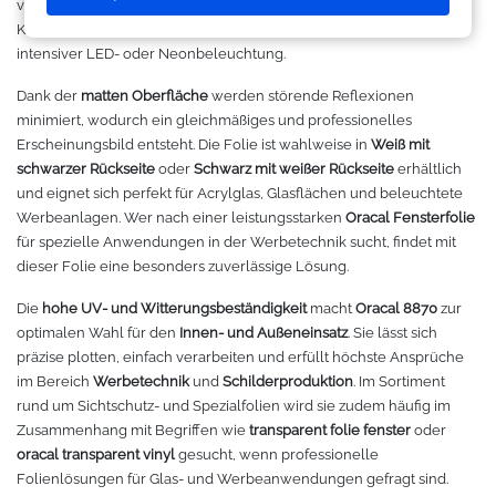
von Licht. Die
Oracal 8870 Blockout Film
Variante sorgt so für klare
Makerspace - FabLab
Laserbearbeitung
Sweatshirt
Oracal 631
Graphtec
Konturen, satte Farben und maximale Kontraste – selbst bei
intensiver LED- oder Neonbeleuchtung.
Leasing
Großformatdrucker
Hemden
Oracal 651
Ioline
Dank der
matten Oberfläche
werden störende Reflexionen
minimiert, wodurch ein gleichmäßiges und professionelles
Gut loslegen mit dem Startpacket
Direct-to-Film Drucker
T-Shirts
Oracal 751
ANA-GRAPH
Erscheinungsbild entsteht. Die Folie ist wahlweise in
Weiß mit
schwarzer Rückseite
oder
Schwarz mit weißer Rückseite
erhältlich
Angebote
Solventdrucker
Jacken
Oracal 951
Foison
und eignet sich perfekt für Acrylglas, Glasflächen und beleuchtete
Werbeanlagen. Wer nach einer leistungsstarken
Oracal Fensterfolie
Anmelden
Sublimationsdrucker
Caps
Oracal 961
P-Cut
für spezielle Anwendungen in der Werbetechnik sucht, findet mit
dieser Folie eine besonders zuverlässige Lösung.
Stickmaschinen
Taschen
Oracal 970 Matt
Mimaki
Die
hohe UV- und Witterungsbeständigkeit
macht
Oracal 8870
zur
optimalen Wahl für den
Innen- und Außeneinsatz
. Sie lässt sich
3D-Drucker
Tüten
Oracal 970RA
Mutoh
präzise plotten, einfach verarbeiten und erfüllt höchste Ansprüche
im Bereich
Werbetechnik
und
Schilderproduktion
. Im Sortiment
rund um Sichtschutz- und Spezialfolien wird sie zudem häufig im
Ausrüstung und Kleidung
Oracal 975
Summagraphic
Zusammenhang mit Begriffen wie
transparent folie fenster
oder
oracal transparent vinyl
gesucht, wenn professionelle
Sport
Oracal 451
Redsail
Folienlösungen für Glas- und Werbeanwendungen gefragt sind.