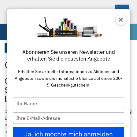
0
Spezialfolie
Startseite
Abonnieren Sie unseren Newsletter und
erhalten Sie die neuesten Angebote
Oracal 8870 Folie
Maschinen
Erhalten Sie aktuelle Informationen zu Aktionen und
Angeboten sowie die monatliche Chance auf einen 200-
Materialien
Schneideplotter
Oracal 8870 – Hochdeckende
€-Geschenkgutschein.
Spezialfolie für professionelle
Zubehör
Transferpressen
Standardfolie
Lichtwerbung
Type
your
Textil
Laminierung
Plottermesser
Übersicht
Die
Oracal 8870
ist die ideale Lösung für hochwertige
Lichtwerbung
,
name
Type
Leuchtkästen
und
hinterleuchtete Beschilderungen
. Als
your
hochwertige
Oracal 8870 Blockout
Folie überzeugt sie durch ihre
Paketlösungen
Schneidemaschinen
Poloshirts
Applikationsfolie
Roland
email
extreme Deckkraft und verhindert zuverlässig das Durchscheinen
Ja, ich möchte mich anmelden