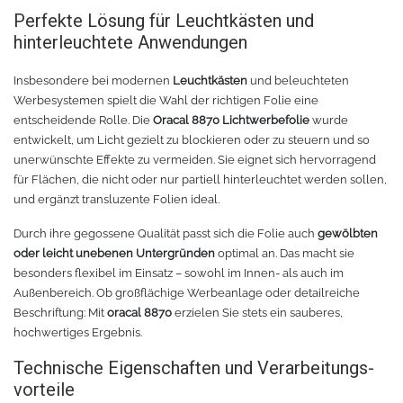
Perfekte Lösung für Leuchtkästen und
hinterleuchtete Anwendungen
Tafelfolie
Trommeln
Insbesondere bei modernen
Leuchtkästen
und beleuchteten
Verschiedene Spezialfolien
Schaber
Werbesystemen spielt die Wahl der richtigen Folie eine
entscheidende Rolle. Die
Oracal 8870 Lichtwerbefolie
wurde
Textilfolie
Verschiedenes
entwickelt, um Licht gezielt zu blockieren oder zu steuern und so
unerwünschte Effekte zu vermeiden. Sie eignet sich hervorragend
Übersicht
Griffe
für Flächen, die nicht oder nur partiell hinterleuchtet werden sollen,
und ergänzt transluzente Folien ideal.
Chemica Firstmark
Schnellspanner
Durch ihre gegossene Qualität passt sich die Folie auch
gewölbten
oder leicht unebenen Untergründen
optimal an. Das macht sie
Taschen und Kisten
Chemica Hotmark
besonders flexibel im Einsatz – sowohl im Innen- als auch im
Außenbereich. Ob großflächige Werbeanlage oder detailreiche
Beschriftung: Mit
oracal 8870
erzielen Sie stets ein sauberes,
Chemica Holograflex
Ausstattung für Taschen
hochwertiges Ergebnis.
Chemica Upperflok
Werkzeugtasche
Technische Eigenschaften und Verarbeitungs­
vorteile