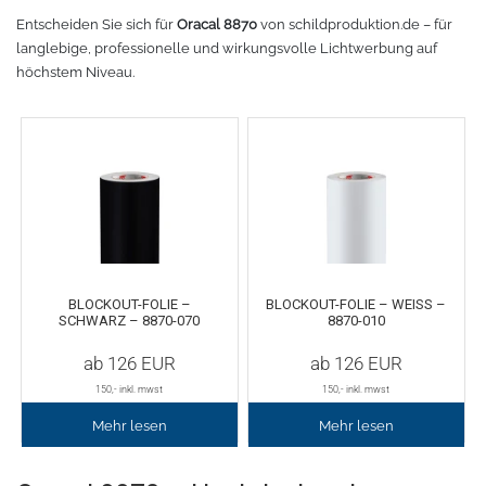
Entscheiden Sie sich für
Oracal 8870
von schildproduktion.de – für
Fleece
Oracal 638
GCC - Expert/Puma/Jaguar
langlebige, professionelle und wirkungsvolle Lichtwerbung auf
höchstem Niveau.
Spezialfolie
Bodywarmer
Brother
Laserzubehör
Marken
Übersicht
Schneide-Software
Gedruckte Medien
Myrtle Beach
Ersatzteile
Oracal metallisierte Folien
B&C Collektion
Oralite 5600E
Schneideplotter
Sols
BLOCKOUT-FOLIE –
BLOCKOUT-FOLIE – WEISS – 8
SCHWARZ – 8870-070
870-010
Oralite 5700
Transferpressen
Stormtech
ab
126
EUR
ab
126
EUR
150
,- inkl. mwst
150
,- inkl. mwst
Oracal 6510
Schneidleisten
James & Nicholson
Mehr lesen
Mehr lesen
Schneidewerkzeuge und -matten
Oracal 7510