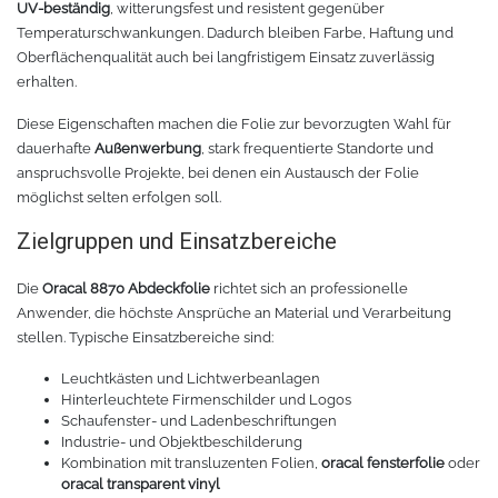
UV-beständig
, witterungsfest und resistent gegenüber
Rollenhalter
Chemica Quickflex
Temperaturschwankungen. Dadurch bleiben Farbe, Haftung und
Oberflächenqualität auch bei langfristigem Einsatz zuverlässig
Chemica Hotmark Revolution
infokarten
erhalten.
Diese Eigenschaften machen die Folie zur bevorzugten Wahl für
Chemica Bling-Bling
Rollenständer
dauerhafte
Außenwerbung
, stark frequentierte Standorte und
anspruchsvolle Projekte, bei denen ein Austausch der Folie
Chemica Allmark
Materialrollen
möglichst selten erfolgen soll.
Zielgruppen und Einsatzbereiche
Zubehör für Transferpressen
Chemica Carbon
Die
Oracal 8870 Abdeckfolie
richtet sich an professionelle
Sonnenschutzfolie für Autos
Teflonkissen
Anwender, die höchste Ansprüche an Material und Verarbeitung
stellen. Typische Einsatzbereiche sind:
Marathon
Teflonfolie und Klebeband
Leuchtkästen und Lichtwerbeanlagen
Hinterleuchtete Firmenschilder und Logos
Sonnenschutzfolie für Gebäude
Silikonmatten zum backen
Schaufenster- und Ladenbeschriftungen
Industrie- und Objektbeschilderung
Kombination mit transluzenten Folien,
oracal fensterfolie
oder
Daylight
Verschiedenes
oracal transparent vinyl