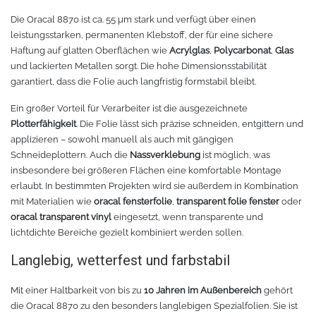
Chemica Galaxy
Handgelenktasche
Die Oracal 8870 ist ca. 55 µm stark und verfügt über einen
leistungsstarken, permanenten Klebstoff, der für eine sichere
Chemica Sunmark
Werkzeugkasten
Haftung auf glatten Oberflächen wie
Acrylglas
,
Polycarbonat
,
Glas
und lackierten Metallen sorgt. Die hohe Dimensionsstabilität
Reinigung
Chemica Printbar
garantiert, dass die Folie auch langfristig formstabil bleibt.
Ein großer Vorteil für Verarbeiter ist die ausgezeichnete
Chemica Reflex
Tücher
Plotterfähigkeit
. Die Folie lässt sich präzise schneiden, entgittern und
applizieren – sowohl manuell als auch mit gängigen
Chemica Darklite
Reinigungsset
Schneideplottern. Auch die
Nassverklebung
ist möglich, was
insbesondere bei größeren Flächen eine komfortable Montage
Chemica Metallic
Glasschaber
erlaubt. In bestimmten Projekten wird sie außerdem in Kombination
mit Materialien wie
oracal fensterfolie
,
transparent folie fenster
oder
oracal transparent vinyl
eingesetzt, wenn transparente und
Verpackungsmaschinen
Chemica Fashion
lichtdichte Bereiche gezielt kombiniert werden sollen.
Transferpapier
Klebeband
Langlebig, wetterfest und farbstabil
Mit einer Haltbarkeit von bis zu
10 Jahren im Außenbereich
gehört
Transferfolie
Ausrüstung
die Oracal 8870 zu den besonders langlebigen Spezialfolien. Sie ist