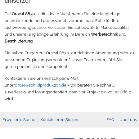
umsetzen
TPU
Verschiedenes 3D Drucker Zubehör
Die
Oracal 8870
ist die ideale Wahl, wenn Sie eine langlebige,
hochdeckende und professionell verarbeitbare Folie für Ihre
Lichtwerbung suchen. Vertrauen Sie auf bewährte Markenqualität
Spezielle Filamente
3D-Drucker Bauplatte
und unsere langjährige Erfahrung im Bereich
Werbetechnik
und
Beschilderung
.
Materialien für die Stickerei
Sie haben Fragen zur Oracal 8870, zur richtigen Anwendung oder zu
Materialien für Laser
passenden Ergänzungsprodukten? Unser Team unterstützt Sie
gerne persönlich und kompetent.
Finer
Kontaktieren Sie uns einfach per E-Mail
unter
order@schildproduktion.de
– wir beraten Sie schnell,
MDF
zuverlässig und lösungsorientiert, damit Ihr Projekt ein voller Erfolg
wird.
Acryl
Erweiterte Suche
Kontaktieren Sie uns
FAQ
Über uns