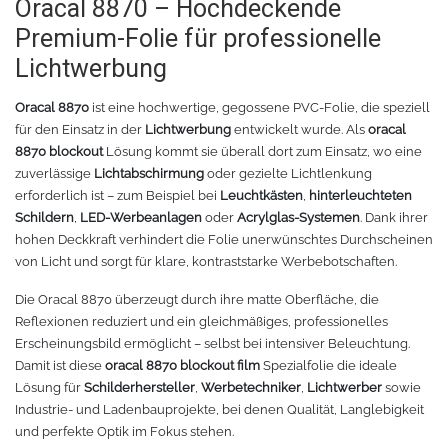
Oracal 8870 – Hochdeckende
Premium-Folie für professionelle
Oracal 8300
Messer
Lichtwerbung
Oracal 8500
Messerklingen
Oracal 8870
ist eine hochwertige, gegossene PVC-Folie, die speziell
für den Einsatz in der
Lichtwerbung
entwickelt wurde. Als
oracal
Oracal 8870
Pinzette
8870 blockout
Lösung kommt sie überall dort zum Einsatz, wo eine
zuverlässige
Lichtabschirmung
oder gezielte Lichtlenkung
Oralux 9300
Schere
erforderlich ist – zum Beispiel bei
Leuchtkästen
,
hinterleuchteten
Schildern
,
LED-Werbeanlagen
oder
Acrylglas-Systemen
. Dank ihrer
Oramask
Lineale
hohen Deckkraft verhindert die Folie unerwünschtes Durchscheinen
von Licht und sorgt für klare, kontraststarke Werbebotschaften.
Oraguard Laminierfolie
Lineal Zubehör
Die Oracal 8870 überzeugt durch ihre matte Oberfläche, die
Reflexionen reduziert und ein gleichmäßiges, professionelles
Glasdekorationsfolie
Schneidematten
Erscheinungsbild ermöglicht – selbst bei intensiver Beleuchtung.
Damit ist diese
oracal 8870 blockout film
Spezialfolie die ideale
Lösung für
Schilderhersteller
,
Werbetechniker
,
Lichtwerber
sowie
Schildwerkzeug
Magnetfolie
Industrie- und Ladenbauprojekte, bei denen Qualität, Langlebigkeit
und perfekte Optik im Fokus stehen.
Antigraffiti-Folie
Montagewerkzeug