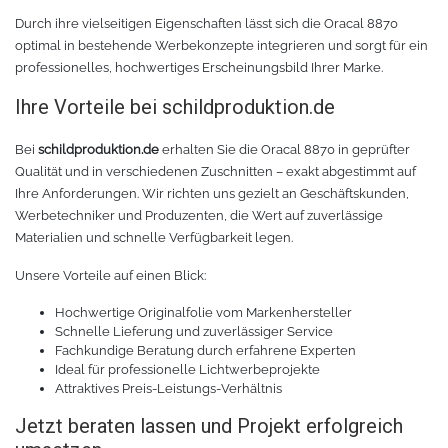
Durch ihre vielseitigen Eigenschaften lässt sich die Oracal 8870
Zubehör Schneideplotter
Solar Silber
optimal in bestehende Werbekonzepte integrieren und sorgt für ein
professionelles, hochwertiges Erscheinungsbild Ihrer Marke.
Sunlight
Verschiedene
Ihre Vorteile bei schildproduktion.de
Palisade
Zubehör für Brother-Schneideplotter
Bei
schildproduktion.de
erhalten Sie die Oracal 8870 in geprüfter
Qualität und in verschiedenen Zuschnitten – exakt abgestimmt auf
Farbkarte
Tinte
Ihre Anforderungen. Wir richten uns gezielt an Geschäftskunden,
Werbetechniker und Produzenten, die Wert auf zuverlässige
Sublimationsmedien
Sublimationsfarbe
Materialien und schnelle Verfügbarkeit legen.
Unsere Vorteile auf einen Blick:
Filament für 3D-Druck
Solvent Tinte
Hochwertige Originalfolie vom Markenhersteller
Schnelle Lieferung und zuverlässiger Service
PLA
Direct to Film Tinte
Fachkundige Beratung durch erfahrene Experten
Ideal für professionelle Lichtwerbeprojekte
PETG
Direct-to-Film Folie und Kleber
Attraktives Preis-Leistungs-Verhältnis
Jetzt beraten lassen und Projekt erfolgreich
3D Drucker Zubehör
ABS