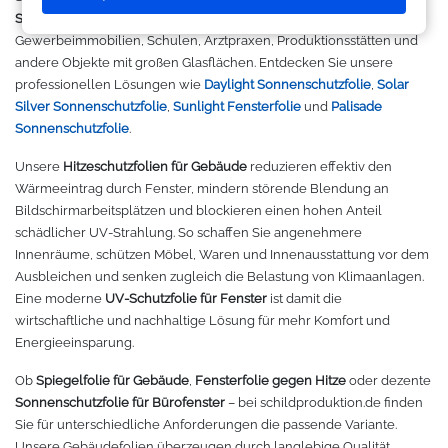
Makerspace - FabLab
Laserbearbeitung
Sweatshirt
Oracal 631
Graphtec
Sonnenschutzfolien für Fenster
eignen sich ideal für Bürogebäude,
Gewerbeimmobilien, Schulen, Arztpraxen, Produktionsstätten und
andere Objekte mit großen Glasflächen. Entdecken Sie unsere
Leasing
Großformatdrucker
Hemden
Oracal 651
Ioline
professionellen Lösungen wie
Daylight Sonnenschutzfolie
,
Solar
Silver Sonnenschutzfolie
,
Sunlight Fensterfolie
und
Palisade
Gut loslegen mit dem Startpacket
Direct-to-Film Drucker
T-Shirts
Oracal 751
ANA-GRAPH
Sonnenschutzfolie
.
Angebote
Solventdrucker
Jacken
Oracal 951
Foison
Unsere
Hitzeschutzfolien für Gebäude
reduzieren effektiv den
Wärmeeintrag durch Fenster, mindern störende Blendung an
Bildschirmarbeitsplätzen und blockieren einen hohen Anteil
Anmelden
Sublimationsdrucker
Caps
Oracal 961
P-Cut
schädlicher UV-Strahlung. So schaffen Sie angenehmere
Innenräume, schützen Möbel, Waren und Innenausstattung vor dem
Stickmaschinen
Taschen
Oracal 970 Matt
Mimaki
Ausbleichen und senken zugleich die Belastung von Klimaanlagen.
Eine moderne
UV-Schutzfolie für Fenster
ist damit die
3D-Drucker
Tüten
Oracal 970RA
Mutoh
wirtschaftliche und nachhaltige Lösung für mehr Komfort und
Energieeinsparung.
Ausrüstung und Kleidung
Oracal 975
Summagraphic
Ob
Spiegelfolie für Gebäude
,
Fensterfolie gegen Hitze
oder dezente
Sonnenschutzfolie für Bürofenster
– bei schildproduktion.de finden
Sport
Oracal 451
Redsail
Sie für unterschiedliche Anforderungen die passende Variante.
Unsere Gebäudefolien überzeugen durch langlebige Qualität,