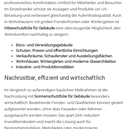
professionelles, komfortables Umfeld für Mitarbeiter und Besucher.
Im Einzelhandel schützt sie Auslagen und Produkte vor UV-
TPU
Verschiedenes 3D Drucker Zubehör
Belastung und verbessert gleichzeitig die Aufenthaltsqualität. Auch
in Wohnhäusern mit großen Fensterfronten oder Wintergärten ist
Spezielle Filamente
3D-Drucker Bauplatte
Hitzeschutzfolie für Gebäude
eine überzeugende Möglichkeit, den
Wohnkomfort nachhaltig zu steigern.
Materialien für die Stickerei
Büro- und Verwaltungsgebäude
Schulen, Praxen und öffentliche Einrichtungen
Materialien für Laser
Verkaufsräume, Schaufenster und Ausstellungsflächen
Wohnhäuser, Wintergärten und moderne Glasarchitektur
Industrie- und Produktionsstätten
Finer
Nachrüstbar, effizient und wirtschaftlich
MDF
Im Vergleich zu aufwendigen baulichen Maßnahmen ist die
Nachrüstung mit
Sonnenschutzfolie für Gebäude
besonders
Acryl
wirtschaftlich. Bestehende Fenster- und Glasflächen können gezielt
aufgewertet werden, ohne dass Fassaden oder Rahmen
ausgetauscht werden müssen. Das spart Zeit, reduziert
Investitionskosten und macht die Lösung auch für
Bestandsimmobilien, Mietobjekte oder modernisierte