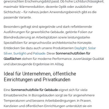
gewünschten Erscheinungsbild passt. Ob hohe Lichtdurchlässigkeit,
maximale Wärmereduktion, dezente Optik oder zusätzlicher
Zubehör Schneideplotter
Solar Silber
Sichtschutz – für nahezu jeden Anwendungsbereich gibt es die
passende Variante.
Sunlight
Verschiedene
Besonders gefragt sind spiegelnde und stark reflektierende
Palisade
Zubehör für Brother-Schneideplotter
Ausführungen für gewerbliche Gebäude, getönte Folien zur
Blendreduzierung an Arbeitsplätzen sowie leistungsstarke
Spezialfolien für anspruchsvolle architektonische Konzepte.
Farbkarte
Tinte
Entdecken Sie dazu auch unsere Produktserien
Daylight
,
Solar
Silver
,
Sunlight
und
Palisade
. Diese
Sonnenschutzfolien für
Sublimationsmedien
Sublimationsfarbe
Glasflächen
stehen für moderne Performance, zuverlässige Qualität
und überzeugende Ergebnisse im Alltag.
Filament für 3D-Druck
Solvent Tinte
Ideal für Unternehmen, öffentliche
Einrichtungen und Privatkunden
PLA
Direct to Film Tinte
Eine
Sonnenschutzfolie für Gebäude
eignet sich für viele
PETG
Direct-to-Film Folie und Kleber
Einsatzbereiche. In Bürogebäuden sorgt sie für angenehmere
Temperaturen und bessere Arbeitsbedingungen. In Praxen,
Kanzleien und öffentlichen Einrichtungen unterstützt sie ein
3D Drucker Zubehör
ABS