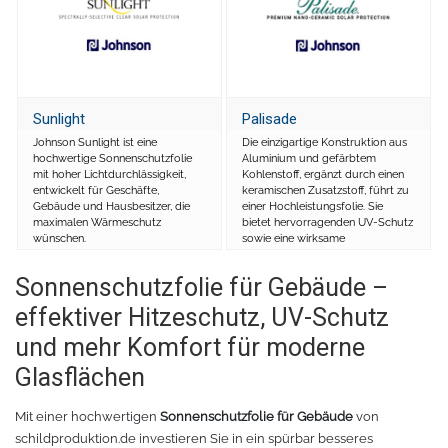
Oracal 8300
Messer
Oracal 8500
Messerklingen
Sunlight
Palisade
Oracal 8870
Pinzette
Johnson Sunlight ist eine
Die einzigartige Konstruktion aus
hochwertige Sonnenschutzfolie
Aluminium und gefärbtem
mit hoher Lichtdurchlässigkeit,
Kohlenstoff, ergänzt durch einen
Oralux 9300
Schere
entwickelt für Geschäfte,
keramischen Zusatzstoff, führt zu
Gebäude und Hausbesitzer, die
einer Hochleistungsfolie. Sie
maximalen Wärmeschutz
bietet hervorragenden UV-Schutz
Oramask
Lineale
wünschen.
sowie eine wirksame
Wärmereduktion.
Sonnenschutzfolie für Gebäude –
Oraguard Laminierfolie
Lineal Zubehör
effektiver Hitzeschutz, UV-Schutz
und mehr Komfort für moderne
Glasdekorationsfolie
Schneidematten
Glasflächen
Schildwerkzeug
Magnetfolie
Mit einer hochwertigen
Sonnenschutzfolie für Gebäude
von
schildproduktion.de investieren Sie in ein spürbar besseres
Antigraffiti-Folie
Montagewerkzeug