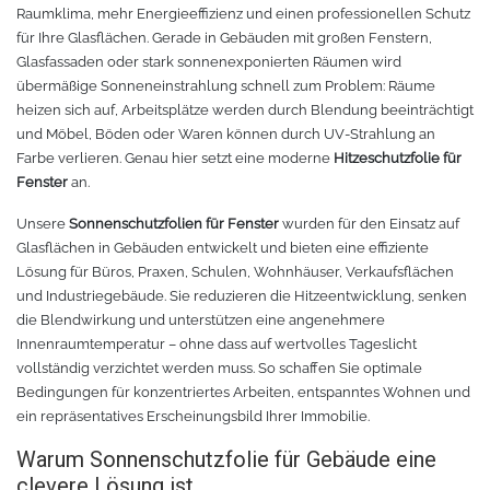
Raumklima, mehr Energieeffizienz und einen professionellen Schutz
für Ihre Glasflächen. Gerade in Gebäuden mit großen Fenstern,
Tafelfolie
Trommeln
Glasfassaden oder stark sonnenexponierten Räumen wird
übermäßige Sonneneinstrahlung schnell zum Problem: Räume
Verschiedene Spezialfolien
Schaber
heizen sich auf, Arbeitsplätze werden durch Blendung beeinträchtigt
und Möbel, Böden oder Waren können durch UV-Strahlung an
Farbe verlieren. Genau hier setzt eine moderne
Hitzeschutzfolie für
Textilfolie
Verschiedenes
Fenster
an.
Übersicht
Griffe
Unsere
Sonnenschutzfolien für Fenster
wurden für den Einsatz auf
Glasflächen in Gebäuden entwickelt und bieten eine effiziente
Lösung für Büros, Praxen, Schulen, Wohnhäuser, Verkaufsflächen
Chemica Firstmark
Schnellspanner
und Industriegebäude. Sie reduzieren die Hitzeentwicklung, senken
die Blendwirkung und unterstützen eine angenehmere
Taschen und Kisten
Chemica Hotmark
Innenraumtemperatur – ohne dass auf wertvolles Tageslicht
vollständig verzichtet werden muss. So schaffen Sie optimale
Chemica Holograflex
Ausstattung für Taschen
Bedingungen für konzentriertes Arbeiten, entspanntes Wohnen und
ein repräsentatives Erscheinungsbild Ihrer Immobilie.
Chemica Upperflok
Werkzeugtasche
Warum Sonnenschutzfolie für Gebäude eine
clevere Lösung ist