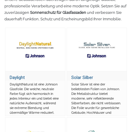
professionelle Verarbeitung und eine moderne Optik. Setzen Sie auf
Fleece
Oracal 638
GCC - Expert/Puma/Jaguar
zuverlässigen
Sonnenschutz für Glasfassaden
und verbessern Sie
dauerhaft Funktion, Schutz und Erscheinungsbild Ihrer Immobilie.
Spezialfolie
Bodywarmer
Brother
Laserzubehör
Marken
Übersicht
Schneide-Software
Gedruckte Medien
Myrtle Beach
Ersatzteile
Oracal metallisierte Folien
B&C Collektion
Daylight
Solar Silber
Oralite 5600E
Schneideplotter
Sols
DaylightNatural ist eine Johnson
Solar Silver ist eine der
Glasfolie. Die weiche, neutrale
beliebtesten Folien von Johnson.
Farbe fügt sich harmonisch in
Die Metallstruktur bietet
Oralite 5700
Transferpressen
Stormtech
jedes Interieur ein und bietet eine
moderne, sehr reflektierende
natürliche Außensicht, während
Silberfarben, die nicht verblassen.
sie extreme Blendung und
Die Folie wurde für gewerbliche
Oracal 6510
Schneidleisten
James & Nicholson
übermäßige Wärme reduziert.
Gebäude, Hochhäuser und
ähnliche Anwendungen
entwickelt, bei denen übermäßige
Hitze und Blendung unerwünscht
Schneidewerkzeuge und -matten
Oracal 7510
sind.