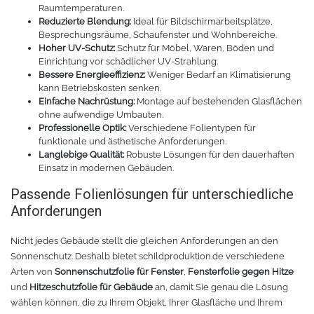
Raumtemperaturen.
Rollenhalter
Chemica Quickflex
Reduzierte Blendung:
Ideal für Bildschirmarbeitsplätze,
Besprechungsräume, Schaufenster und Wohnbereiche.
Chemica Hotmark Revolution
infokarten
Hoher UV-Schutz:
Schutz für Möbel, Waren, Böden und
Einrichtung vor schädlicher UV-Strahlung.
Bessere Energieeffizienz:
Weniger Bedarf an Klimatisierung
Chemica Bling-Bling
Rollenständer
kann Betriebskosten senken.
Einfache Nachrüstung:
Montage auf bestehenden Glasflächen
ohne aufwendige Umbauten.
Chemica Allmark
Materialrollen
Professionelle Optik:
Verschiedene Folientypen für
funktionale und ästhetische Anforderungen.
Langlebige Qualität:
Robuste Lösungen für den dauerhaften
Zubehör für Transferpressen
Chemica Carbon
Einsatz in modernen Gebäuden.
Sonnenschutzfolie für Autos
Teflonkissen
Passende Folienlösungen für unterschiedliche
Anforderungen
Marathon
Teflonfolie und Klebeband
Nicht jedes Gebäude stellt die gleichen Anforderungen an den
Sonnenschutz. Deshalb bietet schildproduktion.de verschiedene
Sonnenschutzfolie für Gebäude
Silikonmatten zum backen
Arten von
Sonnenschutzfolie für Fenster
,
Fensterfolie gegen Hitze
und
Hitzeschutzfolie für Gebäude
an, damit Sie genau die Lösung
Daylight
Verschiedenes
wählen können, die zu Ihrem Objekt, Ihrer Glasfläche und Ihrem