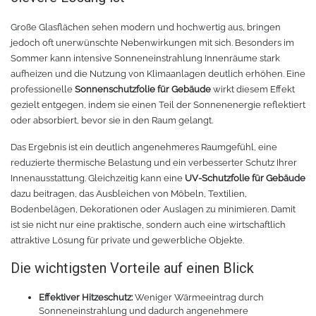
Chemica Galaxy
Handgelenktasche
Große Glasflächen sehen modern und hochwertig aus, bringen
Chemica Sunmark
Werkzeugkasten
jedoch oft unerwünschte Nebenwirkungen mit sich. Besonders im
Sommer kann intensive Sonneneinstrahlung Innenräume stark
aufheizen und die Nutzung von Klimaanlagen deutlich erhöhen. Eine
Reinigung
Chemica Printbar
professionelle
Sonnenschutzfolie für Gebäude
wirkt diesem Effekt
gezielt entgegen, indem sie einen Teil der Sonnenenergie reflektiert
Chemica Reflex
Tücher
oder absorbiert, bevor sie in den Raum gelangt.
Das Ergebnis ist ein deutlich angenehmeres Raumgefühl, eine
Chemica Darklite
Reinigungsset
reduzierte thermische Belastung und ein verbesserter Schutz Ihrer
Innenausstattung. Gleichzeitig kann eine
UV-Schutzfolie für Gebäude
Chemica Metallic
Glasschaber
dazu beitragen, das Ausbleichen von Möbeln, Textilien,
Bodenbelägen, Dekorationen oder Auslagen zu minimieren. Damit
Verpackungsmaschinen
Chemica Fashion
ist sie nicht nur eine praktische, sondern auch eine wirtschaftlich
attraktive Lösung für private und gewerbliche Objekte.
Transferpapier
Klebeband
Die wichtigsten Vorteile auf einen Blick
Transferfolie
Ausrüstung
Effektiver Hitzeschutz:
Weniger Wärmeeintrag durch
Sonneneinstrahlung und dadurch angenehmere