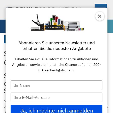
0
Materialien
Startseite
Abonnieren Sie unseren Newsletter und
erhalten Sie die neuesten Angebote
Sonnenschutzfolie für
Maschinen
Erhalten Sie aktuelle Informationen zu Aktionen und
Gebäude
Angeboten sowie die monatliche Chance auf einen 200-
Materialien
Schneideplotter
€-Geschenkgutschein.
Sonnenschutzfolie für Gebäude –
Zubehör
Transferpressen
Standardfolie
effektiver Hitze-, Blend- und UV-
Type
your
Schutz für große Glasflächen
Textil
Laminierung
Plottermesser
Übersicht
name
Type
your
Mit hochwertiger
Sonnenschutzfolie für Gebäude
von
Paketlösungen
Schneidemaschinen
Poloshirts
Applikationsfolie
Roland
email
schildproduktion.de optimieren Sie Raumklima, Energieeffizienz und
Ja, ich möchte mich anmelden
Sichtkomfort in einem Schritt. Unsere leistungsstarken