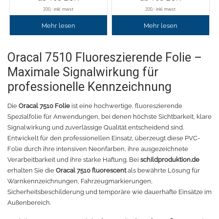
200
,- inkl. mwst
200
,- inkl. mwst
Tafelfolie
Trommeln
Mehr lesen
Mehr lesen
Verschiedene Spezialfolien
Schaber
Oracal 7510 Fluoreszierende Folie –
Maximale Signalwirkung für
Textilfolie
Verschiedenes
professionelle Kennzeichnung
Übersicht
Griffe
Die
Oracal 7510 Folie
ist eine hochwertige, fluoreszierende
Spezialfolie für Anwendungen, bei denen höchste Sichtbarkeit, klare
Chemica Firstmark
Schnellspanner
Signalwirkung und zuverlässige Qualität entscheidend sind.
Entwickelt für den professionellen Einsatz, überzeugt diese PVC-
Taschen und Kisten
Chemica Hotmark
Folie durch ihre intensiven Neonfarben, ihre ausgezeichnete
Verarbeitbarkeit und ihre starke Haftung. Bei
schildproduktion.de
erhalten Sie die
Oracal 7510 fluorescent
als bewährte Lösung für
Chemica Holograflex
Ausstattung für Taschen
Warnkennzeichnungen, Fahrzeugmarkierungen,
Sicherheitsbeschilderung und temporäre wie dauerhafte Einsätze im
Chemica Upperflok
Werkzeugtasche
Außenbereich.