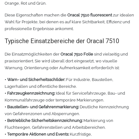
Orange, Rot und Grün.
Zubehör Schneideplotter
Solar Silber
Diese Eigenschaften machen die
Oracal 7510 fluorescent
zur idealen
Wahl für Projekte, bei denen es auf klare Sichtbarkeit, Effizienz und
Sunlight
Verschiedene
professionelle Ergebnisse ankommt.
Typische Einsatzbereiche der Oracal 7510
Palisade
Zubehör für Brother-Schneideplotter
Die Einsatzmöglichkeiten der
Oracal 7510 Folie
sind vielseitig und
Farbkarte
Tinte
praxisorientiert. Sie wird überall dort eingesetzt, wo visuelle
Warnung, Orientierung oder Aufmerksamkeit erforderlich ist:
Sublimationsmedien
Sublimationsfarbe
• Warn- und Sicherheitsschilder:
Für Industrie, Baustellen,
Lagerhallen und öffentliche Bereiche.
Filament für 3D-Druck
Solvent Tinte
• Fahrzeugkennzeichnung:
Ideal für Servicefahrzeuge, Bau- und
Kommunalfahrzeuge oder temporäre Markierungen.
PLA
Direct to Film Tinte
• Baustellen- und Gefahrenmarkierung:
Deutliche Kennzeichnung
von Gefahrenzonen und Absperrungen.
PETG
Direct-to-Film Folie und Kleber
• Betriebliche Sicherheitskennzeichnung:
Markierung von
Fluchtwegen, Gefahrenstellen und Arbeitsbereichen.
• Temporäre Aktionen und Events:
Kurzfristige,
3D Drucker Zubehör
ABS