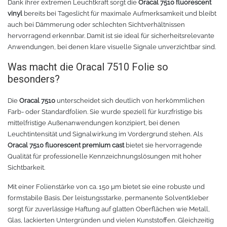
Dank ihrer extremen Leuchtkraft sorgt die
Oracal 7510 fluorescent
Chemica Galaxy
Handgelenktasche
vinyl
bereits bei Tageslicht für maximale Aufmerksamkeit und bleibt
auch bei Dämmerung oder schlechten Sichtverhältnissen
Chemica Sunmark
Werkzeugkasten
hervorragend erkennbar. Damit ist sie ideal für sicherheitsrelevante
Anwendungen, bei denen klare visuelle Signale unverzichtbar sind.
Reinigung
Chemica Printbar
Was macht die Oracal 7510 Folie so
besonders?
Chemica Reflex
Tücher
Die
Oracal 7510
unterscheidet sich deutlich von herkömmlichen
Chemica Darklite
Reinigungsset
Farb- oder Standardfolien. Sie wurde speziell für kurzfristige bis
mittelfristige Außenanwendungen konzipiert, bei denen
Chemica Metallic
Glasschaber
Leuchtintensität und Signalwirkung im Vordergrund stehen. Als
Oracal 7510 fluorescent premium cast
bietet sie hervorragende
Qualität für professionelle Kennzeichnungslösungen mit hoher
Verpackungsmaschinen
Chemica Fashion
Sichtbarkeit.
Transferpapier
Klebeband
Mit einer Folienstärke von ca. 150 µm bietet sie eine robuste und
formstabile Basis. Der leistungsstarke, permanente Solventkleber
sorgt für zuverlässige Haftung auf glatten Oberflächen wie Metall,
Transferfolie
Ausrüstung
Glas, lackierten Untergründen und vielen Kunststoffen. Gleichzeitig