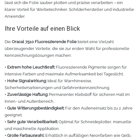
lässt sich die Folie sauber plotten und präzise verarbeiten – ein
Rollenhalter
Chemica Quickflex
klarer Vorteil für Werbetechniker, Schilderhersteller und industrielle
Anwender.
Chemica Hotmark Revolution
infokarten
Ihre Vorteile auf einen Blick
Chemica Bling-Bling
Rollenständer
Die
Oracal 7510 Fluoreszierende Folie
bietet eine Vielzahl
überzeugender Vorteile, die sie zur ersten Wahl für professionelle
Chemica Allmark
Materialrollen
Kennzeichnungslösungen machen:
• Extrem hohe Leuchtkraft:
Fluoreszierende Pigmente sorgen für
Zubehör für Transferpressen
Chemica Carbon
intensive Farben und maximale Aufmerksamkeit bei Tageslicht.
• Hohe Signalwirkung:
Ideal für Warnhinweise,
Sonnenschutzfolie für Autos
Teflonkissen
Sicherheitsmarkierungen und Gefahrenkennzeichnung.
• Zuverlässige Haftung:
Permanenter Klebstoff für sicheren Halt im
Marathon
Teflonfolie und Klebeband
Innen- und Außenbereich.
• Gute Witterungsbeständigkeit:
Für den Außeneinsatz bis zu 2 Jahre
geeignet.
Sonnenschutzfolie für Gebäude
Silikonmatten zum backen
• Sehr gute Verarbeitbarkeit:
Optimal für Schneideplotter, manuelle
und maschinelle Applikation.
Daylight
Verschiedenes
• Große Farbauswahl:
Erhältlich in auffälligen Neonfarben wie Gelb,