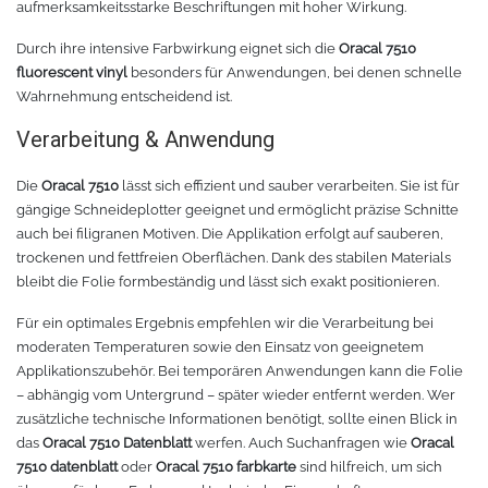
aufmerksamkeitsstarke Beschriftungen mit hoher Wirkung.
TPU
Verschiedenes 3D Drucker Zubehör
Durch ihre intensive Farbwirkung eignet sich die
Oracal 7510
fluorescent vinyl
besonders für Anwendungen, bei denen schnelle
Wahrnehmung entscheidend ist.
Spezielle Filamente
3D-Drucker Bauplatte
Verarbeitung & Anwendung
Materialien für die Stickerei
Die
Oracal 7510
lässt sich effizient und sauber verarbeiten. Sie ist für
Materialien für Laser
gängige Schneideplotter geeignet und ermöglicht präzise Schnitte
auch bei filigranen Motiven. Die Applikation erfolgt auf sauberen,
trockenen und fettfreien Oberflächen. Dank des stabilen Materials
Finer
bleibt die Folie formbeständig und lässt sich exakt positionieren.
MDF
Für ein optimales Ergebnis empfehlen wir die Verarbeitung bei
moderaten Temperaturen sowie den Einsatz von geeignetem
Applikationszubehör. Bei temporären Anwendungen kann die Folie
Acryl
– abhängig vom Untergrund – später wieder entfernt werden. Wer
zusätzliche technische Informationen benötigt, sollte einen Blick in
das
Oracal 7510 Datenblatt
werfen. Auch Suchanfragen wie
Oracal
7510 datenblatt
oder
Oracal 7510 farbkarte
sind hilfreich, um sich