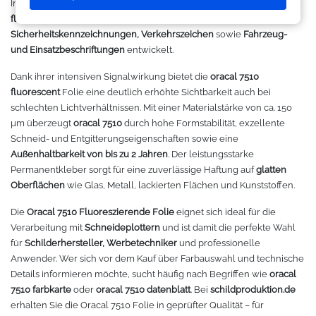
Innen- und Außenbereich. Diese leistungsstarke
oracal 7510
Makerspace - FabLab
Laserbearbeitung
Sweatshirt
Oracal 631
Graphtec
fluorescent vinyl
Folie wurde speziell für
Warnmarkierungen,
Sicherheitskennzeichnungen, Verkehrszeichen
sowie
Fahrzeug-
Leasing
Großformatdrucker
Hemden
Oracal 651
Ioline
und Einsatzbeschriftungen
entwickelt.
Dank ihrer intensiven Signalwirkung bietet die
oracal 7510
Gut loslegen mit dem Startpacket
Direct-to-Film Drucker
T-Shirts
Oracal 751
ANA-GRAPH
fluorescent
Folie eine deutlich erhöhte Sichtbarkeit auch bei
schlechten Lichtverhältnissen. Mit einer Materialstärke von ca. 150
Angebote
Solventdrucker
Jacken
Oracal 951
Foison
µm überzeugt
oracal 7510
durch hohe Formstabilität, exzellente
Schneid- und Entgitterungseigenschaften sowie eine
Anmelden
Sublimationsdrucker
Caps
Oracal 961
P-Cut
Außenhaltbarkeit von bis zu 2 Jahren
. Der leistungsstarke
Permanentkleber sorgt für eine zuverlässige Haftung auf
glatten
Oberflächen
wie Glas, Metall, lackierten Flächen und Kunststoffen.
Stickmaschinen
Taschen
Oracal 970 Matt
Mimaki
Die
Oracal 7510 Fluoreszierende Folie
eignet sich ideal für die
3D-Drucker
Tüten
Oracal 970RA
Mutoh
Verarbeitung mit
Schneideplottern
und ist damit die perfekte Wahl
für
Schilderhersteller, Werbetechniker
und professionelle
Anwender. Wer sich vor dem Kauf über Farbauswahl und technische
Ausrüstung und Kleidung
Oracal 975
Summagraphic
Details informieren möchte, sucht häufig nach Begriffen wie
oracal
7510 farbkarte
oder
oracal 7510 datenblatt
. Bei
schildproduktion.de
Sport
Oracal 451
Redsail
erhalten Sie die Oracal 7510 Folie in geprüfter Qualität – für