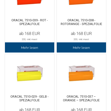
Oracal 8300
Messer
ORACAL 7510-039 - ROT -
ORACAL 7510-038 -
Oracal 8500
Messerklingen
SPEZIALFOLIE
ROTORANGE - SPEZIALFOLIE
ab
168
EUR
ab
168
EUR
Oracal 8870
Pinzette
200
,- inkl. mwst
200
,- inkl. mwst
Oralux 9300
Schere
Mehr lesen
Mehr lesen
Oramask
Lineale
Oraguard Laminierfolie
Lineal Zubehör
Glasdekorationsfolie
Schneidematten
ORACAL 7510-029 - GELB -
ORACAL 7510-037 –
Schildwerkzeug
Magnetfolie
SPEZIALFOLIE
ORANGE – SPEZIALFOLIE
ab
168
EUR
ab
168
EUR
Antigraffiti-Folie
Montagewerkzeug