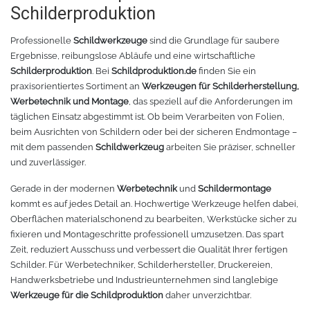
Schilderproduktion
Tafelfolie
Trommeln
Professionelle
Schildwerkzeuge
sind die Grundlage für saubere
Ergebnisse, reibungslose Abläufe und eine wirtschaftliche
Verschiedene Spezialfolien
Schaber
Schilderproduktion
. Bei
Schildproduktion.de
finden Sie ein
praxisorientiertes Sortiment an
Werkzeugen für Schilderherstellung,
Werbetechnik und Montage
, das speziell auf die Anforderungen im
Textilfolie
Verschiedenes
täglichen Einsatz abgestimmt ist. Ob beim Verarbeiten von Folien,
beim Ausrichten von Schildern oder bei der sicheren Endmontage –
Übersicht
Griffe
mit dem passenden
Schildwerkzeug
arbeiten Sie präziser, schneller
und zuverlässiger.
Chemica Firstmark
Schnellspanner
Gerade in der modernen
Werbetechnik
und
Schildermontage
kommt es auf jedes Detail an. Hochwertige Werkzeuge helfen dabei,
Taschen und Kisten
Chemica Hotmark
Oberflächen materialschonend zu bearbeiten, Werkstücke sicher zu
fixieren und Montageschritte professionell umzusetzen. Das spart
Chemica Holograflex
Ausstattung für Taschen
Zeit, reduziert Ausschuss und verbessert die Qualität Ihrer fertigen
Schilder. Für Werbetechniker, Schilderhersteller, Druckereien,
Chemica Upperflok
Werkzeugtasche
Handwerksbetriebe und Industrieunternehmen sind langlebige
Werkzeuge für die Schildproduktion
daher unverzichtbar.