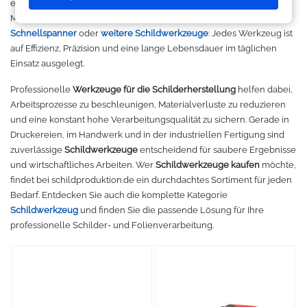
exakte Positionieren sowie das sichere Handling verschiedenster
Makerspace - FabLab
Laserbearbeitung
Sweatshirt
Oracal 631
Graphtec
Materialien. Ob
Montagewerkzeug
,
Schaber
,
Trommeln
,
Griffe
,
Schnellspanner
oder
weitere Schildwerkzeuge
: Jedes Werkzeug ist
Leasing
Großformatdrucker
Hemden
Oracal 651
Ioline
auf Effizienz, Präzision und eine lange Lebensdauer im täglichen
Einsatz ausgelegt.
Gut loslegen mit dem Startpacket
Direct-to-Film Drucker
T-Shirts
Oracal 751
ANA-GRAPH
Professionelle
Werkzeuge für die Schilderherstellung
helfen dabei,
Arbeitsprozesse zu beschleunigen, Materialverluste zu reduzieren
Angebote
Solventdrucker
Jacken
Oracal 951
Foison
und eine konstant hohe Verarbeitungsqualität zu sichern. Gerade in
Druckereien, im Handwerk und in der industriellen Fertigung sind
Anmelden
Sublimationsdrucker
Caps
Oracal 961
P-Cut
zuverlässige
Schildwerkzeuge
entscheidend für saubere Ergebnisse
und wirtschaftliches Arbeiten. Wer
Schildwerkzeuge kaufen
möchte,
findet bei schildproduktion.de ein durchdachtes Sortiment für jeden
Stickmaschinen
Taschen
Oracal 970 Matt
Mimaki
Bedarf. Entdecken Sie auch die komplette Kategorie
Schildwerkzeug
und finden Sie die passende Lösung für Ihre
3D-Drucker
Tüten
Oracal 970RA
Mutoh
professionelle Schilder- und Folienverarbeitung.
Ausrüstung und Kleidung
Oracal 975
Summagraphic
Sport
Oracal 451
Redsail