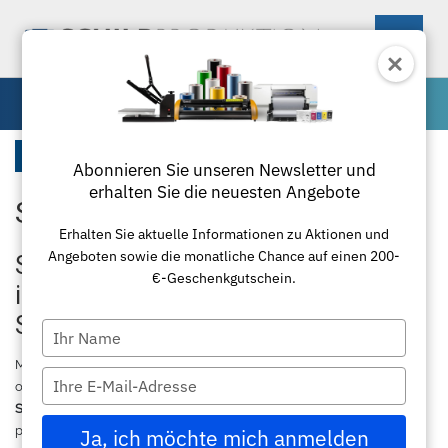
0
Zubehör
Startseite
Abonnieren Sie unseren Newsletter und
erhalten Sie die neuesten Angebote
Schildwerkzeug
Maschinen
Erhalten Sie aktuelle Informationen zu Aktionen und
Angeboten sowie die monatliche Chance auf einen 200-
Materialien
Schneideplotter
Schildwerkzeuge für präzise Abläufe
€-Geschenkgutschein.
in der professionellen
Zubehör
Transferpressen
Standardfolie
Schilderproduktion
Type
your
Textil
Laminierung
Plottermesser
Übersicht
Mit hochwertigen
Schildwerkzeugen
von schildproduktion.de
name
Type
optimieren Sie jeden Arbeitsschritt in der modernen
your
Schilderproduktion
und
Werbetechnik
. Unser Sortiment umfasst
Paketlösungen
Schneidemaschinen
Poloshirts
Applikationsfolie
Roland
email
professionelle Lösungen für die
Montage
,
Folienverarbeitung
, das
Ja, ich möchte mich anmelden