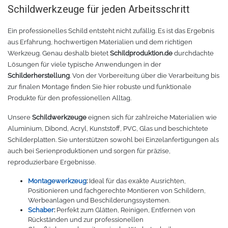
Chemica Galaxy
Handgelenktasche
Schildwerkzeuge für jeden Arbeitsschritt
Chemica Sunmark
Werkzeugkasten
Ein professionelles Schild entsteht nicht zufällig. Es ist das Ergebnis
aus Erfahrung, hochwertigen Materialien und dem richtigen
Werkzeug. Genau deshalb bietet
Schildproduktion.de
durchdachte
Reinigung
Chemica Printbar
Lösungen für viele typische Anwendungen in der
Schilderherstellung
. Von der Vorbereitung über die Verarbeitung bis
Chemica Reflex
Tücher
zur finalen Montage finden Sie hier robuste und funktionale
Produkte für den professionellen Alltag.
Chemica Darklite
Reinigungsset
Unsere
Schildwerkzeuge
eignen sich für zahlreiche Materialien wie
Aluminium, Dibond, Acryl, Kunststoff, PVC, Glas und beschichtete
Chemica Metallic
Glasschaber
Schilderplatten. Sie unterstützen sowohl bei Einzelanfertigungen als
auch bei Serienproduktionen und sorgen für präzise,
Verpackungsmaschinen
Chemica Fashion
reproduzierbare Ergebnisse.
Montagewerkzeug
:
Ideal für das exakte Ausrichten,
Transferpapier
Klebeband
Positionieren und fachgerechte Montieren von Schildern,
Werbeanlagen und Beschilderungssystemen.
Schaber
:
Perfekt zum Glätten, Reinigen, Entfernen von
Transferfolie
Ausrüstung
Rückständen und zur professionellen