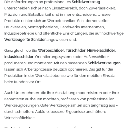
Die Anforderungen an professionelles
Schildwerkzeug
unterscheiden sich je nach Einsatzbereich, doch Zuverlässigkeit,
TPU
Verschiedenes 3D Drucker Zubehör
Präzision und Belastbarkeit sind immer entscheidend. Unsere
Produkte richten sich an Werbetechniker, Schilderhersteller,
Spezielle Filamente
3D-Drucker Bauplatte
Druckereien, Montagebetriebe, Handwerksunternehmen,
Industriebetriebe und öffentliche Einrichtungen, die auf hochwertige
Werkzeuge für Schilder
angewiesen sind.
Materialien für die Stickerei
Ganz gleich, ob Sie
Werbeschilder
,
Türschilder
,
Hinweisschilder
,
Materialien für Laser
Industrieschilder
, Orientierungssysteme oder Außenschilder
produzieren und montieren: Mit den passenden
Schildwerkzeugen
lassen sich Arbeitsprozesse deutlich optimieren. Das gilt für die
Finer
Produktion in der Werkstatt ebenso wie für den mobilen Einsatz
beim Kunden vor Ort.
MDF
Auch Unternehmen, die ihre Ausstattung modernisieren oder ihre
Acryl
Kapazitäten ausbauen möchten, profitieren von professionellen
Werkzeuglösungen. Gute Werkzeuge zahlen sich langfristig aus –
durch schnellere Abläufe, bessere Ergebnisse und höhere
Wirtschaftlichkeit.