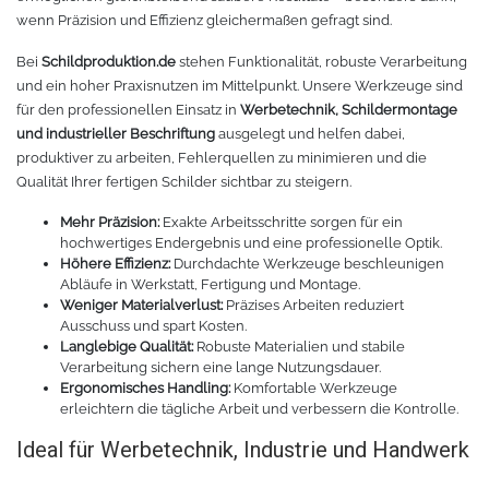
wenn Präzision und Effizienz gleichermaßen gefragt sind.
Zubehör Schneideplotter
Solar Silber
Bei
Schildproduktion.de
stehen Funktionalität, robuste Verarbeitung
und ein hoher Praxisnutzen im Mittelpunkt. Unsere Werkzeuge sind
Sunlight
Verschiedene
für den professionellen Einsatz in
Werbetechnik, Schildermontage
und industrieller Beschriftung
ausgelegt und helfen dabei,
Palisade
Zubehör für Brother-Schneideplotter
produktiver zu arbeiten, Fehlerquellen zu minimieren und die
Qualität Ihrer fertigen Schilder sichtbar zu steigern.
Farbkarte
Tinte
Mehr Präzision:
Exakte Arbeitsschritte sorgen für ein
hochwertiges Endergebnis und eine professionelle Optik.
Sublimationsmedien
Sublimationsfarbe
Höhere Effizienz:
Durchdachte Werkzeuge beschleunigen
Abläufe in Werkstatt, Fertigung und Montage.
Weniger Materialverlust:
Präzises Arbeiten reduziert
Filament für 3D-Druck
Solvent Tinte
Ausschuss und spart Kosten.
Langlebige Qualität:
Robuste Materialien und stabile
PLA
Direct to Film Tinte
Verarbeitung sichern eine lange Nutzungsdauer.
Ergonomisches Handling:
Komfortable Werkzeuge
erleichtern die tägliche Arbeit und verbessern die Kontrolle.
PETG
Direct-to-Film Folie und Kleber
Ideal für Werbetechnik, Industrie und Handwerk
3D Drucker Zubehör
ABS