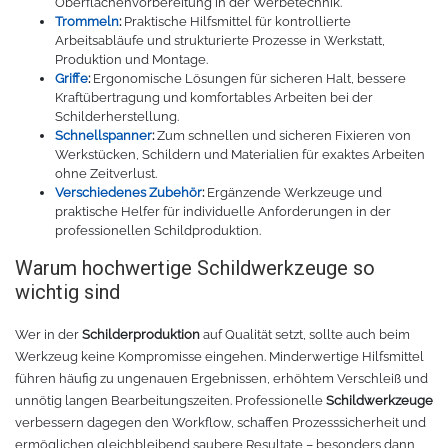
Oberflächenvorbereitung in der Werbetechnik.
Rollenhalter
Chemica Quickflex
Trommeln
:
Praktische Hilfsmittel für kontrollierte
Arbeitsabläufe und strukturierte Prozesse in Werkstatt,
Produktion und Montage.
Chemica Hotmark Revolution
infokarten
Griffe
:
Ergonomische Lösungen für sicheren Halt, bessere
Kraftübertragung und komfortables Arbeiten bei der
Schilderherstellung.
Chemica Bling-Bling
Rollenständer
Schnellspanner
:
Zum schnellen und sicheren Fixieren von
Werkstücken, Schildern und Materialien für exaktes Arbeiten
Chemica Allmark
Materialrollen
ohne Zeitverlust.
Verschiedenes Zubehör
:
Ergänzende Werkzeuge und
praktische Helfer für individuelle Anforderungen in der
Zubehör für Transferpressen
Chemica Carbon
professionellen Schildproduktion.
Warum hochwertige Schildwerkzeuge so
Sonnenschutzfolie für Autos
Teflonkissen
wichtig sind
Marathon
Teflonfolie und Klebeband
Wer in der
Schilderproduktion
auf Qualität setzt, sollte auch beim
Werkzeug keine Kompromisse eingehen. Minderwertige Hilfsmittel
Sonnenschutzfolie für Gebäude
Silikonmatten zum backen
führen häufig zu ungenauen Ergebnissen, erhöhtem Verschleiß und
unnötig langen Bearbeitungszeiten. Professionelle
Schildwerkzeuge
verbessern dagegen den Workflow, schaffen Prozesssicherheit und
Daylight
Verschiedenes
ermöglichen gleichbleibend saubere Resultate – besonders dann,