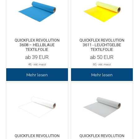
TPU
Verschiedenes 3D Drucker Zubehör
Spezielle Filamente
3D-Drucker Bauplatte
QUICKFLEX REVOLUTION
QUICKFLEX REVOLUTION
Materialien für die Stickerei
3608 – HELLBLAUE
3611 - LEUCHTGELBE
TEXTILFOLIE
TEXTILFOLIE
ab
39
EUR
ab
50
EUR
Materialien für Laser
46
,- inkl. mwst
60
,- inkl. mwst
Mehr lesen
Mehr lesen
Finer
MDF
Acryl
QUICKFLEX REVOLUTION
QUICKFLEX REVOLUTION