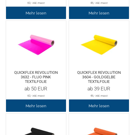
Chemica Galaxy
Handgelenktasche
60
,- inkl. mwst
46
,- inkl. mwst
Mehr lesen
Mehr lesen
Chemica Sunmark
Werkzeugkasten
Reinigung
Chemica Printbar
Chemica Reflex
Tücher
Chemica Darklite
Reinigungsset
QUICKFLEX REVOLUTION
QUICKFLEX REVOLUTION
3632 - FLUO PINK
3604 - GOLDGELBE
Chemica Metallic
Glasschaber
TEXTILFOLIE
TEXTILFOLIE
ab
50
EUR
ab
39
EUR
Verpackungsmaschinen
Chemica Fashion
60
,- inkl. mwst
46
,- inkl. mwst
Mehr lesen
Mehr lesen
Transferpapier
Klebeband
Transferfolie
Ausrüstung