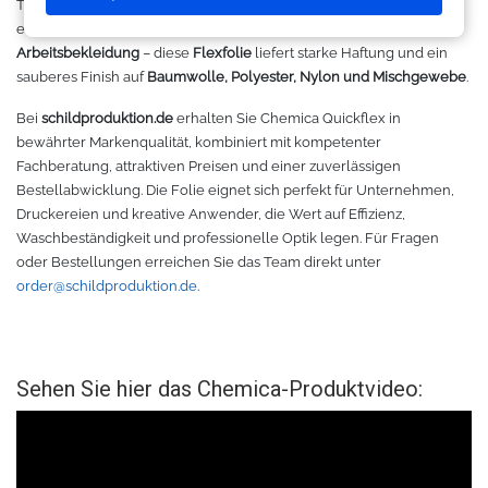
Trägerfolie, die das Positionieren selbst filigraner Motive deutlich
Makerspace - FabLab
Laserbearbeitung
Sweatshirt
Oracal 631
Graphtec
erleichtert. Ob für
Textildruck
,
Werbetextilien
, Sportshirts oder
Arbeitsbekleidung
– diese
Flexfolie
liefert starke Haftung und ein
Leasing
Großformatdrucker
Hemden
Oracal 651
Ioline
sauberes Finish auf
Baumwolle, Polyester, Nylon und Mischgewebe
.
Bei
schildproduktion.de
erhalten Sie Chemica Quickflex in
Gut loslegen mit dem Startpacket
Direct-to-Film Drucker
T-Shirts
Oracal 751
ANA-GRAPH
bewährter Markenqualität, kombiniert mit kompetenter
Fachberatung, attraktiven Preisen und einer zuverlässigen
Angebote
Solventdrucker
Jacken
Oracal 951
Foison
Bestellabwicklung. Die Folie eignet sich perfekt für Unternehmen,
Druckereien und kreative Anwender, die Wert auf Effizienz,
Anmelden
Sublimationsdrucker
Caps
Oracal 961
P-Cut
Waschbeständigkeit und professionelle Optik legen. Für Fragen
oder Bestellungen erreichen Sie das Team direkt unter
order@schildproduktion.de
.
Stickmaschinen
Taschen
Oracal 970 Matt
Mimaki
3D-Drucker
Tüten
Oracal 970RA
Mutoh
Sehen Sie hier das Chemica-Produktvideo:
Ausrüstung und Kleidung
Oracal 975
Summagraphic
Sport
Oracal 451
Redsail