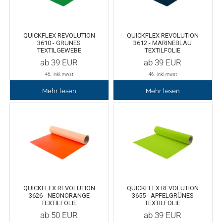
Tafelfolie
Trommeln
QUICKFLEX REVOLUTION
QUICKFLEX REVOLUTION
3610 - GRÜNES
3612 - MARINEBLAU
Verschiedene Spezialfolien
Schaber
TEXTILGEWEBE
TEXTILFOLIE
ab
39
EUR
ab
39
EUR
Textilfolie
Verschiedenes
46
,- inkl. mwst
46
,- inkl. mwst
Mehr lesen
Mehr lesen
Übersicht
Griffe
Chemica Firstmark
Schnellspanner
Taschen und Kisten
Chemica Hotmark
Chemica Holograflex
Ausstattung für Taschen
QUICKFLEX REVOLUTION
QUICKFLEX REVOLUTION
3626 - NEONORANGE
3655 - APFELGRÜNES
Chemica Upperflok
Werkzeugtasche
TEXTILFOLIE
TEXTILFOLIE
ab
50
EUR
ab
39
EUR