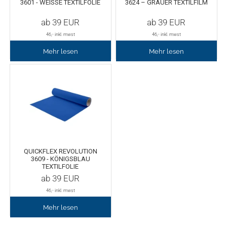
3601 - WEISSE TEXTILFOLIE
3624 – GRAUER TEXTILFILM
ab
39
EUR
ab
39
EUR
46
,- inkl. mwst
46
,- inkl. mwst
Mehr lesen
Mehr lesen
QUICKFLEX REVOLUTION
3609 - KÖNIGSBLAU
TEXTILFOLIE
ab
39
EUR
46
,- inkl. mwst
Mehr lesen