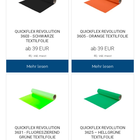
Rollenhalter
Chemica Quickflex
Chemica Hotmark Revolution
infokarten
QUICKFLEX REVOLUTION
QUICKFLEX REVOLUTION
3603 - SCHWARZE
3605 - ORANGE TEXTILFOLIE
Chemica Bling-Bling
Rollenständer
TEXTILFOLIE
ab
39
EUR
ab
39
EUR
Chemica Allmark
Materialrollen
46
,- inkl. mwst
46
,- inkl. mwst
Mehr lesen
Mehr lesen
Zubehör für Transferpressen
Chemica Carbon
Sonnenschutzfolie für Autos
Teflonkissen
Marathon
Teflonfolie und Klebeband
Sonnenschutzfolie für Gebäude
Silikonmatten zum backen
QUICKFLEX REVOLUTION
QUICKFLEX REVOLUTION
3631 - FLUORESZIEREND
3625 – HELLGRÜNE
Daylight
Verschiedenes
GRÜNE TEXTILFOLIE
TEXTILFOLIE