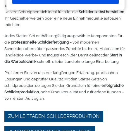
Makerspace - FabLab
Laserbearbeitung
Sweatshirt
Oracal 631
Graphtec
Einsteigern, ambitionierten Anwendern und Profis abgestimmt sind.
Unsere Sets eignen sich ideal für alle, die
Schilder selbst herstellen
,
ihr Geschäft erweitern oder eine neue Einnahmequelle aufbauen
Leasing
Großformatdrucker
Hemden
Oracal 651
Ioline
möchten.
Gut loslegen mit dem Startpacket
Direct-to-Film Drucker
T-Shirts
Oracal 751
ANA-GRAPH
Jedes Starter-Set enthält sorgfältig ausgewählte Komponenten für
die
professionelle Schilderfertigung
– von modernen
Angebote
Solventdrucker
Jacken
Oracal 951
Foison
Schneideplottern über passendes Zubehör bis hin zu Materialien für
langlebige Werbe- und Industrieschilder. Damit gelingt der
Start in
die Werbetechnik
schnell, effizient und ohne lange Einarbeitung.
Anmelden
Sublimationsdrucker
Caps
Oracal 961
P-Cut
Profitieren Sie von unserer langjährigen Erfahrung, praxisnahen
Stickmaschinen
Taschen
Oracal 970 Matt
Mimaki
Lösungen und geprüfter Qualität. Mit den Starter-Sets von
schildproduktion.de legen Sie den Grundstein für eine
erfolgreiche
Schilderproduktion
, hohe Produktqualität und zufriedene Kunden –
3D-Drucker
Tüten
Oracal 970RA
Mutoh
vom ersten Auftrag an.
Ausrüstung und Kleidung
Oracal 975
Summagraphic
ZUM LEITFADEN: SCHILDERPRODUKTION
Sport
Oracal 451
Redsail