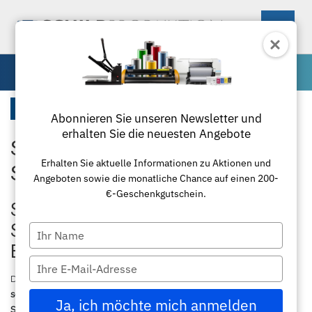
0
Startseite
Startseite
Abonnieren Sie unseren Newsletter und
erhalten Sie die neuesten Angebote
Starten Sie mit der
Maschinen
Erhalten Sie aktuelle Informationen zu Aktionen und
Schilderproduktion
Angeboten sowie die monatliche Chance auf einen 200-
Materialien
Schneideplotter
€-Geschenkgutschein.
Starten Sie erfolgreich in die
Zubehör
Transferpressen
Standardfolie
Schilderproduktion – Starter-Sets für
Type
your
Einsteiger & Profis
Textil
Laminierung
Plottermesser
Übersicht
name
Type
your
Der Einstieg in die
Schilderproduktion
war noch nie so einfach. Bei
Paketlösungen
Schneidemaschinen
Poloshirts
Applikationsfolie
Roland
email
schildproduktion.de
finden Sie hochwertige
Starter-Sets für die
Ja, ich möchte mich anmelden
Schilderherstellung
, die optimal auf die Anforderungen von