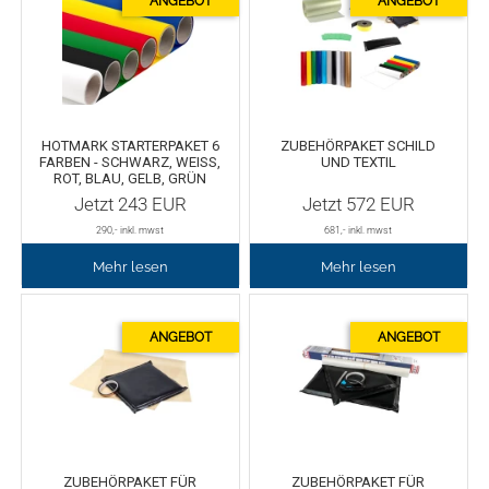
Chemica Galaxy
Handgelenktasche
Chemica Sunmark
Werkzeugkasten
Reinigung
Chemica Printbar
HOTMARK STARTERPAKET 6
ZUBEHÖRPAKET SCHILD
FARBEN - SCHWARZ, WEISS, R
UND TEXTIL
Chemica Reflex
Tücher
OT, BLAU, GELB, GRÜN 5
0CM*5M
Jetzt
243
EUR
Jetzt
572
EUR
Chemica Darklite
Reinigungsset
290
,- inkl. mwst
681
,- inkl. mwst
Mehr lesen
Mehr lesen
Chemica Metallic
Glasschaber
Verpackungsmaschinen
Chemica Fashion
Transferpapier
Klebeband
Transferfolie
Ausrüstung
ZUBEHÖRPAKET FÜR
ZUBEHÖRPAKET FÜR