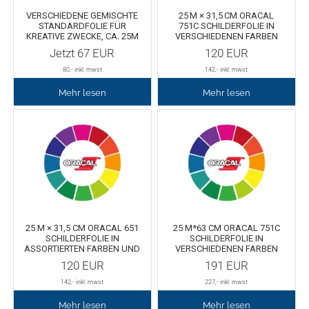
VERSCHIEDENE GEMISCHTE
25 M × 31,5 CM ORACAL
STANDARDFOLIE FÜR
751C SCHILDERFOLIE IN
TPU
Verschiedenes 3D Drucker Zubehör
KREATIVE ZWECKE, CA. 25M
VERSCHIEDENEN FARBEN
UND LÄNGEN
Jetzt
67
EUR
120
EUR
Spezielle Filamente
3D-Drucker Bauplatte
80
,- inkl. mwst
142
,- inkl. mwst
Mehr lesen
Mehr lesen
Materialien für die Stickerei
Materialien für Laser
Finer
MDF
25 M × 31,5 CM ORACAL 651
25 M*63 CM ORACAL 751C
Acryl
SCHILDERFOLIE IN
SCHILDERFOLIE IN
ASSORTIERTEN FARBEN UND
VERSCHIEDENEN FARBEN
LÄNGEN
UND LÄNGEN -
120
EUR
191
EUR
AKTIONSARTIKEL
142
,- inkl. mwst
227
,- inkl. mwst
Mehr lesen
Mehr lesen