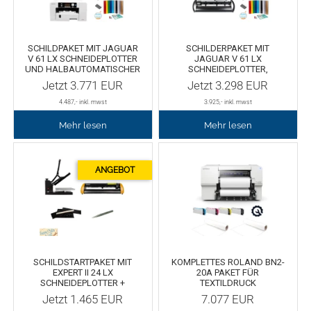
Oracal 8300
Messer
SCHILDPAKET MIT JAGUAR
SCHILDERPAKET MIT
V 61 LX SCHNEIDEPLOTTER
JAGUAR V 61 LX
Oracal 8500
Messerklingen
UND HALBAUTOMATISCHER
SCHNEIDEPLOTTER,
HEISSPRESSE
HALBAUTOMATISCHER
Jetzt
3.771
EUR
Jetzt
3.298
EUR
WÄRMEPRESSE UND
Oracal 8870
Pinzette
ZUBEHÖR
4.487
,- inkl. mwst
3.925
,- inkl. mwst
Mehr lesen
Mehr lesen
Oralux 9300
Schere
Oramask
Lineale
Oraguard Laminierfolie
Lineal Zubehör
Glasdekorationsfolie
Schneidematten
SCHILDSTARTPAKET MIT
KOMPLETTES ROLAND BN2-
Schildwerkzeug
Magnetfolie
EXPERT II 24 LX
20A PAKET FÜR
SCHNEIDEPLOTTER +
TEXTILDRUCK
STANDARD
Jetzt
1.465
EUR
7.077
EUR
WÄRMEÜBERTRAGUNGSGERÄT
Antigraffiti-Folie
Montagewerkzeug