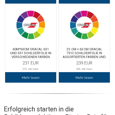
60M*63CM ORACAL 631
25 CM × 63 CM ORACAL
UND 651 SCHILDERFOLIE IN
751C SCHILDERFOLIE IN
VERSCHIEDENEN FARBEN
ASSORTIERTEN FARBEN UND
UND LÄNGEN -
LÄNGEN
231
EUR
239
EUR
AKTIONSWARE
275
,- inkl. mwst
285
,- inkl. mwst
Mehr lesen
Mehr lesen
Erfolgreich starten in die