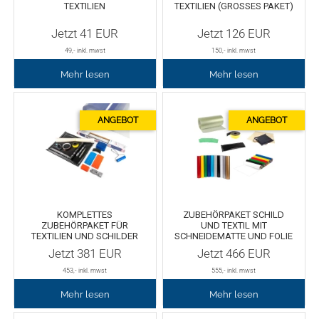
TEXTILIEN
TEXTILIEN (GROSSES PAKET)
Rollenhalter
Chemica Quickflex
Jetzt
41
EUR
Jetzt
126
EUR
Chemica Hotmark Revolution
infokarten
49
,- inkl. mwst
150
,- inkl. mwst
Mehr lesen
Mehr lesen
Chemica Bling-Bling
Rollenständer
Chemica Allmark
Materialrollen
Zubehör für Transferpressen
Chemica Carbon
Sonnenschutzfolie für Autos
Teflonkissen
KOMPLETTES
ZUBEHÖRPAKET SCHILD
ZUBEHÖRPAKET FÜR
UND TEXTIL MIT
Marathon
Teflonfolie und Klebeband
TEXTILIEN UND SCHILDER
SCHNEIDEMATTE UND FOLIE
IN 30 CM BREITE
Jetzt
381
EUR
Jetzt
466
EUR
Sonnenschutzfolie für Gebäude
Silikonmatten zum backen
453
,- inkl. mwst
555
,- inkl. mwst
Mehr lesen
Mehr lesen
Daylight
Verschiedenes