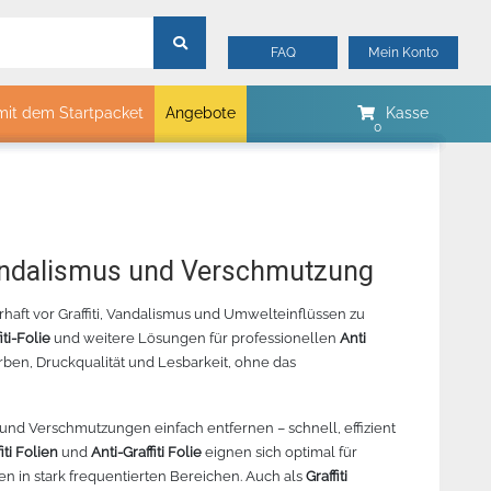
FAQ
Mein Konto
mit dem Startpacket
Angebote
Kasse
mtech
Merker
Myrtle Beach
B&C Collektion
 Vandalismus und Verschmutzung
Sols
erhaft vor Graffiti, Vandalismus und Umwelteinflüssen zu
Stormtech
iti-Folie
und weitere Lösungen für professionellen
Anti
James & Nicholson
ben, Druckqualität und Lesbarkeit, ohne das
00
 REVOLUTION
JAGUAR V 132 SCHNEIDEPLOTTER
ORACAL 8510 METALLIC
CHEMICA
STANDA
ELLGRÖN -
– BESTELLARTIKEL
GLASDEKORFOLIE –
– PINK 
LGRÖN - 342
BESTELLUNGSWARE
und Verschmutzungen einfach entfernen – schnell, effizient
iti Folien
und
Anti-Graffiti Folie
eignen sich optimal für
n in stark frequentierten Bereichen. Auch als
Graffiti