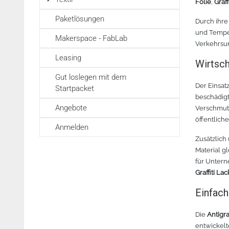
Folie
,
Graff
Paketlösungen
Durch ihre
und Tempe
Makerspace - FabLab
Verkehrsun
Leasing
Wirtsch
Gut loslegen mit dem
Der Einsat
Startpacket
beschädigt
Angebote
Verschmutz
öffentlich
Anmelden
Zusätzlich
Material g
für Untern
Graffiti Lac
Einfach
Die
Antigra
entwickelt