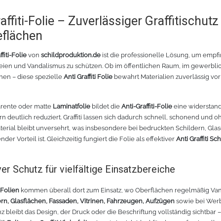
affiti-Folie – Zuverlässiger Graffitischutz
flächen
ffiti-Folie
von
schildproduktion.de
ist die professionelle Lösung, um empfi
ien und Vandalismus zu schützen. Ob im öffentlichen Raum, im gewerblic
en – diese spezielle
Anti Graffiti Folie
bewahrt Materialien zuverlässig vor
arente oder matte
Laminatfolie
bildet die
Anti-Graffiti-Folie
eine widerstand
n deutlich reduziert. Graffiti lassen sich dadurch schnell, schonend und 
terial bleibt unversehrt, was insbesondere bei bedruckten Schildern, Gl
der Vorteil ist. Gleichzeitig fungiert die Folie als effektiver
Anti Graffiti Sc
ver Schutz für vielfältige Einsatzbereiche
i-Folien
kommen überall dort zum Einsatz, wo Oberflächen regelmäßig Vand
rn, Glasflächen, Fassaden, Vitrinen, Fahrzeugen, Aufzügen
sowie bei Werb
z bleibt das Design, der Druck oder die Beschriftung vollständig sichtbar