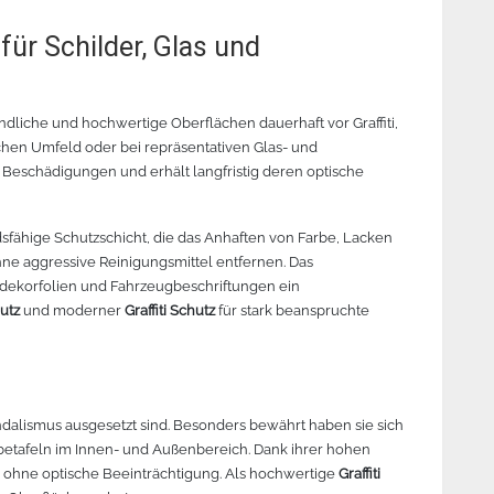
 für Schilder, Glas und
ndliche und hochwertige Oberflächen dauerhaft vor Graffiti,
hen Umfeld oder bei repräsentativen Glas- und
 Beschädigungen und erhält langfristig deren optische
sfähige Schutzschicht, die das Anhaften von Farbe, Lacken
ohne aggressive Reinigungsmittel entfernen. Das
asdekorfolien und Fahrzeugbeschriftungen ein
hutz
und moderner
Graffiti Schutz
für stark beanspruchte
alismus ausgesetzt sind. Besonders bewährt haben sie sich
etafeln im Innen- und Außenbereich. Dank ihrer hohen
 – ohne optische Beeinträchtigung. Als hochwertige
Graffiti