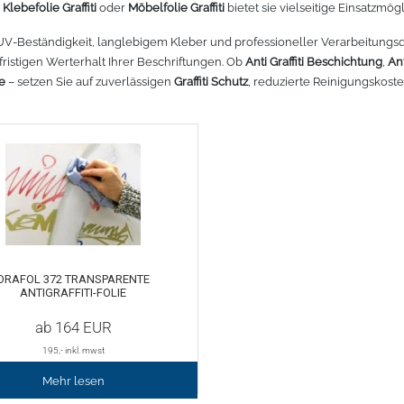
,
Klebefolie Graffiti
oder
Möbelfolie Graffiti
bietet sie vielseitige Einsatzmög
r lesen
Mehr lesen
Mehr lesen
Mehr lesen
Mehr lesen
Meh
UV-Beständigkeit, langlebigem Kleber und professioneller Verarbeitungsqual
fristigen Werterhalt Ihrer Beschriftungen. Ob
Anti Graffiti Beschichtung
,
Ant
ie
– setzen Sie auf zuverlässigen
Graffiti Schutz
, reduzierte Reinigungskost
ORAFOL 372 TRANSPARENTE
ANTIGRAFFITI-FOLIE
ab
164
EUR
195
,- inkl. mwst
Mehr lesen