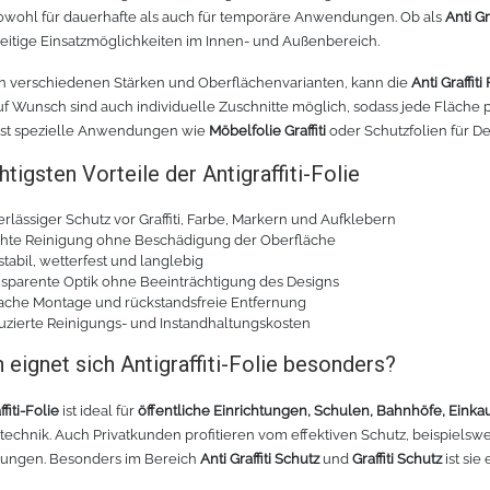
sowohl für dauerhafte als auch für temporäre Anwendungen. Ob als
Anti Gr
lseitige Einsatzmöglichkeiten im Innen- und Außenbereich.
 in verschiedenen Stärken und Oberflächenvarianten, kann die
Anti Graffiti
f Wunsch sind auch individuelle Zuschnitte möglich, sodass jede Fläche
bst spezielle Anwendungen wie
Möbelfolie Graffiti
oder Schutzfolien für De
htigsten Vorteile der Antigraffiti-Folie
rlässiger Schutz vor Graffiti, Farbe, Markern und Aufklebern
chte Reinigung ohne Beschädigung der Oberfläche
tabil, wetterfest und langlebig
sparente Optik ohne Beeinträchtigung des Designs
fache Montage und rückstandsfreie Entfernung
zierte Reinigungs- und Instandhaltungskosten
 eignet sich Antigraffiti-Folie besonders?
ffiti-Folie
ist ideal für
öffentliche Einrichtungen, Schulen, Bahnhöfe, Eink
echnik. Auch Privatkunden profitieren vom effektiven Schutz, beispielsw
rungen. Besonders im Bereich
Anti Graffiti Schutz
und
Graffiti Schutz
ist sie