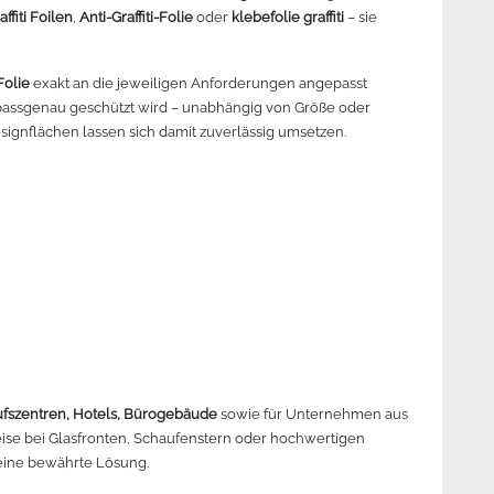
affiti Foilen
,
Anti-Graffiti-Folie
oder
klebefolie graffiti
– sie
 Folie
exakt an die jeweiligen Anforderungen angepasst
 passgenau geschützt wird – unabhängig von Größe oder
signflächen lassen sich damit zuverlässig umsetzen.
aufszentren, Hotels, Bürogebäude
sowie für Unternehmen aus
eise bei Glasfronten, Schaufenstern oder hochwertigen
 eine bewährte Lösung.