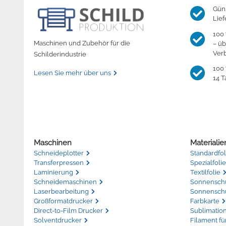
Gün
Lief
100 
Maschinen und Zubehör für die
– üb
Ver
Schilderindustrie
100 
Lesen Sie mehr über uns
14 T
Maschinen
Materialie
Schneideplotter
Standardfol
Transferpressen
Spezialfolie
Laminierung
Textilfolie
Schneidemaschinen
Sonnenschut
Laserbearbeitung
Sonnenschu
Großformatdrucker
Farbkarte
Direct-to-Film Drucker
Sublimatio
Solventdrucker
Filament fü