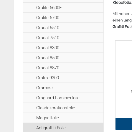
Klebefolie
r lesen
Zubehör Schneideplotter
Mehr lesen
Mehr lesen
Mehr lesen
Meh
Oralite 5600E
Tinte
Mit hoher 
Oralite 5700
3D Drucker Zubehör
einen lang
Graffiti Fol
Oracal 6510
Marken
Oracal 7510
Oracal 8300
Oracal 8500
Oracal 8870
Oralux 9300
Oramask
Oraguard Laminierfolie
Glasdekorationsfolie
Magnetfolie
Antigraffiti-Folie