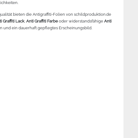
lichkeiten.
r lesen
Mehr lesen
Mehr lesen
Me
ität bieten die Antigraffiti-Folien von schildproduktion.de
i Graffiti Lack
,
Anti Graffiti Farbe
oder widerstandsfähige
Anti
en und ein dauerhaft gepflegtes Erscheinungsbild.