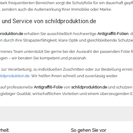
stark frequentierten Bereichen sorgt die Schutzfolie für ein dauerhaft gepf
, sondern auch die Außenwirkung Ihrer Immobilie oder Marke.
t und Service von schildproduktion.de
produktion.de
erhalten Sie ausschließlich hochwertige
Antigraffiti-Folien
, 
 durch ihre Strapazierfähigkeit, klare Optik und gleichbleibende Schutzw
hrenes Team unterstützt Sie gerne bei der Auswahl der passenden Folie für 
en – wir beraten Sie kompetent und praxisnah.
 zur Verarbeitung, zu individuellen Zuschnitten oder zur Bestellung erreic
ildproduktion.de
. Wir helfen Ihnen schnell und zuverlässig weiter.
 auf professionelle
Antigraffiti-Folie
von
schildproduktion.de
und schützen S
nglebiger Qualität, wirtschaftlichen Vorteilen und einem überzeugenden Er
rheit
So gehen Sie vor