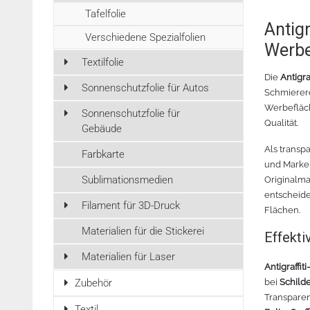
Tafelfolie
Antigr
Verschiedene Spezialfolien
Werbe
Textilfolie
Die
Antigra
Sonnenschutzfolie für Autos
Schmierere
Werbefläch
Sonnenschutzfolie für
Qualität.
Gebäude
Als transp
Farbkarte
und Marker
Sublimationsmedien
Originalma
entscheiden
Filament für 3D-Druck
Flächen.
Materialien für die Stickerei
Effekti
Materialien für Laser
Antigraffit
bei
Schilde
Zubehör
Transparen
Textil