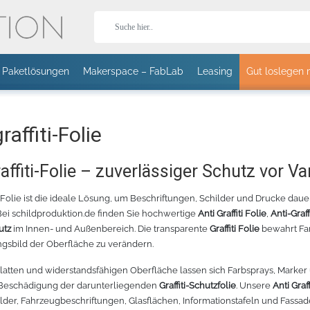
Paketlösungen
Makerspace – FabLab
Leasing
Gut loslegen 
Stor
raffiti-Folie
lien
raffiti-Folie – zuverlässiger Schutz vor
T-Shirts
Jacken
Caps
ti-Folie ist die ideale Lösung, um Beschriftungen, Schilder und Drucke dau
Bei schildproduktion.de finden Sie hochwertige
Anti Graffiti Folie
,
Anti-Graff
aguar
utz
im Innen- und Außenbereich. Die transparente
Graffiti Folie
bewahrt Far
e
HOLOGRAFLEX
T II 24 SCHNEIDEPLOTTER -
STÄNDER FÜR EXPERT II
CHEMICA HOLOGRAFLEX
CANON IMAGEPROGRAF TM-3
HOTMARK
gsbild der Oberfläche zu verändern.
EISS – 1402
70CM
24 UND PUMA IV
- BLAU WEISS - 1405
GROSSFORMATDRUCKER
PAST
PLOTTER MIT
PASTEL
latten und widerstandsfähigen Oberfläche lassen sich Farbsprays, Marker 
ROLLENHALTER
olien
Beschädigung der darunterliegenden
Graffiti-Schutzfolie
. Unsere
Anti Graff
Sport
Fleece
Bodywarmer
der, Fahrzeugbeschriftungen, Glasflächen, Informationstafeln und Fassade