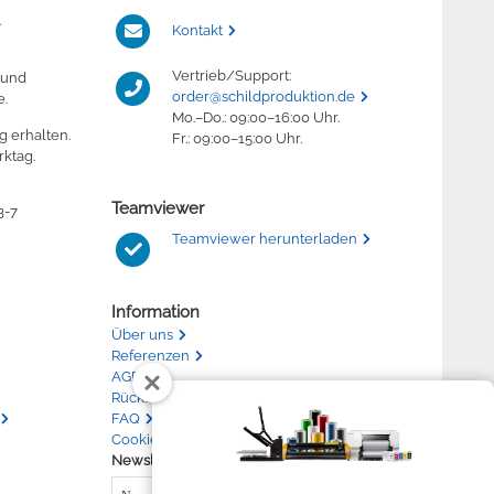
.
Kontakt
Vertrieb/Support:
 und
order@schildproduktion.de
e.
Mo.–Do.: 09:00–16:00 Uhr.
g erhalten.
Fr.: 09:00–15:00 Uhr.
ktag.
Teamviewer
3-7
Teamviewer herunterladen
Information
Über uns
Referenzen
AGB
Rücksendung
FAQ
Cookies, Suche und Analyse
Newsletter abonnieren