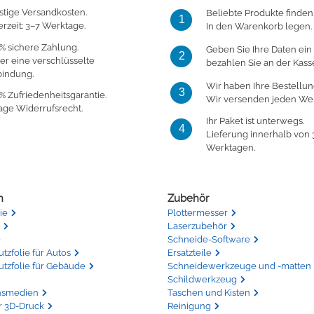
stige Versandkosten.
Beliebte Produkte finden
1
erzeit: 3–7 Werktage.
In den Warenkorb legen.
% sichere Zahlung.
Geben Sie Ihre Daten ein
2
er eine verschlüsselte
bezahlen Sie an der Kass
bindung.
Wir haben Ihre Bestellun
3
% Zufriedenheitsgarantie.
Wir versenden jeden Wer
age Widerrufsrecht.
Ihr Paket ist unterwegs.
4
Lieferung innerhalb von 
Werktagen.
n
Zubehör
ie
Plottermesser
Laserzubehör
Schneide-Software
zfolie für Autos
Ersatzteile
tzfolie für Gebäude
Schneidewerkzeuge und -matten
Schildwerkzeug
nsmedien
Taschen und Kisten
r 3D-Druck
Reinigung