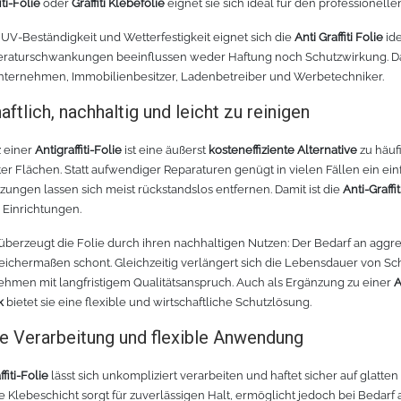
iti-Folie
oder
Graffiti Klebefolie
eignet sie sich ideal für den professionell
 UV-Beständigkeit und Wetterfestigkeit eignet sich die
Anti Graffiti Folie
ide
raturschwankungen beeinflussen weder Haftung noch Schutzwirkung. Da
ternehmen, Immobilienbesitzer, Ladenbetreiber und Werbetechniker.
aftlich, nachhaltig und leicht zu reinigen
z einer
Antigraffiti-Folie
ist eine äußerst
kosteneffiziente Alternative
zu häuf
er Flächen. Statt aufwendiger Reparaturen genügt in vielen Fällen ein ei
ungen lassen sich meist rückstandslos entfernen. Damit ist die
Anti-Graffit
e Einrichtungen.
 überzeugt die Folie durch ihren nachhaltigen Nutzen: Der Bedarf an aggr
leichermaßen schont. Gleichzeitig verlängert sich die Lebensdauer von Sch
ehmen mit langfristigem Qualitätsanspruch. Auch als Ergänzung zu einer
A
k
bietet sie eine flexible und wirtschaftliche Schutzlösung.
e Verarbeitung und flexible Anwendung
ffiti-Folie
lässt sich unkompliziert verarbeiten und haftet sicher auf glatten
e Klebeschicht sorgt für zuverlässigen Halt, ermöglicht jedoch bei Bedarf