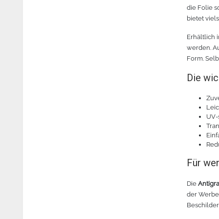
die Folie 
bietet vie
Erhältlich
werden. Au
Form. Sel
Die wic
Zuve
Lei
UV-s
Tran
Ein
Redu
Für wen
Die
Antigra
der Werbet
Beschilde