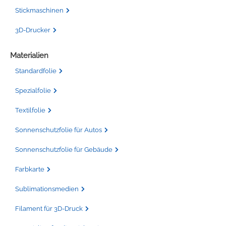
Chemica Galaxy
Handgelenktasche
Stickmaschinen
Chemica Sunmark
Werkzeugkasten
3D-Drucker
Reinigung
Chemica Printbar
Materialien
Standardfolie
Chemica Reflex
Tücher
Spezialfolie
Chemica Darklite
Reinigungsset
Textilfolie
Sonnenschutzfolie für Autos
Chemica Metallic
Glasschaber
Sonnenschutzfolie für Gebäude
Verpackungsmaschinen
Chemica Fashion
Farbkarte
Transferpapier
Klebeband
Sublimationsmedien
Filament für 3D-Druck
Transferfolie
Ausrüstung