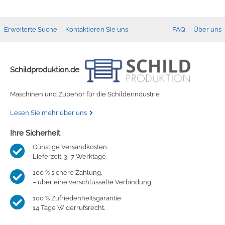
Fleece
Oracal 638
GCC - Expert/Puma/Jaguar
Erweiterte Suche
Kontaktieren Sie uns
FAQ
Über uns
Spezialfolie
Bodywarmer
Brother
Laserzubehör
Marken
Übersicht
Schildproduktion.de
Schneide-Software
Gedruckte Medien
Myrtle Beach
Maschinen und Zubehör für die Schilderindustrie
Lesen Sie mehr über uns
Ersatzteile
Oracal metallisierte Folien
B&C Collektion
Ihre Sicherheit
Oralite 5600E
Schneideplotter
Sols
Günstige Versandkosten.
Lieferzeit: 3–7 Werktage.
Oralite 5700
Transferpressen
Stormtech
100 % sichere Zahlung.
– über eine verschlüsselte Verbindung.
Oracal 6510
Schneidleisten
James & Nicholson
100 % Zufriedenheitsgarantie.
14 Tage Widerrufsrecht.
Schneidewerkzeuge und -matten
Oracal 7510