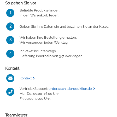
So gehen Sie vor
Oracal 8300
Messer
Beliebte Produkte finden.
1
In den Warenkorb legen.
Oracal 8500
Messerklingen
2
Geben Sie Ihre Daten ein und bezahlen Sie an der Kasse.
Oracal 8870
Pinzette
Wir haben Ihre Bestellung erhalten.
3
Wir versenden jeden Werktag.
Oralux 9300
Schere
Ihr Paket ist unterwegs.
4
Lieferung innerhalb von 3-7 Werktagen.
Oramask
Lineale
Kontakt
Oraguard Laminierfolie
Lineal Zubehör
Kontakt
Vertrieb/Support:
order@schildproduktion.de
Glasdekorationsfolie
Schneidematten
Mo.–Do.: 09:00–16:00 Uhr.
Fr.: 09:00–15:00 Uhr.
Schildwerkzeug
Magnetfolie
Teamviewer
Antigraffiti-Folie
Montagewerkzeug