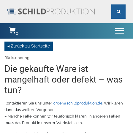
0
Startseite
Startseite
Rücksendung
Maschinen
Die gekaufte Ware ist
Materialien
Schneideplotter
mangelhaft oder defekt – was
tun?
Zubehör
Transferpressen
Standardfolie
Kontaktieren Sie uns unter
order@schildproduktion.de
. Wir klären
Textil
Laminierung
Plottermesser
Übersicht
dann das weitere Vorgehen.
– Manche Fälle können wir telefonisch klären, in anderen Fällen
Paketlösungen
Schneidemaschinen
Poloshirts
Applikationsfolie
Roland
muss das Produkt in unserer Werkstatt sein.