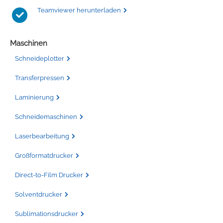
Teamviewer herunterladen
Tafelfolie
Trommeln
Maschinen
Verschiedene Spezialfolien
Schaber
Schneideplotter
Textilfolie
Verschiedenes
Transferpressen
Laminierung
Übersicht
Griffe
Schneidemaschinen
Chemica Firstmark
Schnellspanner
Laserbearbeitung
Taschen und Kisten
Chemica Hotmark
Großformatdrucker
Direct-to-Film Drucker
Chemica Holograflex
Ausstattung für Taschen
Solventdrucker
Chemica Upperflok
Werkzeugtasche
Sublimationsdrucker