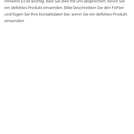
Hinweis! Es ist wichtig, dass Sie dies mit uns absprechen, bevor Sie
Makerspace - FabLab
Laserbearbeitung
Sweatshirt
Oracal 631
Graphtec
ein defektes Produkt einsenden. Bitte beschreiben Sie den Fehler
und fügen Sie Ihre Kontaktdaten bei, wenn Sie ein defektes Produkt
Leasing
Großformatdrucker
Hemden
Oracal 651
Ioline
einsenden.
Gut loslegen mit dem Startpacket
Direct-to-Film Drucker
T-Shirts
Oracal 751
ANA-GRAPH
Angebote
Solventdrucker
Jacken
Oracal 951
Foison
Anmelden
Sublimationsdrucker
Caps
Oracal 961
P-Cut
Stickmaschinen
Taschen
Oracal 970 Matt
Mimaki
3D-Drucker
Tüten
Oracal 970RA
Mutoh
Ausrüstung und Kleidung
Oracal 975
Summagraphic
Sport
Oracal 451
Redsail