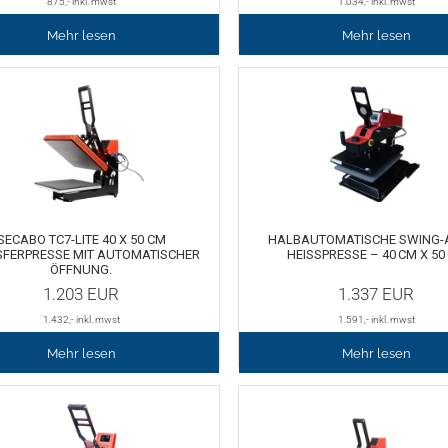
875
,- inkl. mwst
1.034
,- inkl. mwst
Mehr lesen
Mehr lesen
SECABO TC7-LITE 40 X 50 CM
HALBAUTOMATISCHE SWING-
FERPRESSE MIT AUTOMATISCHER
HEISSPRESSE – 40 CM X 50 
ÖFFNUNG.
1.203
EUR
1.337
EUR
1.432
,- inkl. mwst
1.591
,- inkl. mwst
Mehr lesen
Mehr lesen