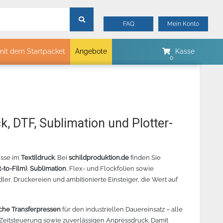
FAQ
Mein Konto
mit dem Startpacket
Angebote
Kasse
mtech
Merker
Myrtle Beach
B&C Collektion
k, DTF, Sublimation und Plotter-
Sols
Stormtech
isse im
Textildruck
. Bei
schildproduktion.de
James & Nicholson
finden Sie
-to-Film)
,
Sublimation
, Flex- und Flockfolien sowie
00
 REVOLUTION
JAGUAR V 132 SCHNEIDEPLOTTER
ORACAL 8510 METALLIC
CHEMICA
STANDA
dler, Druckereien und ambitionierte Einsteiger, die Wert auf
ELLGRÖN -
– BESTELLARTIKEL
GLASDEKORFOLIE –
– PINK 
LGRÖN - 342
BESTELLUNGSWARE
che Transferpressen
für den industriellen Dauereinsatz – alle
Zeitsteuerung sowie zuverlässigen Anpressdruck. Damit