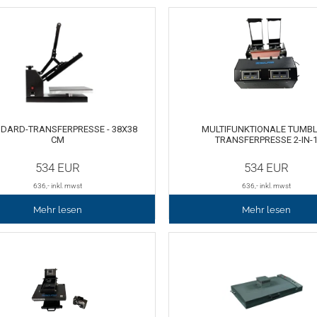
DARD-TRANSFERPRESSE - 38X38
MULTIFUNKTIONALE TUMBL
CM
TRANSFERPRESSE 2-IN-
534
EUR
534
EUR
636
,- inkl. mwst
636
,- inkl. mwst
Mehr lesen
Mehr lesen