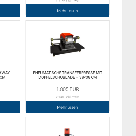
1.114
,- inkl. mwst
Mehr lesen
AWAY-
PNEUMATISCHE TRANSFERPRESSE MIT
CM
DOPPELSCHUBLADE – 38×38 CM
1.805
EUR
2.148
,- inkl. mwst
Mehr lesen