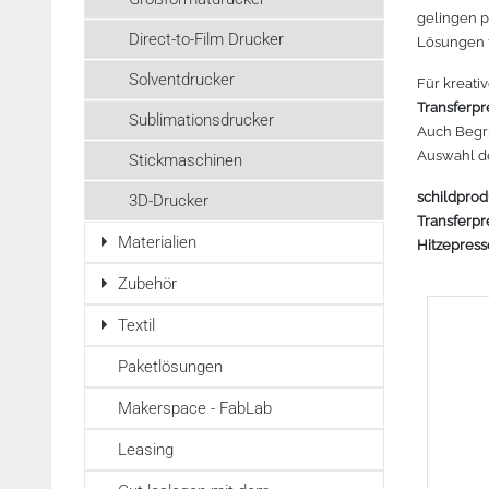
r lesen
Zubehör Schneideplotter
Mehr lesen
Mehr lesen
Mehr lesen
gelingen p
Meh
Direct-to-Film Drucker
Lösungen 
Tinte
3D Drucker Zubehör
Solventdrucker
Für kreati
Transferpr
Sublimationsdrucker
Marken
Auch Begri
Auswahl de
Stickmaschinen
schildprod
3D-Drucker
Transferpr
Materialien
Hitzepres
Zubehör
Textil
Paketlösungen
Makerspace - FabLab
Leasing