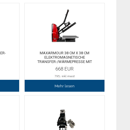
ER-
MAXARMOUR 38 CM X 38 CM
1
ELEKTROMAGNETISCHE
TRANSFER-/WÄRMEPRESSE MIT
ROLLPLATTE.
668
EUR
795
,- inkl. mwst
Mehr lesen