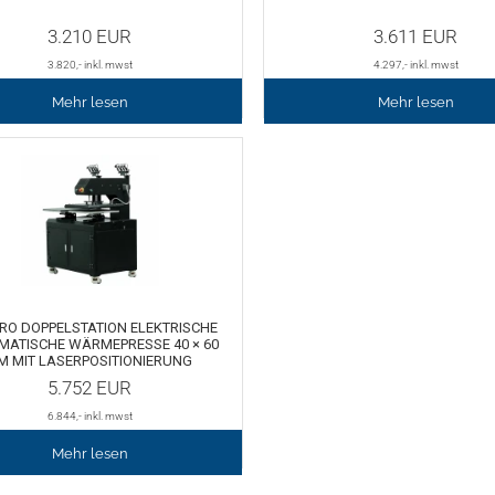
3.210
EUR
3.611
EUR
3.820
,- inkl. mwst
4.297
,- inkl. mwst
Mehr lesen
Mehr lesen
PRO DOPPELSTATION ELEKTRISCHE
MATISCHE WÄRMEPRESSE 40 × 60
M MIT LASERPOSITIONIERUNG
5.752
EUR
6.844
,- inkl. mwst
Mehr lesen