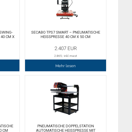
SWING-
SECABO TPS7 SMART – PNEUMATISCHE
0 CM X 5
HEISSPRESSE 40 CM X 50 CM
2.407
EUR
2.865
,- inkl. mwst
Mehr lesen
ATISCHE
PNEUMATISCHE DOPPELSTATION
0 CM
AUTOMATISCHE HEISSPRESSE MIT L