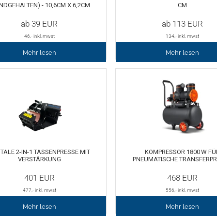
NDGEHALTEN) - 10,6CM X 6,2CM
CM
ab
39
EUR
ab
113
EUR
46
,- inkl. mwst
134
,- inkl. mwst
Mehr lesen
Mehr lesen
ITALE 2-IN-1 TASSENPRESSE MIT
KOMPRESSOR 1800 W FÜ
VERSTÄRKUNG
PNEUMATISCHE TRANSFERPR
401
EUR
468
EUR
477
,- inkl. mwst
556
,- inkl. mwst
Mehr lesen
Mehr lesen