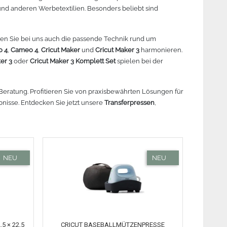
 und anderen Werbetextilien. Besonders beliebt sind
r lesen
Mehr lesen
Mehr lesen
Me
en Sie bei uns auch die passende Technik rund um
o 4
,
Cameo 4
,
Cricut Maker
und
Cricut Maker 3
harmonieren.
ker 3
oder
Cricut Maker 3 Komplett Set
spielen bei der
 Beratung. Profitieren Sie von praxisbewährten Lösungen für
nisse. Entdecken Sie jetzt unsere
Transferpressen
,
5 × 22,5
CRICUT BASEBALLMÜTZENPRESSE