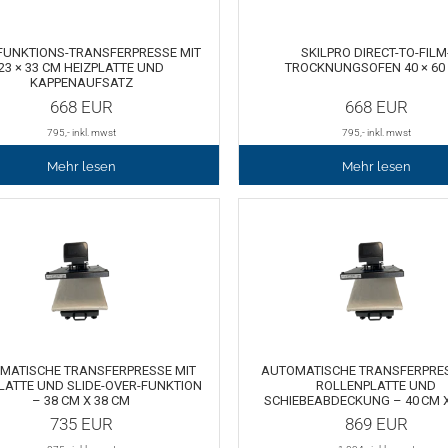
FUNKTIONS-TRANSFERPRESSE MIT
SKILPRO DIRECT-TO-FILM
23 × 33 CM HEIZPLATTE UND
TROCKNUNGSOFEN 40 × 60
KAPPENAUFSATZ
668
EUR
668
EUR
795
,- inkl. mwst
795
,- inkl. mwst
Mehr lesen
Mehr lesen
MATISCHE TRANSFERPRESSE MIT
AUTOMATISCHE TRANSFERPRES
LATTE UND SLIDE-OVER-FUNKTION
ROLLENPLATTE UND
– 38 CM X 38 CM
SCHIEBEABDECKUNG – 40 CM X
735
EUR
869
EUR