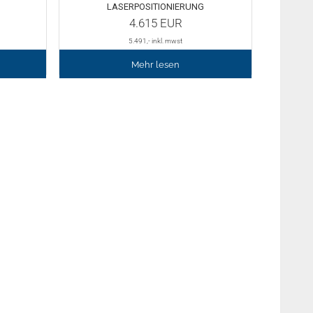
ASERPOSITIONIERUNG
4.615
EUR
5.491
,- inkl. mwst
Mehr lesen