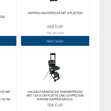
-
KAPPEN-HEISSPRESSE MIT 4 PLATTEN
 CM
668
EUR
795
,- inkl. mwst
Mehr lesen
SE MIT
HALBAUTOMATISCHE WÄRMEPRESSE
MIT 15X15 CM PLATTE UND DOPPELTEM
 50 CM
WÄRME-KAPPEN-MODUL
936
EUR