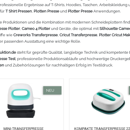
rofessionelle Ergebnisse auf T-Shirts, Hoodies, Taschen, Arbeitskleidung
r lesen
Mehr lesen
Mehr lesen
Mehr lesen
Mehr lesen
Meh
für
T Shirt Pressen
,
Plotten Presse
und
Plotter Presse
Anwendungen.
ve Produktionen und die Kombination mit modernen Schneideplottern find
esse Plotter
,
Cameo 4 Plotter
und Geräte, die optimal mit
Silhouette Came
ffe wie
Creworks Transferpresse
,
Cricut Transferpresse
,
Plotter Cricut Ma
r passenden Ausstattung eine wichtige Rolle.
uktion.de
steht für geprüfte Qualität, langlebige Technik und kompetente
esse Test
, professionelle Produktionsabläufe und hochwertige Druckergeb
sen
und Zubehörlösungen für nachhaltigen Erfolg im Textildruck.
MINI-TRANSFERPRESSE
KOMPAKTE TRANSFERPRESSE 22,