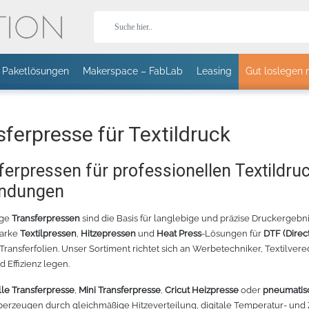
Paketlösungen
Makerspace – FabLab
Leasing
Gut loslegen 
Stor
sferpresse für Textildruck
ferpressen für professionellen Textildruc
ndungen
T-Shirts
Jacken
Caps
aguar
ige
Transferpressen
sind die Basis für langlebige und präzise Druckergebn
tarke
Textilpressen
,
Hitzepressen
und
Heat Press
-Lösungen für
DTF (Direct
HOLOGRAFLEX
T II 24 SCHNEIDEPLOTTER -
STÄNDER FÜR EXPERT II
CHEMICA HOLOGRAFLEX
CANON IMAGEPROGRAF TM-3
HOTMARK
 Transferfolien. Unser Sortiment richtet sich an Werbetechniker, Textilvere
EISS – 1402
70CM
24 UND PUMA IV
- BLAU WEISS - 1405
GROSSFORMATDRUCKER
PAST
PLOTTER MIT
PASTEL
d Effizienz legen.
ROLLENHALTER
Sport
Fleece
Bodywarmer
le Transferpresse
,
Mini Transferpresse
,
Cricut Heizpresse
oder
pneumatis
erzeugen durch gleichmäßige Hitzeverteilung, digitale Temperatur- und 