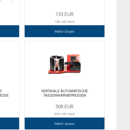
133
EUR
158
,- inkl. mwst
Mehr lesen
R
VERTIKALE AUTOMATISCHE
ESSE
TASSENWÄRMEPRESSEN
508
EUR
604
,- inkl. mwst
Mehr lesen