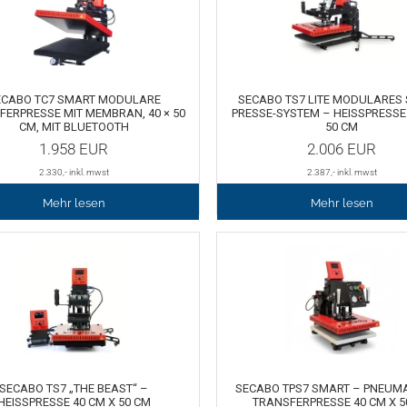
ECABO TC7 SMART MODULARE
SECABO TS7 LITE MODULARES 
FERPRESSE MIT MEMBRAN, 40 × 50
PRESSE-SYSTEM – HEISSPRESSE 4
CM, MIT BLUETOOTH
0 CM
1.958
EUR
2.006
EUR
2.330
,- inkl. mwst
2.387
,- inkl. mwst
Mehr lesen
Mehr lesen
SECABO TS7 „THE BEAST“ –
SECABO TPS7 SMART – PNEUM
HEISSPRESSE 40 CM X 50 CM
TRANSFERPRESSE 40 CM X 5