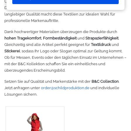
Unternehmen, Vereine und Promotionaktionen entwickelt wurden.
Makerspace - FabLab
Laserbearbeitung
Sweatshirt
Oracal 631
Graphtec
Die Kombination aus modernem Design, optimaler Passform und
langlebiger Qualität macht diese Textilien zur idealen Wahl für
Leasing
Großformatdrucker
Hemden
Oracal 651
Ioline
professionelle Markenauftritte.
Dank hochwertiger Materialien überzeugen die Produkte durch
Gut loslegen mit dem Startpacket
Direct-to-Film Drucker
T-Shirts
Oracal 751
ANA-GRAPH
hohen Tragekomfort
,
Formbeständigkeit
und
Strapazierfähigkeit
.
Gleichzeitig sind alle Artikel perfekt geeignet für
Textildruck
und
Angebote
Solventdrucker
Jacken
Oracal 951
Foison
Stickerei
, sodass Ihr Logo oder Slogan optimal zur Geltung kommt.
Ob für Messen, Events oder den täglichen Einsatz im Unternehmen –
Anmelden
Sublimationsdrucker
Caps
Oracal 961
P-Cut
mit der B&C Kollektion schaffen Sie ein einheitliches und
überzeugendes Erscheinungsbild.
Stickmaschinen
Taschen
Oracal 970 Matt
Mimaki
Setzen Sie auf Qualität und Markenstärke mit der
B&C Collection
.
Jetzt anfragen unter
order@schildproduktion.de
und individuelle
3D-Drucker
Tüten
Oracal 970RA
Mutoh
Lösungen sichern.
Ausrüstung und Kleidung
Oracal 975
Summagraphic
Sport
Oracal 451
Redsail