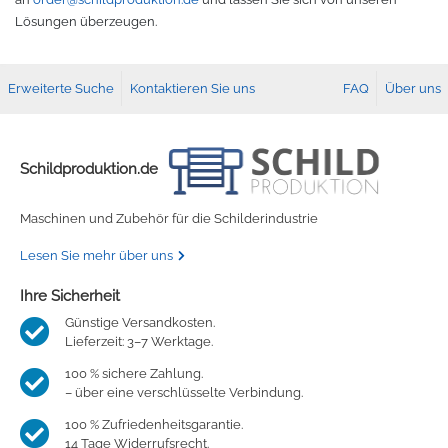
Lösungen überzeugen.
TPU
Verschiedenes 3D Drucker Zubehör
Erweiterte Suche
Kontaktieren Sie uns
FAQ
Über uns
Spezielle Filamente
3D-Drucker Bauplatte
Materialien für die Stickerei
Schildproduktion.de
Materialien für Laser
Maschinen und Zubehör für die Schilderindustrie
Finer
Lesen Sie mehr über uns
MDF
Ihre Sicherheit
Günstige Versandkosten.
Lieferzeit: 3–7 Werktage.
Acryl
100 % sichere Zahlung.
– über eine verschlüsselte Verbindung.
100 % Zufriedenheitsgarantie.
14 Tage Widerrufsrecht.