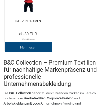
Fleece
Oracal 638
GCC - Expert/Puma/Jaguar
Spezialfolie
Bodywarmer
Brother
B&C ZEN / DAMEN
Laserzubehör
Marken
Übersicht
ab
30
EUR
36
,- inkl. mwst
Schneide-Software
Gedruckte Medien
Myrtle Beach
Mehr lesen
Ersatzteile
Oracal metallisierte Folien
B&C Collektion
B&C Collection – Premium Textilien
Oralite 5600E
Schneideplotter
Sols
für nachhaltige Markenpräsenz und
professionelle
Oralite 5700
Transferpressen
Stormtech
Unternehmensbekleidung
Oracal 6510
Schneidleisten
James & Nicholson
Die
B&C Collection
gehört zu den führenden Marken im Bereich
hochwertiger
Werbetextilien
,
Corporate Fashion
und
Schneidewerkzeuge und -matten
Oracal 7510
Arbeitskleidung mit Logo
. Unternehmen, Vereine und