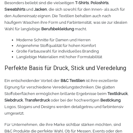
Besonders beliebt sind die vielseitigen
T-Shirts
,
Poloshirts
,
Sweatshirts
und
Jacken
, die sich sowohl für den Innen- als auch für
Tafelfolie
Trommeln
den Außeneinsatz eignen. Die Textilien behalten auch nach
häufigem Waschen ihre Form und Farbintensität, was sie zur idealen
Verschiedene Spezialfolien
Schaber
Wahl für langlebige
Berufsbekleidung
macht.
Moderne Schnitte für Damen und Herren
Textilfolie
Verschiedenes
Angenehme Stoffqualität für hohen Komfort
Große Farbauswahl für individuelles Branding
Langlebige Materialien mit hoher Formstabilität
Übersicht
Griffe
Perfekte Basis für Druck, Stick und Veredelung
Chemica Firstmark
Schnellspanner
Ein entscheidender Vorteil der
B&C Textilien
ist ihre exzellente
Eignung für verschiedene Veredelungstechniken. Die glatten
Taschen und Kisten
Chemica Hotmark
Stoffoberflächen ermöglichen brillante Ergebnisse beim
Textildruck
,
Siebdruck
,
Transferdruck
oder bei der hochwertigen
Bestickung
.
Chemica Holograflex
Ausstattung für Taschen
Logos, Slogans und Designs werden detailgetreu und farbintensiv
umgesetzt.
Chemica Upperflok
Werkzeugtasche
Für Unternehmen, die ihre Marke sichtbar stärken möchten, sind
B&C Produkte die perfekte Wahl. Ob für Messen, Events oder den