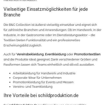
Rollenhalter
Chemica Quickflex
Vielseitige Einsatzmöglichkeiten für jede
Branche
Chemica Hotmark Revolution
infokarten
Die B&C Collection ist äußerst vielseitig einsetzbar und eignet sich
Chemica Bling-Bling
Rollenständer
für zahlreiche Branchen und Anwendungen. Ob im Handwerk, in der
Industrie, in der Gastronomie oder im Dienstleistungssektor – die
Chemica Allmark
Materialrollen
Textilien bieten Funktionalität und ein professionelles
Erscheinungsbild zugleich.
Zubehör für Transferpressen
Chemica Carbon
Auch für
Vereinsbekleidung
,
Eventkleidung
oder
Promotiontextilien
sind die Produkte ideal geeignet. Dank verschiedener Größen und
Sonnenschutzfolie für Autos
Teflonkissen
Passformen lassen sich Teams einheitlich und stilvoll ausstatten.
Arbeitskleidung für Handwerk und Industrie
Marathon
Teflonfolie und Klebeband
Corporate Wear für Unternehmen
Promotionkleidung für Events und Messen
Vereins- und Teamkleidung
Sonnenschutzfolie für Gebäude
Silikonmatten zum backen
Ihre Vorteile bei schildproduktion.de
Daylight
Verschiedenes