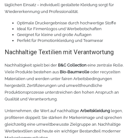
Chemica Galaxy
Handgelenktasche
täglichen Einsatz – individuell gestaltete Kleidung sorgt für
Wiedererkennung und Professionalität.
Chemica Sunmark
Werkzeugkasten
Optimale Druckergebnisse durch hochwertige Stoffe
Ideal für Firmenlogos und Werbebotschaften
Reinigung
Chemica Printbar
Geeignet für kleine und große Auflagen
Perfekt für Promotionkleidung und Teamwear
Chemica Reflex
Tücher
Nachhaltige Textilien mit Verantwortung
Chemica Darklite
Reinigungsset
Nachhaltigkeit spielt bei der
B&C Collection
eine zentrale Rolle.
Viele Produkte bestehen aus
Bio-Baumwolle
oder recycelten
Materialien und werden unter fairen Arbeitsbedingungen
Chemica Metallic
Glasschaber
hergestellt. Zertifizierungen und umweltfreundliche
Produktionsprozesse unterstreichen den hohen Anspruch an
Verpackungsmaschinen
Chemica Fashion
Qualität und Verantwortung.
Unternehmen, die Wert auf nachhaltige
Arbeitskleidung
legen,
Transferpapier
Klebeband
profitieren doppelt: Sie stärken ihr Markenimage und sprechen
gleichzeitig eine umweltbewusste Zielgruppe an. Nachhaltige
Transferfolie
Ausrüstung
Werbetextilien sind heute ein wichtiger Bestandteil moderner
Markenkommunikation.