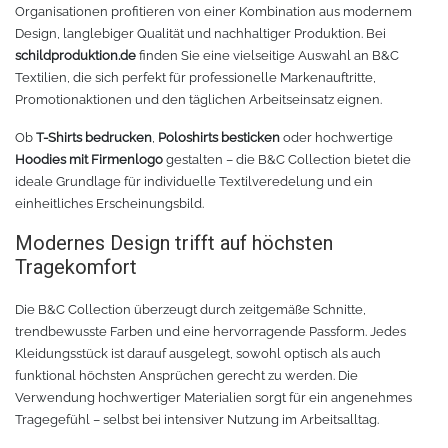
Organisationen profitieren von einer Kombination aus modernem
Design, langlebiger Qualität und nachhaltiger Produktion. Bei
Oracal 8300
Messer
schildproduktion.de
finden Sie eine vielseitige Auswahl an B&C
Textilien, die sich perfekt für professionelle Markenauftritte,
Oracal 8500
Messerklingen
Promotionaktionen und den täglichen Arbeitseinsatz eignen.
Oracal 8870
Pinzette
Ob
T-Shirts bedrucken
,
Poloshirts besticken
oder hochwertige
Hoodies mit Firmenlogo
gestalten – die B&C Collection bietet die
ideale Grundlage für individuelle Textilveredelung und ein
Oralux 9300
Schere
einheitliches Erscheinungsbild.
Modernes Design trifft auf höchsten
Oramask
Lineale
Tragekomfort
Oraguard Laminierfolie
Lineal Zubehör
Die B&C Collection überzeugt durch zeitgemäße Schnitte,
trendbewusste Farben und eine hervorragende Passform. Jedes
Glasdekorationsfolie
Schneidematten
Kleidungsstück ist darauf ausgelegt, sowohl optisch als auch
funktional höchsten Ansprüchen gerecht zu werden. Die
Schildwerkzeug
Magnetfolie
Verwendung hochwertiger Materialien sorgt für ein angenehmes
Tragegefühl – selbst bei intensiver Nutzung im Arbeitsalltag.
Antigraffiti-Folie
Montagewerkzeug