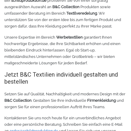
Bei
schildproduktion.de
profitieren Sie von einer sorgfältig
ausgewählten Auswahl an
B&C Collection
Produkten sowie
Zubehör Schneideplotter
Solar Silber
umfassender Beratung im Bereich
Textilveredelung
. Wir
unterstützen Sie von der ersten Idee bis zum fertigen Produkt und
Sunlight
Verschiedene
sorgen dafür, dass Ihre Kleidung perfekt zu Ihrer Marke passt.
Unsere Expertise im Bereich
Werbetextilien
garantiert Ihnen
Palisade
Zubehör für Brother-Schneideplotter
hochwertige Ergebnisse, die Ihre Sichtbarkeit erhöhen und einen
bleibenden Eindruck hinterlassen. Egal ob Start-up,
Farbkarte
Tinte
mittelständisches Unternehmen oder Großbetrieb – wir bieten
maßgeschneiderte Lösungen für jeden Bedarf.
Sublimationsmedien
Sublimationsfarbe
Jetzt B&C Textilien individuell gestalten und
bestellen
Filament für 3D-Druck
Solvent Tinte
Setzen Sie auf Qualität, Nachhaltigkeit und modernes Design mit der
PLA
Direct to Film Tinte
B&C Collection
. Gestalten Sie Ihre individuelle
Firmenkleidung
und
sorgen Sie für einen professionellen Auftritt Ihres Teams.
PETG
Direct-to-Film Folie und Kleber
Kontaktieren Sie uns noch heute für ein unverbindliches Angebot
oder eine persönliche Beratung. Schreiben Sie einfach eine E-Mail
3D Drucker Zubehör
ABS
an
order@schildproduktion.de
und lassen Sie sich von unseren