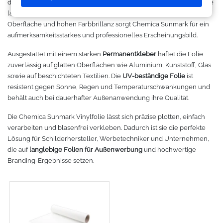
dekorative Beschriftungen, bei denen
Wetterbeständigkeit
und eine
Makerspace - FabLab
Laserbearbeitung
Sweatshirt
Oracal 631
Graphtec
lange Lebensdauer entscheidend sind. Dank ihrer glänzenden
Oberfläche und hohen Farbbrillanz sorgt Chemica Sunmark für ein
Leasing
Großformatdrucker
Hemden
Oracal 651
Ioline
aufmerksamkeitsstarkes und professionelles Erscheinungsbild.
Ausgestattet mit einem starken
Permanentkleber
haftet die Folie
Gut loslegen mit dem Startpacket
Direct-to-Film Drucker
T-Shirts
Oracal 751
ANA-GRAPH
zuverlässig auf glatten Oberflächen wie Aluminium, Kunststoff, Glas
sowie auf beschichteten Textilien. Die
UV-beständige Folie
ist
Angebote
Solventdrucker
Jacken
Oracal 951
Foison
resistent gegen Sonne, Regen und Temperaturschwankungen und
behält auch bei dauerhafter Außenanwendung ihre Qualität.
Anmelden
Sublimationsdrucker
Caps
Oracal 961
P-Cut
Die Chemica Sunmark Vinylfolie lässt sich präzise plotten, einfach
verarbeiten und blasenfrei verkleben. Dadurch ist sie die perfekte
Stickmaschinen
Taschen
Oracal 970 Matt
Mimaki
Lösung für Schilderhersteller, Werbetechniker und Unternehmen,
die auf
langlebige Folien für Außenwerbung
und hochwertige
3D-Drucker
Tüten
Oracal 970RA
Mutoh
Branding-Ergebnisse setzen.
Ausrüstung und Kleidung
Oracal 975
Summagraphic
Sport
Oracal 451
Redsail