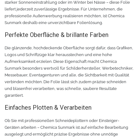
starker Sonneneinstrahlung oder im Winter bei Nässe – diese Folie
liefert jederzeit zuverlässige Ergebnisse. Für Unternehmen, die
Tafelfolie
Trommeln
professionelle Außenwerbung realisieren möchten, ist Chemica
Sunmark deshalb eine unverzichtbare Folienlösung.
Verschiedene Spezialfolien
Schaber
Perfekte Oberfläche & brillante Farben
Textilfolie
Verschiedenes
Die glänzende, hochdeckende Oberfläche sorgt dafür, dass Grafiken,
Logos und Schriftzüge klar herausstechen und eine hohe
Übersicht
Griffe
Aufmerksamkeit erzielen. Diese Eigenschaft macht Chemica
Sunmark besonders wertvoll für Schilderhersteller, Werbetechniker,
Messebauer, Eventagenturen und alle, die Sichtbarkeit mit Qualität
Chemica Firstmark
Schnellspanner
verbinden möchten. Die Folie lässt sich zudem präzise schneiden
und blasenfrei verarbeiten, was schnelle, saubere Resultate
Taschen und Kisten
Chemica Hotmark
garantiert.
Einfaches Plotten & Verarbeiten
Chemica Holograflex
Ausstattung für Taschen
Ob Sie mit professionellen Schneideplottern oder Einsteiger-
Chemica Upperflok
Werkzeugtasche
Geräten arbeiten – Chemica Sunmark ist auf einfache Bearbeitung
ausgelegt und ermöglicht präzise Ergebnisse ohne unnötige