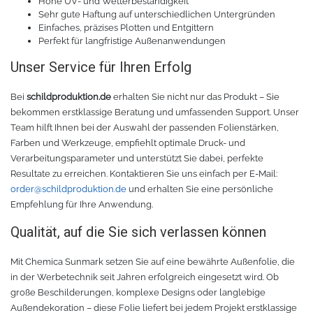
Hohe UV- und Wetterbeständigkeit
Sehr gute Haftung auf unterschiedlichen Untergründen
Zubehör Schneideplotter
Solar Silber
Einfaches, präzises Plotten und Entgittern
Perfekt für langfristige Außenanwendungen
Sunlight
Verschiedene
Unser Service für Ihren Erfolg
Palisade
Zubehör für Brother-Schneideplotter
Bei
schildproduktion.de
erhalten Sie nicht nur das Produkt – Sie
bekommen erstklassige Beratung und umfassenden Support. Unser
Farbkarte
Tinte
Team hilft Ihnen bei der Auswahl der passenden Folienstärken,
Farben und Werkzeuge, empfiehlt optimale Druck- und
Verarbeitungsparameter und unterstützt Sie dabei, perfekte
Sublimationsmedien
Sublimationsfarbe
Resultate zu erreichen. Kontaktieren Sie uns einfach per E-Mail:
order@schildproduktion.de
und erhalten Sie eine persönliche
Filament für 3D-Druck
Solvent Tinte
Empfehlung für Ihre Anwendung.
Qualität, auf die Sie sich verlassen können
PLA
Direct to Film Tinte
Mit Chemica Sunmark setzen Sie auf eine bewährte Außenfolie, die
PETG
Direct-to-Film Folie und Kleber
in der Werbetechnik seit Jahren erfolgreich eingesetzt wird. Ob
große Beschilderungen, komplexe Designs oder langlebige
3D Drucker Zubehör
ABS
Außendekoration – diese Folie liefert bei jedem Projekt erstklassige