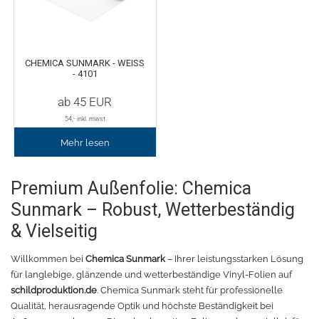
Fleece
Oracal 638
GCC - Expert/Puma/Jaguar
Spezialfolie
Bodywarmer
Brother
CHEMICA SUNMARK - WEISS -
4101
Laserzubehör
Marken
Übersicht
ab
45
EUR
54
,- inkl. mwst
Schneide-Software
Gedruckte Medien
Myrtle Beach
Mehr lesen
Ersatzteile
Oracal metallisierte Folien
B&C Collektion
Premium Außenfolie: Chemica
Oralite 5600E
Schneideplotter
Sols
Sunmark – Robust, Wetterbeständig
& Vielseitig
Oralite 5700
Transferpressen
Stormtech
Willkommen bei
Chemica Sunmark
– Ihrer leistungsstarken Lösung
Oracal 6510
Schneidleisten
James & Nicholson
für langlebige, glänzende und wetterbeständige Vinyl-Folien auf
schildproduktion.de
. Chemica Sunmark steht für professionelle
Qualität, herausragende Optik und höchste Beständigkeit bei
Schneidewerkzeuge und -matten
Oracal 7510