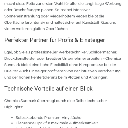
macht diese Folie zur ersten Wahl für alle, die langfristige Werbung
Rollenhalter
Chemica Quickflex
oder Beschriftungen planen. Selbst bei intensiver
Sonneneinstrahlung oder wiederholtem Regen bleibt die
Chemica Hotmark Revolution
infokarten
Oberfläche farbintensiv und haftet sicher auf Kunststoff, Glas und
vielen weiteren glatten Oberflächen.
Chemica Bling-Bling
Rollenständer
Perfekter Partner für Profis & Einsteiger
Chemica Allmark
Materialrollen
Egal, ob Sie als professioneller Werbetechniker, Schildermacher,
Druckdienstleister oder kreativer Unternehmer arbeiten – Chemica
Zubehör für Transferpressen
Chemica Carbon
Sunmark bietet eine hohe Flexibilität ohne Kompromisse bei der
Qualität. Auch Einsteiger profitieren von der intuitiven Verarbeitung
und der hohen Fehlertoleranz beim Plotten und Anbringen.
Sonnenschutzfolie für Autos
Teflonkissen
Technische Vorteile auf einen Blick
Marathon
Teflonfolie und Klebeband
Chemica Sunmark überzeugt durch eine Reihe technischer
Sonnenschutzfolie für Gebäude
Silikonmatten zum backen
Highlights:
Selbstklebende Premium-Vinylfläche
Daylight
Verschiedenes
Glänzende Optik für maximale Aufmerksamkeit