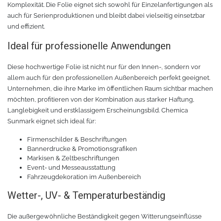
Chemica Galaxy
Handgelenktasche
Komplexität. Die Folie eignet sich sowohl für Einzelanfertigungen als
auch für Serienproduktionen und bleibt dabei vielseitig einsetzbar
und effizient.
Chemica Sunmark
Werkzeugkasten
Ideal für professionelle Anwendungen
Reinigung
Chemica Printbar
Diese hochwertige Folie ist nicht nur für den Innen-, sondern vor
allem auch für den professionellen Außenbereich perfekt geeignet.
Chemica Reflex
Tücher
Unternehmen, die ihre Marke im öffentlichen Raum sichtbar machen
möchten, profitieren von der Kombination aus starker Haftung,
Chemica Darklite
Reinigungsset
Langlebigkeit und erstklassigem Erscheinungsbild. Chemica
Sunmark eignet sich ideal für:
Chemica Metallic
Glasschaber
Firmenschilder & Beschriftungen
Bannerdrucke & Promotionsgrafiken
Verpackungsmaschinen
Chemica Fashion
Markisen & Zeltbeschriftungen
Event- und Messeausstattung
Fahrzeugdekoration im Außenbereich
Transferpapier
Klebeband
Wetter-, UV- & Temperaturbeständig
Transferfolie
Ausrüstung
Die außergewöhnliche Beständigkeit gegen Witterungseinflüsse