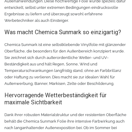
Außenanwendungen. Diese hochwertige Folie wurde speziell dafür
entwickelt, selbst unter extremen Bedingungen eindrucksvolle
Oracal 8300
Messer
Ergebnisse zu liefern und überzeugt sowohl erfahrene
Werbetechniker als auch Einsteiger.
Oracal 8500
Messerklingen
Was macht Chemica Sunmark so einzigartig?
Oracal 8870
Pinzette
Chemica Sunmark ist eine selbstklebende Vinylfolie mit glänzender
Oberfläche, die besonders für den Außenbereich konzipiert wurde.
Oralux 9300
Schere
Sie zeichnet sich durch außerordentliche Wetter- und UV-
Beständigkeit aus und hält Regen, Sonne, Wind und
Oramask
Lineale
Temperaturschwankungen langfristig stand, ohne an Farbbrillanz
oder Haftung zu verlieren. Dies macht sie zur idealen Wahl für
Außenwerbung, Banner, Markisen, Zelte oder Beschilderung.
Oraguard Laminierfolie
Lineal Zubehör
Hervorragende Wetterbeständigkeit für
Glasdekorationsfolie
Schneidematten
maximale Sichtbarkeit
Dank ihrer robusten Materialstruktur und der resistenten Oberfläche
Schildwerkzeug
Magnetfolie
behält die Chemica Sunmark Folie ihre intensive Farbwirkung auch
nach langanhaltender Außenexposition bei. Ob im Sommer bei
Antigraffiti-Folie
Montagewerkzeug