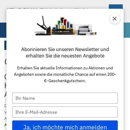
0
Textilfolie
Startseite
Abonnieren Sie unseren Newsletter und
erhalten Sie die neuesten Angebote
Chemica Sunmark Folie
Maschinen
Erhalten Sie aktuelle Informationen zu Aktionen und
Angeboten sowie die monatliche Chance auf einen 200-
Materialien
Schneideplotter
Chemica Sunmark – Wetterfeste
€-Geschenkgutschein.
Hochleistungsfolie für langlebige
Zubehör
Transferpressen
Standardfolie
Außenwerbung
Type
your
Textil
Laminierung
Plottermesser
Übersicht
Die
Chemica Sunmark Folie
ist eine hochwertige, selbstklebende
name
Type
Vinylfolie, die speziell für professionelle Anwendungen im
your
Außenbereich entwickelt wurde. Sie eignet sich ideal für
Paketlösungen
Schneidemaschinen
Poloshirts
Applikationsfolie
Roland
email
Außenbeschilderung
, Werbeschilder, Markisen, Zelte, Banner und
Ja, ich möchte mich anmelden