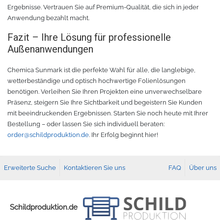
Ergebnisse. Vertrauen Sie auf Premium-Qualität, die sich in jeder
Anwendung bezahlt macht.
TPU
Verschiedenes 3D Drucker Zubehör
Fazit – Ihre Lösung für professionelle
Spezielle Filamente
3D-Drucker Bauplatte
Außenanwendungen
Materialien für die Stickerei
Chemica Sunmark ist die perfekte Wahl für alle, die langlebige,
wetterbeständige und optisch hochwertige Folienlösungen
benötigen. Verleihen Sie Ihren Projekten eine unverwechselbare
Materialien für Laser
Präsenz, steigern Sie Ihre Sichtbarkeit und begeistern Sie Kunden
mit beeindruckenden Ergebnissen. Starten Sie noch heute mit Ihrer
Finer
Bestellung – oder lassen Sie sich individuell beraten:
order@schildproduktion.de
. Ihr Erfolg beginnt hier!
MDF
Erweiterte Suche
Kontaktieren Sie uns
FAQ
Über uns
Acryl
Schildproduktion.de