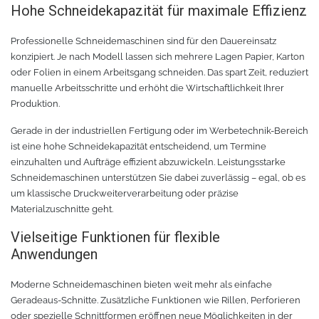
Hohe Schneidekapazität für maximale Effizienz
Rollenhalter
Chemica Quickflex
Professionelle Schneidemaschinen sind für den Dauereinsatz
Chemica Hotmark Revolution
infokarten
konzipiert. Je nach Modell lassen sich mehrere Lagen Papier, Karton
oder Folien in einem Arbeitsgang schneiden. Das spart Zeit, reduziert
Chemica Bling-Bling
Rollenständer
manuelle Arbeitsschritte und erhöht die Wirtschaftlichkeit Ihrer
Produktion.
Chemica Allmark
Materialrollen
Gerade in der industriellen Fertigung oder im Werbetechnik-Bereich
ist eine hohe Schneidekapazität entscheidend, um Termine
Zubehör für Transferpressen
Chemica Carbon
einzuhalten und Aufträge effizient abzuwickeln. Leistungsstarke
Schneidemaschinen unterstützen Sie dabei zuverlässig – egal, ob es
um klassische Druckweiterverarbeitung oder präzise
Sonnenschutzfolie für Autos
Teflonkissen
Materialzuschnitte geht.
Marathon
Teflonfolie und Klebeband
Vielseitige Funktionen für flexible
Anwendungen
Sonnenschutzfolie für Gebäude
Silikonmatten zum backen
Moderne Schneidemaschinen bieten weit mehr als einfache
Geradeaus-Schnitte. Zusätzliche Funktionen wie Rillen, Perforieren
Daylight
Verschiedenes
oder spezielle Schnittformen eröffnen neue Möglichkeiten in der