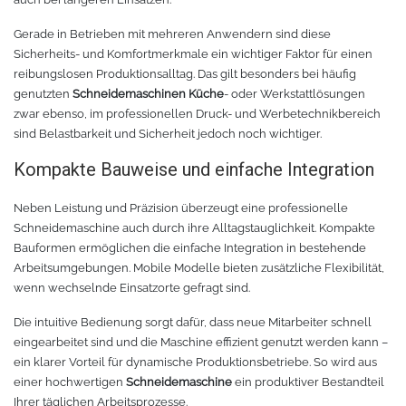
Gerade in Betrieben mit mehreren Anwendern sind diese
TPU
Verschiedenes 3D Drucker Zubehör
Sicherheits- und Komfortmerkmale ein wichtiger Faktor für einen
reibungslosen Produktionsalltag. Das gilt besonders bei häufig
Spezielle Filamente
3D-Drucker Bauplatte
genutzten
Schneidemaschinen Küche
- oder Werkstattlösungen
zwar ebenso, im professionellen Druck- und Werbetechnikbereich
Materialien für die Stickerei
sind Belastbarkeit und Sicherheit jedoch noch wichtiger.
Kompakte Bauweise und einfache Integration
Materialien für Laser
Neben Leistung und Präzision überzeugt eine professionelle
Finer
Schneidemaschine auch durch ihre Alltagstauglichkeit. Kompakte
Bauformen ermöglichen die einfache Integration in bestehende
MDF
Arbeitsumgebungen. Mobile Modelle bieten zusätzliche Flexibilität,
wenn wechselnde Einsatzorte gefragt sind.
Acryl
Die intuitive Bedienung sorgt dafür, dass neue Mitarbeiter schnell
eingearbeitet sind und die Maschine effizient genutzt werden kann –
ein klarer Vorteil für dynamische Produktionsbetriebe. So wird aus
einer hochwertigen
Schneidemaschine
ein produktiver Bestandteil
Ihrer täglichen Arbeitsprozesse.