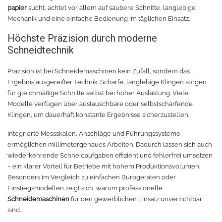
Chemica Galaxy
Handgelenktasche
papier
sucht, achtet vor allem auf saubere Schnitte, langlebige
Mechanik und eine einfache Bedienung im täglichen Einsatz.
Chemica Sunmark
Werkzeugkasten
Höchste Präzision durch moderne
Schneidtechnik
Reinigung
Chemica Printbar
Präzision ist bei Schneidemaschinen kein Zufall, sondern das
Chemica Reflex
Tücher
Ergebnis ausgereifter Technik. Scharfe, langlebige Klingen sorgen
für gleichmäßige Schnitte selbst bei hoher Auslastung. Viele
Modelle verfügen über austauschbare oder selbstschärfende
Chemica Darklite
Reinigungsset
Klingen, um dauerhaft konstante Ergebnisse sicherzustellen.
Chemica Metallic
Glasschaber
Integrierte Messskalen, Anschläge und Führungssysteme
ermöglichen millimetergenaues Arbeiten. Dadurch lassen sich auch
Verpackungsmaschinen
Chemica Fashion
wiederkehrende Schneidaufgaben effizient und fehlerfrei umsetzen
– ein klarer Vorteil für Betriebe mit hohem Produktionsvolumen.
Besonders im Vergleich zu einfachen Bürogeräten oder
Transferpapier
Klebeband
Einstiegsmodellen zeigt sich, warum professionelle
Schneidemaschinen
für den gewerblichen Einsatz unverzichtbar
Transferfolie
Ausrüstung
sind.