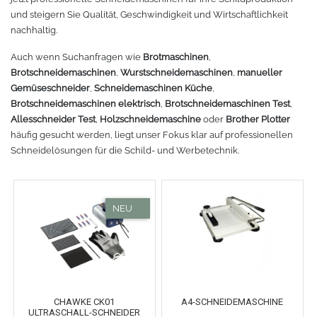
und steigern Sie Qualität, Geschwindigkeit und Wirtschaftlichkeit
Fleece
Oracal 638
GCC - Expert/Puma/Jaguar
nachhaltig.
Spezialfolie
Bodywarmer
Brother
Auch wenn Suchanfragen wie
Brotmaschinen
,
Brotschneidemaschinen
,
Wurstschneidemaschinen
,
manueller
Gemüseschneider
,
Schneidemaschinen Küche
,
Laserzubehör
Marken
Übersicht
Brotschneidemaschinen elektrisch
,
Brotschneidemaschinen Test
,
Allesschneider Test
,
Holzschneidemaschine
oder
Brother Plotter
Schneide-Software
Gedruckte Medien
Myrtle Beach
häufig gesucht werden, liegt unser Fokus klar auf professionellen
Schneidelösungen für die Schild- und Werbetechnik.
Ersatzteile
Oracal metallisierte Folien
B&C Collektion
Oralite 5600E
Schneideplotter
Sols
Oralite 5700
Transferpressen
Stormtech
Oracal 6510
Schneidleisten
James & Nicholson
CHAWKE CK01
A4-SCHNEIDEMASCHINE
Schneidewerkzeuge und -matten
Oracal 7510
ULTRASCHALL-SCHNEIDER