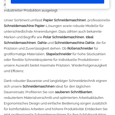
Makerspace - FabLab
Laserbearbeitung
Sweatshirt
Oracal 631
Graphtec
Anforderungen von Werbetechnik, Schilderherstellung und
industrieller Produktion ausgelegt.
Leasing
Großformatdrucker
Hemden
Oracal 651
Ioline
Unser Sortiment umfasst
Papier Schneidemaschinen
, professionelle
Schneidemaschine Papier
-Lösungen sowie robuste Modelle für
Gut loslegen mit dem Startpacket
Direct-to-Film Drucker
T-Shirts
Oracal 751
ANA-GRAPH
unterschiedlichste Anwendungen. Dazu zählen auch bekannte
Marken und Begriffe wie
Polar Schneidemaschinen
,
Ideal
Angebote
Solventdrucker
Jacken
Oracal 951
Foison
Schneidemaschinen
,
Dahle
und
Schneidemaschine Dahle
, die für
Präzision und Zuverlässigkeit stehen. Ob
Rollenschneider
für
großformatige Materialien,
Stapelschneider
für hohe Stückzahlen
Anmelden
Sublimationsdrucker
Caps
Oracal 961
P-Cut
oder flexible Schneidesysteme für individuelle Produktionen –
unsere Auswahl bietet maximale Präzision, Wiederholgenauigkeit
Stickmaschinen
Taschen
Oracal 970 Matt
Mimaki
und Effizienz.
Dank robuster Bauweise und langlebiger Schneidetechnik eignen
3D-Drucker
Tüten
Oracal 970RA
Mutoh
sich unsere
Schneidemaschinen
ideal für den täglichen
Dauereinsatz. Profitieren Sie von
sauberen Schnittkanten
,
Ausrüstung und Kleidung
Oracal 975
Summagraphic
reduziertem Materialverschnitt und optimierten Arbeitsabläufen.
Ergonomisches Design und einfache Bedienung sorgen zusätzlich
Sport
Oracal 451
Redsail
für komfortables Arbeiten und höhere Produktivität. Entdecken Sie
jetzt professionelle Schneidemaschinen für Ihre Schildproduktion