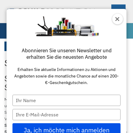
0
Maschinen
Startseite
Abonnieren Sie unseren Newsletter und
erhalten Sie die neuesten Angebote
Schneidemaschinen
Maschinen
Erhalten Sie aktuelle Informationen zu Aktionen und
Angeboten sowie die monatliche Chance auf einen 200-
Materialien
Schneideplotter
Schneidemaschinen für präzise
€-Geschenkgutschein.
Schildproduktion
Zubehör
Transferpressen
Standardfolie
Type
Moderne
Schneidemaschinen
sind das Herzstück einer effizienten
your
und hochwertigen Schildproduktion. Bei
schildproduktion.de
finden
Textil
Laminierung
Plottermesser
Übersicht
name
Type
Sie leistungsstarke Lösungen für präzise Schnitte in Materialien wie
your
Vinyl, Folien, Kunststoff, Papier, Karton und Verbundwerkstoffen. Ob
Paketlösungen
Schneidemaschinen
Poloshirts
Applikationsfolie
Roland
email
Schneidemaschine
,
Papierschneidemaschine
oder
Ja, ich möchte mich anmelden
Schneidemaschine für Papier
– unsere Systeme sind speziell auf die