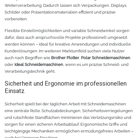
Weiterverarbeitung. Dadurch lassen sich Verpackungen, Displays,
Zubehör Schneideplotter
Solar Silber
Schilder oder Präsentationsmaterialien effizient und präzise
vorbereiten.
Sunlight
Verschiedene
Flexible Einstellmöglichkeiten und variable Schneidwinkel sorgen
dafür, dass auch anspruchsvolle Projekte professionell umgesetzt
Palisade
Zubehör für Brother-Schneideplotter
werden können – ideal für kreative Anwendungen und individuelle
Kundenlösungen. Im weiteren Marktumfeld suchen viele Nutzer
Farbkarte
Tinte
auch nach Begriffen wie
Brother Plotter
,
Polar Schneidemaschinen
oder
Ideal Schneidemaschinen
, wenn es um präzise Schneid- und
Verarbeitungstechnik geht.
Sublimationsmedien
Sublimationsfarbe
Sicherheit und Ergonomie im professionellen
Filament für 3D-Druck
Solvent Tinte
Einsatz
PLA
Direct to Film Tinte
Sicherheit spielt bei der täglichen Arbeit mit Schneidemaschinen
eine zentrale Rolle. Schutzabdeckungen, Sicherheitsverriegelungen
und rutschfeste Standflächen minimieren das Verletzungsrisiko und
PETG
Direct-to-Film Folie und Kleber
sorgen für einen sicheren Arbeitsablauf. Ergonomische Griffe und
leichtgängige Mechaniken ermöglichen ermüdungsfreies Arbeiten –
3D Drucker Zubehör
ABS
auch bei längeren Einsätzen.