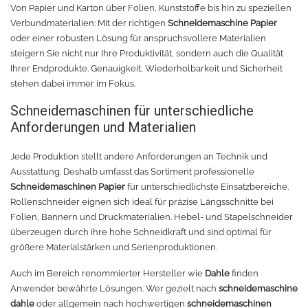
Von Papier und Karton über Folien, Kunststoffe bis hin zu speziellen
Verbundmaterialien: Mit der richtigen
Schneidemaschine Papier
Tafelfolie
Trommeln
oder einer robusten Lösung für anspruchsvollere Materialien
steigern Sie nicht nur Ihre Produktivität, sondern auch die Qualität
Verschiedene Spezialfolien
Schaber
Ihrer Endprodukte. Genauigkeit, Wiederholbarkeit und Sicherheit
stehen dabei immer im Fokus.
Textilfolie
Verschiedenes
Schneidemaschinen für unterschiedliche
Anforderungen und Materialien
Übersicht
Griffe
Jede Produktion stellt andere Anforderungen an Technik und
Ausstattung. Deshalb umfasst das Sortiment professionelle
Chemica Firstmark
Schnellspanner
Schneidemaschinen Papier
für unterschiedlichste Einsatzbereiche.
Rollenschneider eignen sich ideal für präzise Längsschnitte bei
Taschen und Kisten
Chemica Hotmark
Folien, Bannern und Druckmaterialien. Hebel- und Stapelschneider
überzeugen durch ihre hohe Schneidkraft und sind optimal für
Chemica Holograflex
Ausstattung für Taschen
größere Materialstärken und Serienproduktionen.
Auch im Bereich renommierter Hersteller wie
Dahle
finden
Chemica Upperflok
Werkzeugtasche
Anwender bewährte Lösungen. Wer gezielt nach
schneidemaschine
dahle
oder allgemein nach hochwertigen
schneidemaschinen