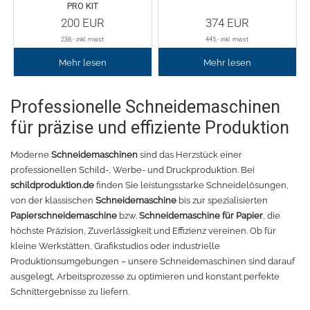
PRO KIT
200
EUR
374
EUR
Oracal 8300
Messer
238
,- inkl. mwst
445
,- inkl. mwst
Oracal 8500
Messerklingen
Mehr lesen
Mehr lesen
Oracal 8870
Pinzette
Professionelle Schneidemaschinen
für präzise und effiziente Produktion
Oralux 9300
Schere
Moderne
Schneidemaschinen
sind das Herzstück einer
Oramask
Lineale
professionellen Schild-, Werbe- und Druckproduktion. Bei
schildproduktion.de
finden Sie leistungsstarke Schneidelösungen,
von der klassischen
Schneidemaschine
bis zur spezialisierten
Oraguard Laminierfolie
Lineal Zubehör
Papierschneidemaschine
bzw.
Schneidemaschine für Papier
, die
höchste Präzision, Zuverlässigkeit und Effizienz vereinen. Ob für
Glasdekorationsfolie
Schneidematten
kleine Werkstätten, Grafikstudios oder industrielle
Produktionsumgebungen – unsere Schneidemaschinen sind darauf
Schildwerkzeug
Magnetfolie
ausgelegt, Arbeitsprozesse zu optimieren und konstant perfekte
Schnittergebnisse zu liefern.
Antigraffiti-Folie
Montagewerkzeug