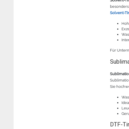
Solvent-Ti
besonders 
Solvent-Ti
Hohe
Exze
Was
Inte
Für Untern
Sublima
Sublimatio
Sublimatio
Sie hochw
Was
Idea
Leu
Ger
DTF-Tin