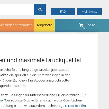
FAQ
Mein Konto
mit dem Startpacket
Angebote
Kasse
mtech
Merker
Myrtle Beach
B&C Collektion
ben und maximale Druckqualität
Sols
hen scharfe und langlebige Druckergebnisse. Bei
Stormtech
rucker
, die speziell auf die Anforderungen in der
James & Nicholson
00
 REVOLUTION
JAGUAR V 132 SCHNEIDEPLOTTER
ORACAL 8510 METALLIC
CHEMICA
STANDA
 für den täglichen Einsatz oder anspruchsvolle
ELLGRÖN -
– BESTELLARTIKEL
GLASDEKORFOLIE –
– PINK 
ugende Resultate.
LGRÖN - 342
BESTELLUNGSWARE
isierte Lösungen für unterschiedliche Druckverfahren. Für
be
. Wer robuste Drucke für anspruchsvolle Oberflächen
eredelung bieten wir außerdem hochwertige
Direct-to-Film
r lesen
Mehr lesen
Mehr lesen
Me