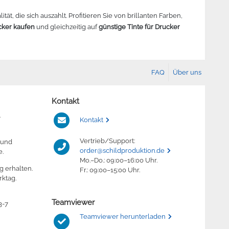
ität, die sich auszahlt. Profitieren Sie von brillanten Farben,
ucker kaufen
und gleichzeitig auf
günstige Tinte für Drucker
FAQ
Über uns
Kontakt
.
Kontakt
Vertrieb/Support:
 und
order@schildproduktion.de
e.
Mo.–Do.: 09:00–16:00 Uhr.
g erhalten.
Fr.: 09:00–15:00 Uhr.
ktag.
Teamviewer
3-7
Teamviewer herunterladen