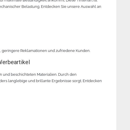
f maximale Beständigkeit ankommt. Diese Tintenart ist
chanischer Belastung. Entdecken Sie unsere Auswahl an
, geringere Reklamationen und zufriedene Kunden.
Werbeartikel
en und beschichteten Materialien. Durch den
nders langlebige und brillante Ergebnisse sorgt. Entdecken