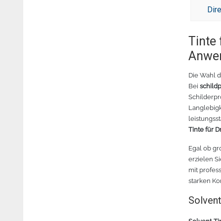
Dire
Tinte
Anwe
Die Wahl d
Bei
schild
Schilderpr
Langlebigk
leistungss
Tinte für 
Egal ob gr
erzielen S
mit profes
starken Kom
Solvent