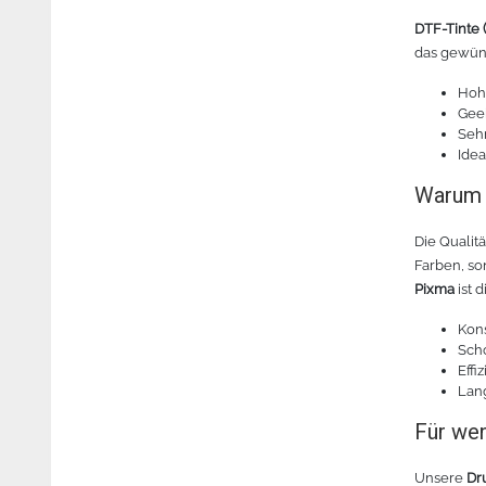
DTF-Tinte (
das gewüns
Hohe
Geei
Seh
Idea
Warum h
Die Qualit
Farben, s
Pixma
ist 
Kon
Sch
Effi
Lan
Für wen
Unsere
Dr