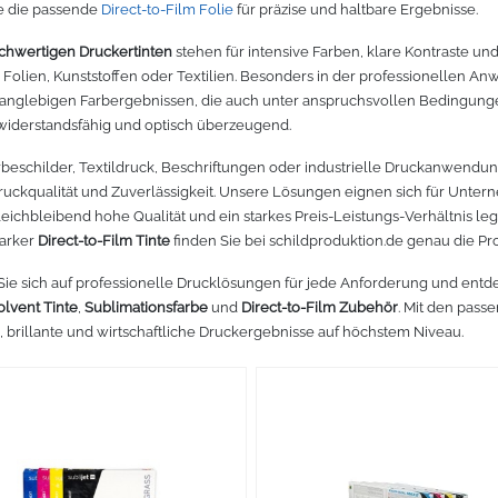
 die passende
Direct-to-Film Folie
für präzise und haltbare Ergebnisse.
chwertigen Druckertinten
stehen für intensive Farben, klare Kontraste u
, Folien, Kunststoffen oder Textilien. Besonders in der professionellen A
anglebigen Farbergebnissen, die auch unter anspruchsvollen Bedingungen 
, widerstandsfähig und optisch überzeugend.
beschilder, Textildruck, Beschriftungen oder industrielle Druckanwendu
 Druckqualität und Zuverlässigkeit. Unsere Lösungen eignen sich für Unt
leichbleibend hohe Qualität und ein starkes Preis-Leistungs-Verhältnis leg
tarker
Direct-to-Film Tinte
finden Sie bei schildproduktion.de genau die Pro
Sie sich auf professionelle Drucklösungen für jede Anforderung und entd
olvent Tinte
,
Sublimationsfarbe
und
Direct-to-Film Zubehör
. Mit den pass
, brillante und wirtschaftliche Druckergebnisse auf höchstem Niveau.