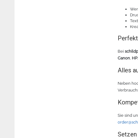
Wer
Dru
Tex
Krea
Perfek
Bei
schild
Canon
,
HP
Alles a
Neben hoc
Verbrauchs
Kompet
Sie sind u
order@sch
Setzen 