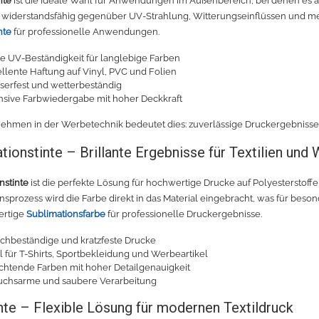
nte
ist die ideale Wahl für Anwendungen im Außenbereich, bei denen es au
widerstandsfähig gegenüber UV-Strahlung, Witterungseinflüssen und me
nte
für professionelle Anwendungen.
 UV-Beständigkeit für langlebige Farben
llente Haftung auf Vinyl, PVC und Folien
serfest und wetterbeständig
nsive Farbwiedergabe mit hoher Deckkraft
ehmen in der Werbetechnik bedeutet dies: zuverlässige Druckergebnisse
tionstinte – Brillante Ergebnisse für Textilien und 
nstinte
ist die perfekte Lösung für hochwertige Drucke auf Polyesterstoff
nsprozess wird die Farbe direkt in das Material eingebracht, was für beso
ertige
Sublimationsfarbe
für professionelle Druckergebnisse.
chbeständige und kratzfeste Drucke
l für T-Shirts, Sportbekleidung und Werbeartikel
chtende Farben mit hoher Detailgenauigkeit
uchsarme und saubere Verarbeitung
te – Flexible Lösung für modernen Textildruck