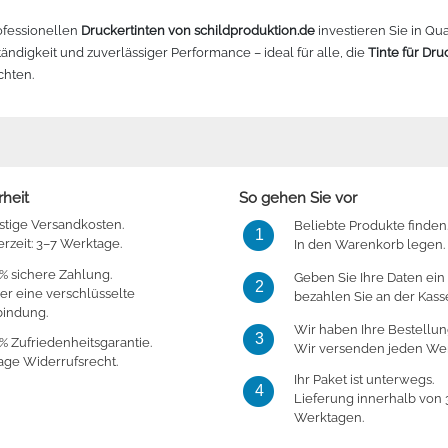
ofessionellen
Druckertinten von schildproduktion.de
investieren Sie in Qual
ändigkeit und zuverlässiger Performance – ideal für alle, die
Tinte für Dr
chten.
rheit
So gehen Sie vor
stige Versandkosten.
Beliebte Produkte finden
1
erzeit: 3–7 Werktage.
In den Warenkorb legen.
% sichere Zahlung.
Geben Sie Ihre Daten ein
2
er eine verschlüsselte
bezahlen Sie an der Kass
bindung.
Wir haben Ihre Bestellun
3
% Zufriedenheitsgarantie.
Wir versenden jeden Wer
age Widerrufsrecht.
Ihr Paket ist unterwegs.
4
Lieferung innerhalb von 
Werktagen.