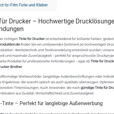
ct-to-Film Folie und Kleber
 für Drucker – Hochwertige Drucklösunge
ndungen
er richtigen
Tinte für Drucker
ist entscheidend für brillante Farben, gesto
produktion.de
finden Sie ein umfassendes Sortiment an hochwertigen Drucker
oduktion, Werbetechnik und Textilveredelung entwickelt wurden. Unsere
eit und maximale Zuverlässigkeit – perfekt für anspruchsvolle Druckproj
tarke Produkte für professionelle Anforderungen – egal ob
Tinte für Druc
Drucker Brother
.
oßformatige Werbeschilder, langlebige Außenbeschriftungen oder individ
ie Ergebnisse, die sowohl optisch als auch qualitativ überzeugen. Optimier
sionellen Tintenlösungen. Auch Anwender, die nach
günstige Tinte für Dr
bination aus Qualität, Wirtschaftlichkeit und Zuverlässigkeit.
-Tinte – Perfekt für langlebige Außenwerbung