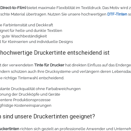
Direct-to-Film)
bietet maximale Flexibilität im Textildruck. Das Motiv wird
chte Material übertragen. Nutzen Sie unsere hochwertigen
DTF-Tinten
s
 Farbintensität und Deckkraft
gnet für helle und dunkle Textilien
r gute Waschbeständigkeit
l für Kleinserien und individuelle Designs
ochwertige Druckertinte entscheidend ist
ät der verwendeten
Tinte für Drucker
hat direkten Einfluss auf das Enderg
ondern schützen auch Ihre Drucksysteme und verlängern deren Lebensda
die richtige Tintenwahl entscheidend.
stante Druckqualität ohne Farbabweichungen
onung der Druckköpfe und Geräte
zientere Produktionsprozesse
gfristige Kosteneinsparungen
 sind unsere Druckertinten geeignet?
uckertinten
richten sich gezielt an professionelle Anwender und Unterne