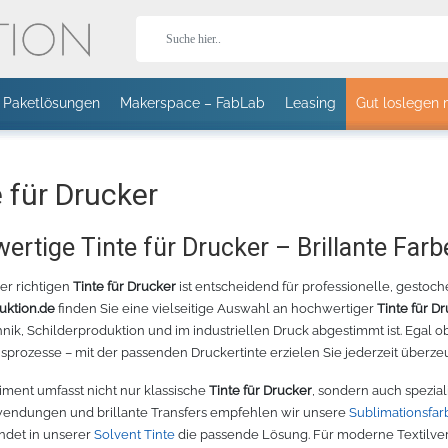
Paketlösungen
Makerspace – FabLab
Leasing
Gut loslegen 
Stor
 für Drucker
d
ertige Tinte für Drucker – Brillante Far
T-Shirts
Jacken
Caps
er richtigen
Tinte für Drucker
ist entscheidend für professionelle, gestoc
uktion.de
finden Sie eine vielseitige Auswahl an hochwertiger
Tinte für D
aguar
HOLOGRAFLEX
T II 24 SCHNEIDEPLOTTER -
STÄNDER FÜR EXPERT II
CHEMICA HOLOGRAFLEX
CANON IMAGEPROGRAF TM-3
HOTMARK
ik, Schilderproduktion und im industriellen Druck abgestimmt ist. Egal ob
EISS – 1402
70CM
24 UND PUMA IV
- BLAU WEISS - 1405
GROSSFORMATDRUCKER
PAST
sprozesse – mit der passenden Druckertinte erzielen Sie jederzeit überze
PLOTTER MIT
PASTEL
ROLLENHALTER
iment umfasst nicht nur klassische
Tinte für Drucker
, sondern auch spezial
wendungen und brillante Transfers empfehlen wir unsere
Sublimationsfar
Sport
Fleece
Bodywarmer
indet in unserer
Solvent Tinte
die passende Lösung. Für moderne Textilv
r lesen
Mehr lesen
Mehr lesen
Mehr lesen
Mehr lesen
Meh