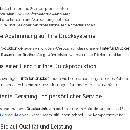
betechniker und Schilderproduzenten
ckereien und Großformatdruck-Anbieter
tildruckereien und Veredelungsbetriebe
tive und Designer mit professionellen Anforderungen
te Abstimmung auf Ihre Drucksysteme
produktion.de
legen wir großen Wert darauf, dass unsere
Tinte für Drucker
,
Epson
oder
Brother
. So gewährleisten wir maximale Effizienz und konstan
us einer Hand für Ihre Druckproduktion
hwertiger
Tinte für Drucker
finden Sie bei uns auch ergänzendes Zubehör,
materialien bis hin zu Speziallösungen für moderne Druckverfahren.
ente Beratung und persönlicher Service
nsicher, welche
Druckertinte
am besten zu Ihren Anforderungen passt? Kont
ildproduktion.de
. Unser Team hilft Ihnen schnell und kompetent weiter.
Sie auf Qualität und Leistung