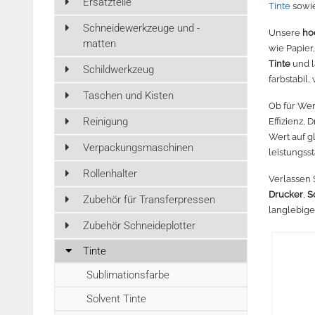
Ersatzteile
Tinte
sowie
Zubehör Schneideplotter
Schneidewerkzeuge und -
Tinte
Unsere
ho
matten
3D Drucker Zubehör
wie Papier
Tinte
und l
Schildwerkzeug
farbstabil
Marken
Taschen und Kisten
Ob für Wer
Reinigung
Effizienz,
Wert auf g
Verpackungsmaschinen
leistungss
Rollenhalter
Verlassen 
Drucker
,
S
Zubehör für Transferpressen
langlebige
Zubehör Schneideplotter
Tinte
Sublimationsfarbe
Solvent Tinte