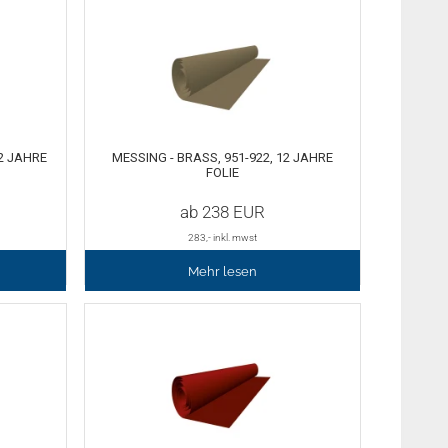
12 JAHRE
MESSING - BRASS, 951-922, 12 JAHRE
FOLIE
ab
238
EUR
283
,- inkl. mwst
Mehr lesen