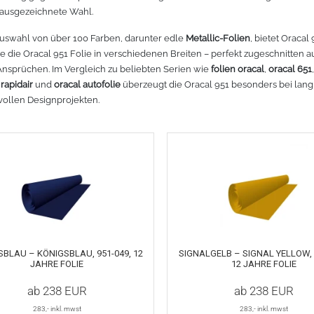
 ausgezeichnete Wahl.
r lesen
Mehr lesen
Mehr lesen
Mehr lesen
Mehr lesen
Meh
Auswahl von über 100 Farben, darunter edle
Metallic-Folien
, bietet Oracal
ie die Oracal 951 Folie in verschiedenen Breiten – perfekt zugeschnitten 
nsprüchen. Im Vergleich zu beliebten Serien wie
folien oracal
,
oracal 651
rapidair
und
oracal autofolie
überzeugt die Oracal 951 besonders bei lang
ollen Designprojekten.
BLAU – KÖNIGSBLAU, 951-049, 12
SIGNALGELB – SIGNAL YELLOW, 
JAHRE FOLIE
12 JAHRE FOLIE
ab
238
EUR
ab
238
EUR
283
,- inkl. mwst
283
,- inkl. mwst