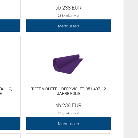
ab
238
EUR
283
,- inkl. mwst
Mehr lesen
ALLIC,
TIEFE VIOLETT – DEEP VIOLET, 951-407, 12
E
JAHRE FOLIE
ab
238
EUR
283
,- inkl. mwst
Mehr lesen