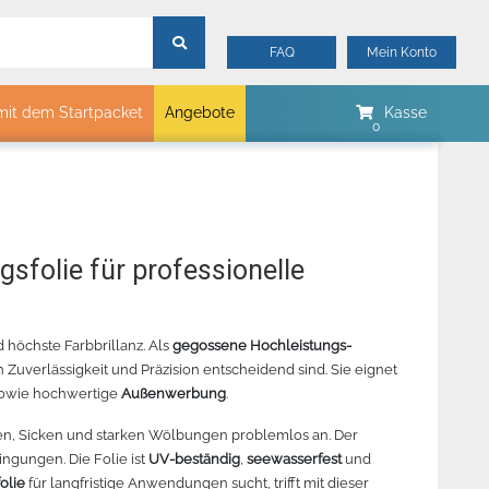
FAQ
Mein Konto
mit dem Startpacket
Angebote
Kasse
mtech
Merker
Myrtle Beach
B&C Collektion
folie für professionelle
Sols
Stormtech
 höchste Farbbrillanz. Als
gegossene Hochleistungs-
James & Nicholson
Zuverlässigkeit und Präzision entscheidend sind. Sie eignet
00
 REVOLUTION
JAGUAR V 132 SCHNEIDEPLOTTER
ORACAL 8510 METALLIC
CHEMICA
STANDA
ELLGRÖN -
owie hochwertige
Außenwerbung
– BESTELLARTIKEL
GLASDEKORFOLIE –
.
– PINK 
LGRÖN - 342
BESTELLUNGSWARE
nden, Sicken und starken Wölbungen problemlos an. Der
ngungen. Die Folie ist
UV-beständig
,
seewasserfest
und
folie
für langfristige Anwendungen sucht, trifft mit dieser