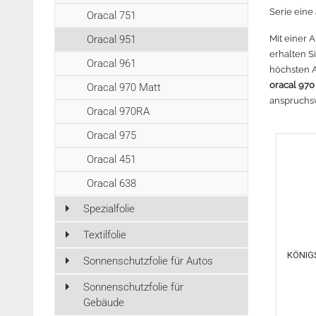
r lesen
Zubehör Schneideplotter
Mehr lesen
Mehr lesen
Mehr lesen
Serie eine
Meh
Oracal 751
Tinte
Oracal 951
Mit einer 
3D Drucker Zubehör
erhalten S
Oracal 961
höchsten A
Marken
oracal 970 
Oracal 970 Matt
anspruchsv
Oracal 970RA
Oracal 975
Oracal 451
Oracal 638
Spezialfolie
Textilfolie
KÖNIGS
Sonnenschutzfolie für Autos
Sonnenschutzfolie für
Gebäude