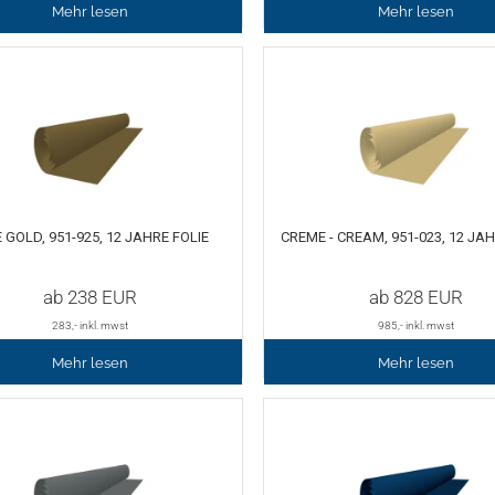
Mehr lesen
Mehr lesen
 GOLD, 951-925, 12 JAHRE FOLIE
CREME - CREAM, 951-023, 12 JAH
ab
238
EUR
ab
828
EUR
283
,- inkl. mwst
985
,- inkl. mwst
Mehr lesen
Mehr lesen