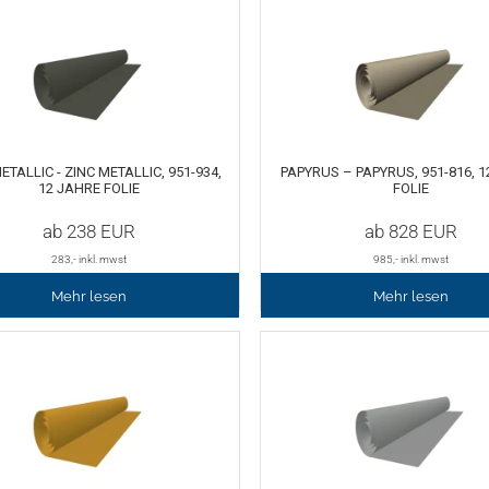
ETALLIC - ZINC METALLIC, 951-934,
PAPYRUS – PAPYRUS, 951-816, 
12 JAHRE FOLIE
FOLIE
ab
238
EUR
ab
828
EUR
283
,- inkl. mwst
985
,- inkl. mwst
Mehr lesen
Mehr lesen