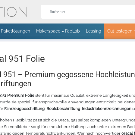
Paketlösungen
Makerspace – FabLab
Leasing
Gut loslegen 
Stor
al 951 Folie
l 951 – Premium gegossene Hochleistungs
riftungen
T-Shirts
Jacken
Caps
aguar
 951 Premium Folie
steht für maximale Qualität, extreme Langlebigkeit und
urde sie speziell für anspruchsvolle Anwendungen entwickelt, bei denen 
HOLOGRAFLEX
T II 24 SCHNEIDEPLOTTER -
STÄNDER FÜR EXPERT II
CHEMICA HOLOGRAFLEX
CANON IMAGEPROGRAF TM-3
HOTMARK
für
EISS – 1402
Fahrzeugbeschriftung
70CM
24 UND PUMA IV
,
Bootsbeschriftung
- BLAU WEISS - 1405
,
Industriekennzeichnungen
GROSSFORMATDRUCKER
PAST
s
PLOTTER MIT
PASTEL
ROLLENHALTER
 hohen Flexibilität passt sich die Oracal 951 selbst komplexen Untergrü
Sport
Fleece
Bodywarmer
 Solventkleber sorgt für eine sichere Haftung, auch unter extremen Bedi
dsfähig gegen Temperaturschwankungen. Wer nach hochwertiger
oracal 