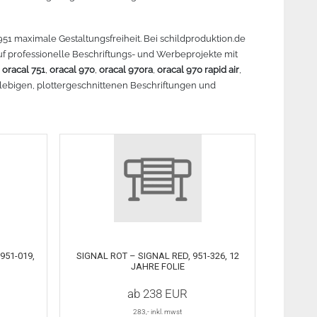
r lesen
Mehr lesen
Mehr lesen
Me
 951 maximale Gestaltungsfreiheit. Bei schildproduktion.de
auf professionelle Beschriftungs- und Werbeprojekte mit
,
oracal 751
,
oracal 970
,
oracal 970ra
,
oracal 970 rapid air
,
lebigen, plottergeschnittenen Beschriftungen und
951-019,
SIGNAL ROT – SIGNAL RED, 951-326, 12
JAHRE FOLIE
ab
238
EUR
283
,- inkl. mwst