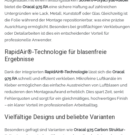
Ausgestattet mit einem leistungsstarken
Solvent-Polyacrylat-Kleber
bietet die
Oracal 975 RA
eine sichere Haftung auf zahlreichen
Untergründen wie Lack, Metall, Kunststoff oder Glas. Gleichzeitig ist
die Folie während der Montage repositionierbar, was eine präzise
Ausrichtung ermöglicht. Besonders bei großflächigen Verklebungen
oder Detailarbeiten ist dies ein entscheidender Vorteil für
professionelle Anwender.
RapidAir®-Technologie für blasenfreie
Ergebnisse
Dank der integrierten
RapidAir®-Technologie
lässt sich die
Oracal
975 RA
schnell und effizient verkleben. Mikrofeine Luftkanäle im
Kleber ermöglichen das einfache Ausstreichen von Luftblasen und
reduzieren den Montageaufwand erheblich. Dies spart Zeit, senkt
Fehlerquoten und sorgt für ein gleichmäßiges, hochwertiges Finish
– ein klarer Vorteil im professionellen Arbeitsalltag.
Vielfältige Designs und beliebte Varianten
Besonders gefragt sind Varianten wie
Oracal 975 Carbon Struktur-