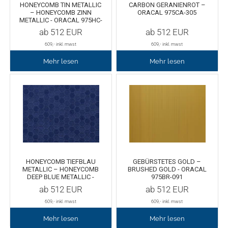
HONEYCOMB TIN METALLIC
CARBON GERANIENROT –
– HONEYCOMB ZINN
ORACAL 975CA-305
METALLIC - ORACAL 975HC-
Tafelfolie
Trommeln
933
ab
512
EUR
ab
512
EUR
609
,- inkl. mwst
609
,- inkl. mwst
Verschiedene Spezialfolien
Schaber
Mehr lesen
Mehr lesen
Textilfolie
Verschiedenes
Übersicht
Griffe
Chemica Firstmark
Schnellspanner
Taschen und Kisten
Chemica Hotmark
HONEYCOMB TIEFBLAU
GEBÜRSTETES GOLD –
METALLIC – HONEYCOMB
BRUSHED GOLD - ORACAL
DEEP BLUE METALLIC -
975BR-091
Chemica Holograflex
Ausstattung für Taschen
ORACAL 975HC-192
ab
512
EUR
ab
512
EUR
609
,- inkl. mwst
609
,- inkl. mwst
Chemica Upperflok
Werkzeugtasche
Mehr lesen
Mehr lesen