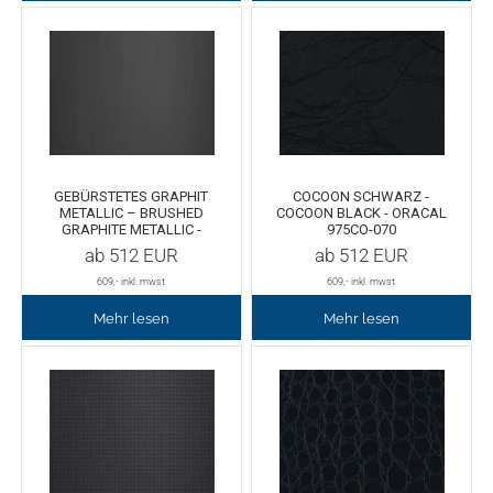
Chemica Galaxy
Handgelenktasche
Chemica Sunmark
Werkzeugkasten
Reinigung
Chemica Printbar
Chemica Reflex
Tücher
GEBÜRSTETES GRAPHIT
COCOON SCHWARZ -
METALLIC – BRUSHED
COCOON BLACK - ORACAL
GRAPHITE METALLIC -
975CO-070
Chemica Darklite
Reinigungsset
ORACAL 975BR-932
ab
512
EUR
ab
512
EUR
609
,- inkl. mwst
609
,- inkl. mwst
Chemica Metallic
Glasschaber
Mehr lesen
Mehr lesen
Verpackungsmaschinen
Chemica Fashion
Transferpapier
Klebeband
Transferfolie
Ausrüstung