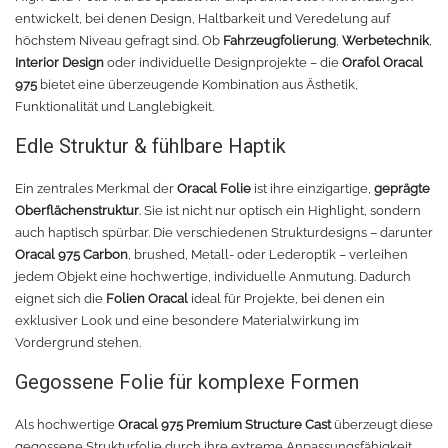
entwickelt, bei denen Design, Haltbarkeit und Veredelung auf
höchstem Niveau gefragt sind. Ob
Fahrzeugfolierung
,
Werbetechnik
,
Interior Design
oder individuelle Designprojekte – die
Orafol Oracal
975
bietet eine überzeugende Kombination aus Ästhetik,
Funktionalität und Langlebigkeit.
Edle Struktur & fühlbare Haptik
Ein zentrales Merkmal der
Oracal Folie
ist ihre einzigartige,
geprägte
Oberflächenstruktur
. Sie ist nicht nur optisch ein Highlight, sondern
auch haptisch spürbar. Die verschiedenen Strukturdesigns – darunter
Oracal 975 Carbon
, brushed, Metall- oder Lederoptik – verleihen
jedem Objekt eine hochwertige, individuelle Anmutung. Dadurch
eignet sich die
Folien Oracal
ideal für Projekte, bei denen ein
exklusiver Look und eine besondere Materialwirkung im
Vordergrund stehen.
Gegossene Folie für komplexe Formen
Als hochwertige
Oracal 975 Premium Structure Cast
überzeugt diese
gegossene Strukturfolie durch ihre extreme Anpassungsfähigkeit.