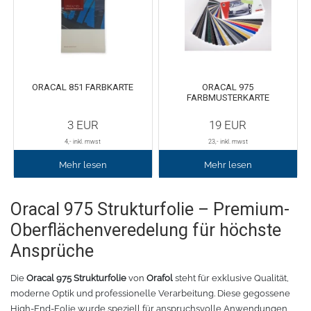
ORACAL 851 FARBKARTE
ORACAL 975
FARBMUSTERKARTE
3
EUR
19
EUR
4
,- inkl. mwst
23
,- inkl. mwst
Mehr lesen
Mehr lesen
Oracal 975 Strukturfolie – Premium-
Oberflächenveredelung für höchste
Ansprüche
Die
Oracal 975 Strukturfolie
von
Orafol
steht für exklusive Qualität,
moderne Optik und professionelle Verarbeitung. Diese gegossene
High-End-Folie wurde speziell für anspruchsvolle Anwendungen