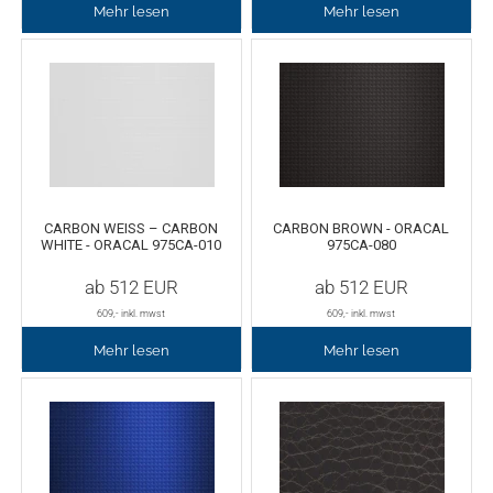
Mehr lesen
Mehr lesen
Zubehör Schneideplotter
Solar Silber
Sunlight
Verschiedene
Palisade
Zubehör für Brother-Schneideplotter
Farbkarte
Tinte
CARBON WEISS – CARBON W
CARBON BROWN - ORACAL
HITE - ORACAL 975CA-010
975CA-080
Sublimationsmedien
Sublimationsfarbe
ab
512
EUR
ab
512
EUR
Filament für 3D-Druck
Solvent Tinte
609
,- inkl. mwst
609
,- inkl. mwst
Mehr lesen
Mehr lesen
PLA
Direct to Film Tinte
PETG
Direct-to-Film Folie und Kleber
3D Drucker Zubehör
ABS