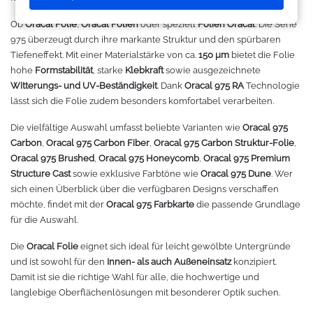
Makerspace - FabLab
Laserbearbeitung
Sweatshirt
Oracal 631
Graphtec
Ob
Oracal Folie
,
Oracal Folien
oder speziell
Folien Oracal
: Die Serie
975 überzeugt durch ihre markante Struktur und den spürbaren
Leasing
Großformatdrucker
Hemden
Oracal 651
Ioline
Tiefeneffekt. Mit einer Materialstärke von ca.
150 µm
bietet die Folie
hohe
Formstabilität
, starke
Klebkraft
sowie ausgezeichnete
Gut loslegen mit dem Startpacket
Direct-to-Film Drucker
T-Shirts
Oracal 751
ANA-GRAPH
Witterungs- und UV-Beständigkeit
. Dank
Oracal 975 RA
Technologie
lässt sich die Folie zudem besonders komfortabel verarbeiten.
Angebote
Solventdrucker
Jacken
Oracal 951
Foison
Die vielfältige Auswahl umfasst beliebte Varianten wie
Oracal 975
Carbon
,
Oracal 975 Carbon Fiber
,
Oracal 975 Carbon Struktur-Folie
,
Anmelden
Sublimationsdrucker
Caps
Oracal 961
P-Cut
Oracal 975 Brushed
,
Oracal 975 Honeycomb
,
Oracal 975 Premium
Structure Cast
sowie exklusive Farbtöne wie
Oracal 975 Dune
. Wer
Stickmaschinen
Taschen
Oracal 970 Matt
Mimaki
sich einen Überblick über die verfügbaren Designs verschaffen
möchte, findet mit der
Oracal 975 Farbkarte
die passende Grundlage
für die Auswahl.
3D-Drucker
Tüten
Oracal 970RA
Mutoh
Die
Oracal Folie
eignet sich ideal für leicht gewölbte Untergründe
Ausrüstung und Kleidung
Oracal 975
Summagraphic
und ist sowohl für den
Innen- als auch Außeneinsatz
konzipiert.
Damit ist sie die richtige Wahl für alle, die hochwertige und
langlebige Oberflächenlösungen mit besonderer Optik suchen.
Sport
Oracal 451
Redsail