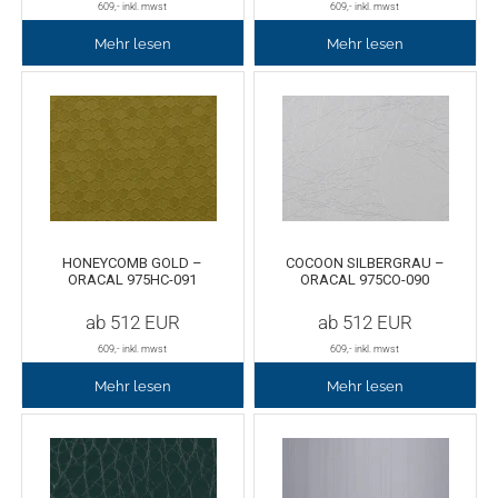
609
,- inkl. mwst
609
,- inkl. mwst
Mehr lesen
Mehr lesen
HONEYCOMB GOLD –
COCOON SILBERGRAU –
ORACAL 975HC-091
ORACAL 975CO-090
ab
512
EUR
ab
512
EUR
609
,- inkl. mwst
609
,- inkl. mwst
Mehr lesen
Mehr lesen