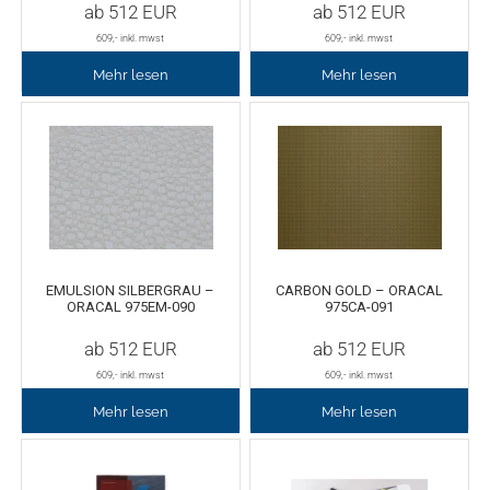
ab
512
EUR
ab
512
EUR
609
,- inkl. mwst
609
,- inkl. mwst
Mehr lesen
Mehr lesen
EMULSION SILBERGRAU –
CARBON GOLD – ORACAL
ORACAL 975EM-090
975CA-091
ab
512
EUR
ab
512
EUR
609
,- inkl. mwst
609
,- inkl. mwst
Mehr lesen
Mehr lesen