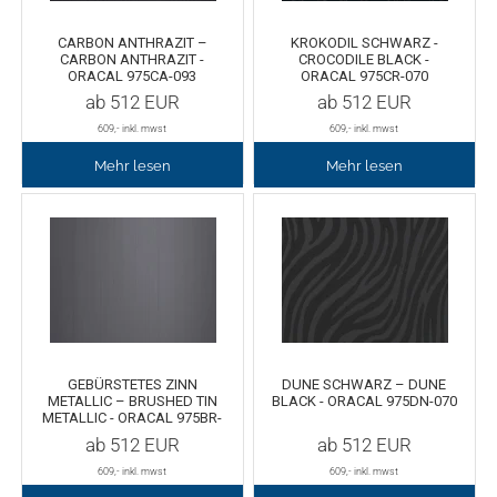
Rollenhalter
Chemica Quickflex
CARBON ANTHRAZIT –
KROKODIL SCHWARZ -
CARBON ANTHRAZIT -
CROCODILE BLACK -
Chemica Hotmark Revolution
infokarten
ORACAL 975CA-093
ORACAL 975CR-070
ab
512
EUR
ab
512
EUR
609
,- inkl. mwst
609
,- inkl. mwst
Chemica Bling-Bling
Rollenständer
Mehr lesen
Mehr lesen
Chemica Allmark
Materialrollen
Zubehör für Transferpressen
Chemica Carbon
Sonnenschutzfolie für Autos
Teflonkissen
Marathon
Teflonfolie und Klebeband
GEBÜRSTETES ZINN
DUNE SCHWARZ – DUNE
METALLIC – BRUSHED TIN
BLACK - ORACAL 975DN-070
Sonnenschutzfolie für Gebäude
Silikonmatten zum backen
METALLIC - ORACAL 975BR-
933
ab
512
EUR
ab
512
EUR
Daylight
Verschiedenes
609
,- inkl. mwst
609
,- inkl. mwst