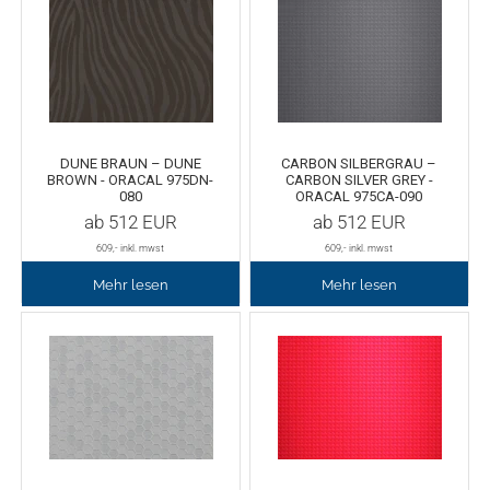
Oracal 8300
Messer
Oracal 8500
Messerklingen
Oracal 8870
Pinzette
DUNE BRAUN – DUNE
CARBON SILBERGRAU –
BROWN - ORACAL 975DN-
CARBON SILVER GREY -
080
ORACAL 975CA-090
Oralux 9300
Schere
ab
512
EUR
ab
512
EUR
609
,- inkl. mwst
609
,- inkl. mwst
Oramask
Lineale
Mehr lesen
Mehr lesen
Oraguard Laminierfolie
Lineal Zubehör
Glasdekorationsfolie
Schneidematten
Schildwerkzeug
Magnetfolie
Antigraffiti-Folie
Montagewerkzeug