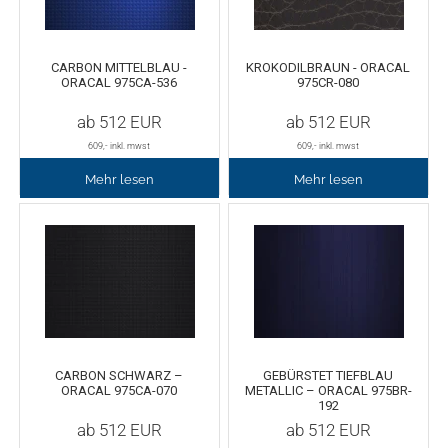
TPU
Verschiedenes 3D Drucker Zubehör
CARBON MITTELBLAU -
KROKODILBRAUN - ORACAL
ORACAL 975CA-536
975CR-080
Spezielle Filamente
3D-Drucker Bauplatte
ab
512
EUR
ab
512
EUR
Materialien für die Stickerei
609
,- inkl. mwst
609
,- inkl. mwst
Mehr lesen
Mehr lesen
Materialien für Laser
Finer
MDF
Acryl
CARBON SCHWARZ –
GEBÜRSTET TIEFBLAU
ORACAL 975CA-070
METALLIC – ORACAL 975BR-
192
ab
512
EUR
ab
512
EUR