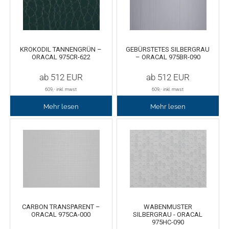
KROKODIL TANNENGRÜN –
GEBÜRSTETES SILBERGRAU
ORACAL 975CR-622
– ORACAL 975BR-090
ab
512
EUR
ab
512
EUR
609
,- inkl. mwst
609
,- inkl. mwst
Mehr lesen
Mehr lesen
CARBON TRANSPARENT –
WABENMUSTER
ORACAL 975CA-000
SILBERGRAU - ORACAL
975HC-090