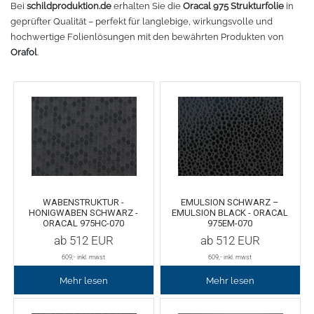
Bei
schildproduktion.de
erhalten Sie die
Oracal 975 Strukturfolie
in
Fleece
Oracal 638
GCC - Expert/Puma/Jaguar
geprüfter Qualität – perfekt für langlebige, wirkungsvolle und
hochwertige Folienlösungen mit den bewährten Produkten von
Orafol
.
Spezialfolie
Bodywarmer
Brother
Laserzubehör
Marken
Übersicht
Schneide-Software
Gedruckte Medien
Myrtle Beach
Ersatzteile
Oracal metallisierte Folien
B&C Collektion
Oralite 5600E
Schneideplotter
Sols
WABENSTRUKTUR -
EMULSION SCHWARZ –
HONIGWABEN SCHWARZ -
EMULSION BLACK - ORACAL
ORACAL 975HC-070
975EM-070
Oralite 5700
Transferpressen
Stormtech
ab
512
EUR
ab
512
EUR
609
,- inkl. mwst
609
,- inkl. mwst
Oracal 6510
Schneidleisten
James & Nicholson
Mehr lesen
Mehr lesen
Schneidewerkzeuge und -matten
Oracal 7510