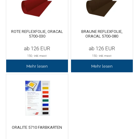
Tafelfolie
Trommeln
Verschiedene Spezialfolien
Schaber
ROTE REFLEXFOLIE, ORACAL
BRAUNE REFLEXFOLIE,
5700-030
ORACAL 5700-080
Textilfolie
Verschiedenes
ab
126
EUR
ab
126
EUR
150
,- inkl. mwst
150
,- inkl. mwst
Übersicht
Griffe
Mehr lesen
Mehr lesen
Chemica Firstmark
Schnellspanner
Taschen und Kisten
Chemica Hotmark
Chemica Holograflex
Ausstattung für Taschen
Chemica Upperflok
Werkzeugtasche
ORALITE 5710 FARBKARTEN