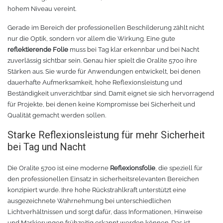
Rollenhalter
Chemica Quickflex
hohem Niveau vereint.
Gerade im Bereich der professionellen Beschilderung zählt nicht
Chemica Hotmark Revolution
infokarten
nur die Optik, sondern vor allem die Wirkung. Eine gute
reflektierende Folie
muss bei Tag klar erkennbar und bei Nacht
Chemica Bling-Bling
Rollenständer
zuverlässig sichtbar sein. Genau hier spielt die Oralite 5700 ihre
Stärken aus. Sie wurde für Anwendungen entwickelt, bei denen
dauerhafte Aufmerksamkeit, hohe Reflexionsleistung und
Chemica Allmark
Materialrollen
Beständigkeit unverzichtbar sind. Damit eignet sie sich hervorragend
für Projekte, bei denen keine Kompromisse bei Sicherheit und
Zubehör für Transferpressen
Chemica Carbon
Qualität gemacht werden sollen.
Starke Reflexionsleistung für mehr Sicherheit
Sonnenschutzfolie für Autos
Teflonkissen
bei Tag und Nacht
Marathon
Teflonfolie und Klebeband
Die Oralite 5700 ist eine moderne
Reflexionsfolie
, die speziell für
den professionellen Einsatz in sicherheitsrelevanten Bereichen
Sonnenschutzfolie für Gebäude
Silikonmatten zum backen
konzipiert wurde. Ihre hohe Rückstrahlkraft unterstützt eine
ausgezeichnete Wahrnehmung bei unterschiedlichen
Daylight
Verschiedenes
Lichtverhältnissen und sorgt dafür, dass Informationen, Hinweise
und Markierungen frühzeitig erkannt werden können. Das ist