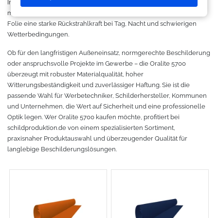
Industriekennzeichnungen und Fahrzeugmarkierungen. Dank
Makerspace - FabLab
Laserbearbeitung
Sweatshirt
Oracal 631
Graphtec
moderner Mikroprismen-Technologie bietet diese reflektierende
Folie eine starke Rückstrahlkraft bei Tag, Nacht und schwierigen
Leasing
Großformatdrucker
Hemden
Oracal 651
Ioline
Wetterbedingungen.
Ob für den langfristigen Außeneinsatz, normgerechte Beschilderung
Gut loslegen mit dem Startpacket
Direct-to-Film Drucker
T-Shirts
Oracal 751
ANA-GRAPH
oder anspruchsvolle Projekte im Gewerbe – die Oralite 5700
überzeugt mit robuster Materialqualität, hoher
Angebote
Solventdrucker
Jacken
Oracal 951
Foison
Witterungsbeständigkeit und zuverlässiger Haftung. Sie ist die
passende Wahl für Werbetechniker, Schilderhersteller, Kommunen
Anmelden
Sublimationsdrucker
Caps
Oracal 961
P-Cut
und Unternehmen, die Wert auf Sicherheit und eine professionelle
Optik legen. Wer Oralite 5700 kaufen möchte, profitiert bei
schildproduktion.de von einem spezialisierten Sortiment,
Stickmaschinen
Taschen
Oracal 970 Matt
Mimaki
praxisnaher Produktauswahl und überzeugender Qualität für
langlebige Beschilderungslösungen.
3D-Drucker
Tüten
Oracal 970RA
Mutoh
Ausrüstung und Kleidung
Oracal 975
Summagraphic
Sport
Oracal 451
Redsail