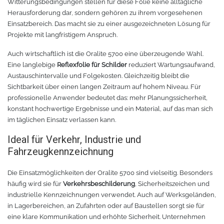
Witterungsbedingungen stellen für diese Folie keine alltägliche
Herausforderung dar, sondern gehören zu ihrem vorgesehenen
TPU
Verschiedenes 3D Drucker Zubehör
Einsatzbereich. Das macht sie zu einer ausgezeichneten Lösung für
Projekte mit langfristigem Anspruch.
Spezielle Filamente
3D-Drucker Bauplatte
Auch wirtschaftlich ist die Oralite 5700 eine überzeugende Wahl.
Eine langlebige
Reflexfolie für Schilder
reduziert Wartungsaufwand,
Materialien für die Stickerei
Austauschintervalle und Folgekosten. Gleichzeitig bleibt die
Sichtbarkeit über einen langen Zeitraum auf hohem Niveau. Für
Materialien für Laser
professionelle Anwender bedeutet das: mehr Planungssicherheit,
konstant hochwertige Ergebnisse und ein Material, auf das man sich
im täglichen Einsatz verlassen kann.
Finer
Ideal für Verkehr, Industrie und
MDF
Fahrzeugkennzeichnung
Acryl
Die Einsatzmöglichkeiten der Oralite 5700 sind vielseitig. Besonders
häufig wird sie für
Verkehrsbeschilderung
, Sicherheitszeichen und
industrielle Kennzeichnungen verwendet. Auch auf Werksgeländen,
in Lagerbereichen, an Zufahrten oder auf Baustellen sorgt sie für
eine klare Kommunikation und erhöhte Sicherheit. Unternehmen