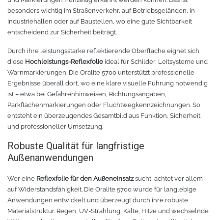
besonders wichtig im Straßenverkehr, auf Betriebsgeländen, in
Zubehör Schneideplotter
Solar Silber
Industriehallen oder auf Baustellen, wo eine gute Sichtbarkeit
entscheidend zur Sicherheit beiträgt.
Sunlight
Verschiedene
Durch ihre leistungsstarke reflektierende Oberfläche eignet sich
diese
Hochleistungs-Reflexfolie
ideal für Schilder, Leitsysteme und
Palisade
Zubehör für Brother-Schneideplotter
Warnmarkierungen. Die Oralite 5700 unterstützt professionelle
Ergebnisse überall dort, wo eine klare visuelle Führung notwendig
Farbkarte
Tinte
ist – etwa bei Gefahrenhinweisen, Richtungsangaben,
Parkflächenmarkierungen oder Fluchtwegkennzeichnungen. So
Sublimationsmedien
Sublimationsfarbe
entsteht ein überzeugendes Gesamtbild aus Funktion, Sicherheit
und professioneller Umsetzung.
Filament für 3D-Druck
Solvent Tinte
Robuste Qualität für langfristige
Außenanwendungen
PLA
Direct to Film Tinte
Wer eine
Reflexfolie für den Außeneinsatz
sucht, achtet vor allem
PETG
Direct-to-Film Folie und Kleber
auf Widerstandsfähigkeit. Die Oralite 5700 wurde für langlebige
Anwendungen entwickelt und überzeugt durch ihre robuste
Materialstruktur. Regen, UV-Strahlung, Kälte, Hitze und wechselnde
3D Drucker Zubehör
ABS