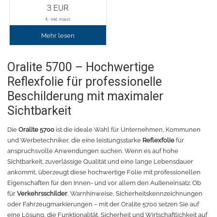
Chemica Galaxy
Handgelenktasche
3
EUR
4
,- inkl. mwst
Chemica Sunmark
Werkzeugkasten
Mehr lesen
Reinigung
Chemica Printbar
Oralite 5700 – Hochwertige
Chemica Reflex
Tücher
Reflexfolie für professionelle
Beschilderung mit maximaler
Chemica Darklite
Reinigungsset
Sichtbarkeit
Chemica Metallic
Glasschaber
Die
Oralite 5700
ist die ideale Wahl für Unternehmen, Kommunen
und Werbetechniker, die eine leistungsstarke
Reflexfolie
für
anspruchsvolle Anwendungen suchen. Wenn es auf hohe
Verpackungsmaschinen
Chemica Fashion
Sichtbarkeit, zuverlässige Qualität und eine lange Lebensdauer
ankommt, überzeugt diese hochwertige Folie mit professionellen
Transferpapier
Klebeband
Eigenschaften für den Innen- und vor allem den Außeneinsatz. Ob
für
Verkehrsschilder
, Warnhinweise, Sicherheitskennzeichnungen
Transferfolie
Ausrüstung
oder Fahrzeugmarkierungen – mit der Oralite 5700 setzen Sie auf
eine Lösung, die Funktionalität, Sicherheit und Wirtschaftlichkeit auf