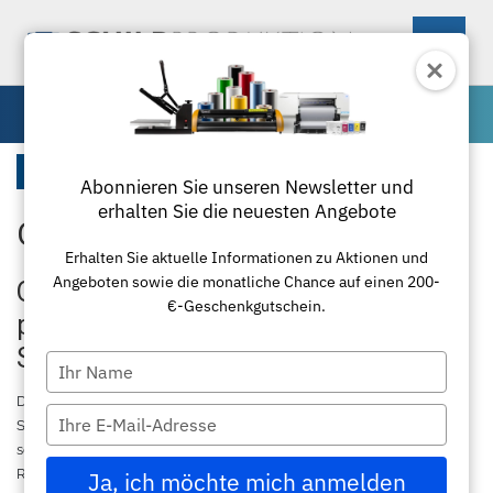
0
Spezialfolie
Startseite
Abonnieren Sie unseren Newsletter und
erhalten Sie die neuesten Angebote
Oralite 5700
Maschinen
Erhalten Sie aktuelle Informationen zu Aktionen und
Angeboten sowie die monatliche Chance auf einen 200-
Materialien
Schneideplotter
Oralite 5700 Reflexfolie für
€-Geschenkgutschein.
professionelle Schilder und
Zubehör
Transferpressen
Standardfolie
Sicherheitskennzeichnungen
Type
your
Textil
Laminierung
Plottermesser
Übersicht
Die Oralite 5700 ist die ideale Reflexfolie für alle, die auf maximale
name
Type
Sichtbarkeit, langlebige Qualität und professionelle Ergebnisse
your
setzen. Bei schildproduktion.de finden Sie hochwertige Oralite 5700
Paketlösungen
Schneidemaschinen
Poloshirts
Applikationsfolie
Roland
email
Reflexfolie für Verkehrsschilder, Sicherheitsbeschilderung,
Ja, ich möchte mich anmelden