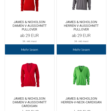
Fleece
Oracal 638
GCC - Expert/Puma/Jaguar
Spezialfolie
Bodywarmer
Brother
JAMES & NICHOLSON
JAMES & NICHOLSON
DAMEN V-AUSSCHNITT
HERREN V-AUSSCHNITT
PULLOVER
PULLOVER
Laserzubehör
Marken
Übersicht
ab
29
EUR
ab
29
EUR
34
,- inkl. mwst
34
,- inkl. mwst
Schneide-Software
Gedruckte Medien
Myrtle Beach
Mehr lesen
Mehr lesen
Ersatzteile
Oracal metallisierte Folien
B&C Collektion
Oralite 5600E
Schneideplotter
Sols
Oralite 5700
Transferpressen
Stormtech
Oracal 6510
Schneidleisten
James & Nicholson
JAMES & NICHOLSON
JAMES & NICHOLSON
DAMEN V-AUSSCHNITT
HERREN-V-NECK-CARDIGAN
CARDIGAN
Schneidewerkzeuge und -matten
Oracal 7510