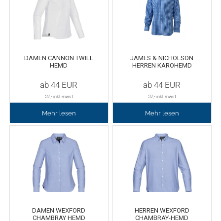
Tafelfolie
Trommeln
Verschiedene Spezialfolien
Schaber
DAMEN CANNON TWILL
JAMES & NICHOLSON
HEMD
HERREN KAROHEMD
Textilfolie
Verschiedenes
ab
44
EUR
ab
44
EUR
52
,- inkl. mwst
52
,- inkl. mwst
Übersicht
Griffe
Mehr lesen
Mehr lesen
Chemica Firstmark
Schnellspanner
Taschen und Kisten
Chemica Hotmark
Chemica Holograflex
Ausstattung für Taschen
Chemica Upperflok
Werkzeugtasche
DAMEN WEXFORD
HERREN WEXFORD
CHAMBRAY HEMD
CHAMBRAY-HEMD