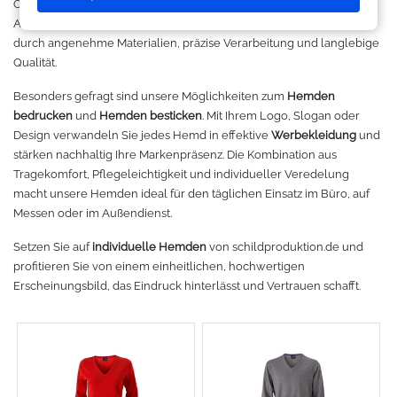
Organisationen die passende Lösung für einen professionellen
Makerspace - FabLab
Laserbearbeitung
Sweatshirt
Oracal 631
Graphtec
Auftritt. Unsere
Herrenhemden
und
Damenhemden
überzeugen
durch angenehme Materialien, präzise Verarbeitung und langlebige
Leasing
Großformatdrucker
Hemden
Oracal 651
Ioline
Qualität.
Besonders gefragt sind unsere Möglichkeiten zum
Hemden
Gut loslegen mit dem Startpacket
Direct-to-Film Drucker
T-Shirts
Oracal 751
ANA-GRAPH
bedrucken
und
Hemden besticken
. Mit Ihrem Logo, Slogan oder
Design verwandeln Sie jedes Hemd in effektive
Werbekleidung
und
Angebote
Solventdrucker
Jacken
Oracal 951
Foison
stärken nachhaltig Ihre Markenpräsenz. Die Kombination aus
Tragekomfort, Pflegeleichtigkeit und individueller Veredelung
Anmelden
Sublimationsdrucker
Caps
Oracal 961
P-Cut
macht unsere Hemden ideal für den täglichen Einsatz im Büro, auf
Messen oder im Außendienst.
Stickmaschinen
Taschen
Oracal 970 Matt
Mimaki
Setzen Sie auf
individuelle Hemden
von schildproduktion.de und
profitieren Sie von einem einheitlichen, hochwertigen
3D-Drucker
Tüten
Oracal 970RA
Mutoh
Erscheinungsbild, das Eindruck hinterlässt und Vertrauen schafft.
Ausrüstung und Kleidung
Oracal 975
Summagraphic
Sport
Oracal 451
Redsail