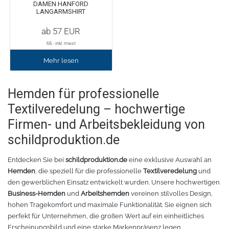
DAMEN HANFORD
LANGARMSHIRT
Zubehör Schneideplotter
Solar Silber
ab
57
EUR
Sunlight
Verschiedene
68
,- inkl. mwst
Mehr lesen
Palisade
Zubehör für Brother-Schneideplotter
Hemden für professionelle
Farbkarte
Tinte
Textilveredelung – hochwertige
Sublimationsmedien
Sublimationsfarbe
Firmen- und Arbeitsbekleidung von
schildproduktion.de
Filament für 3D-Druck
Solvent Tinte
Entdecken Sie bei
schildproduktion.de
eine exklusive Auswahl an
PLA
Direct to Film Tinte
Hemden
, die speziell für die professionelle
Textilveredelung
und
den gewerblichen Einsatz entwickelt wurden. Unsere hochwertigen
Business-Hemden
und
Arbeitshemden
vereinen stilvolles Design,
PETG
Direct-to-Film Folie und Kleber
hohen Tragekomfort und maximale Funktionalität. Sie eignen sich
perfekt für Unternehmen, die großen Wert auf ein einheitliches
3D Drucker Zubehör
ABS
Erscheinungsbild und eine starke Markenpräsenz legen.