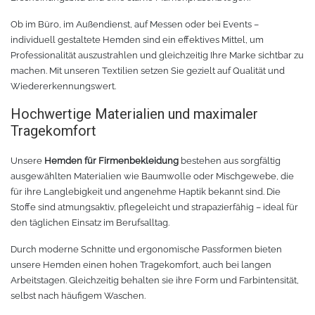
Ob im Büro, im Außendienst, auf Messen oder bei Events –
TPU
Verschiedenes 3D Drucker Zubehör
individuell gestaltete Hemden sind ein effektives Mittel, um
Professionalität auszustrahlen und gleichzeitig Ihre Marke sichtbar zu
Spezielle Filamente
3D-Drucker Bauplatte
machen. Mit unseren Textilien setzen Sie gezielt auf Qualität und
Wiedererkennungswert.
Materialien für die Stickerei
Hochwertige Materialien und maximaler
Tragekomfort
Materialien für Laser
Unsere
Hemden für Firmenbekleidung
bestehen aus sorgfältig
Finer
ausgewählten Materialien wie Baumwolle oder Mischgewebe, die
für ihre Langlebigkeit und angenehme Haptik bekannt sind. Die
MDF
Stoffe sind atmungsaktiv, pflegeleicht und strapazierfähig – ideal für
den täglichen Einsatz im Berufsalltag.
Acryl
Durch moderne Schnitte und ergonomische Passformen bieten
unsere Hemden einen hohen Tragekomfort, auch bei langen
Arbeitstagen. Gleichzeitig behalten sie ihre Form und Farbintensität,
selbst nach häufigem Waschen.