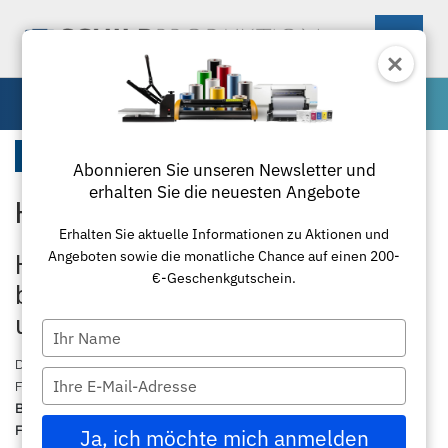
0
Textil
Startseite
Abonnieren Sie unseren Newsletter und
erhalten Sie die neuesten Angebote
Hemden
Maschinen
Erhalten Sie aktuelle Informationen zu Aktionen und
Angeboten sowie die monatliche Chance auf einen 200-
Materialien
Schneideplotter
Hemden individuell bedrucken &
€-Geschenkgutschein.
besticken – Professionelle Business-
Zubehör
Transferpressen
Standardfolie
und Arbeitshemden
Type
your
Textil
Laminierung
Plottermesser
Übersicht
Die hochwertigen
Hemden von schildproduktion.de
stehen für Stil,
name
Type
Funktionalität und maximale Individualisierbarkeit. Ob elegante
your
Businesshemden
, robuste
Arbeitshemden
oder moderne
Paketlösungen
Schneidemaschinen
Poloshirts
Applikationsfolie
Roland
email
Firmenhemden
– hier finden Unternehmen, Vereine und
Ja, ich möchte mich anmelden