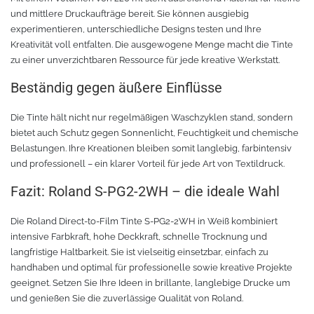
und mittlere Druckaufträge bereit. Sie können ausgiebig
Zubehör Schneideplotter
Solar Silber
experimentieren, unterschiedliche Designs testen und Ihre
Kreativität voll entfalten. Die ausgewogene Menge macht die Tinte
Sunlight
Verschiedene
zu einer unverzichtbaren Ressource für jede kreative Werkstatt.
Beständig gegen äußere Einflüsse
Palisade
Zubehör für Brother-Schneideplotter
Die Tinte hält nicht nur regelmäßigen Waschzyklen stand, sondern
Farbkarte
Tinte
bietet auch Schutz gegen Sonnenlicht, Feuchtigkeit und chemische
Belastungen. Ihre Kreationen bleiben somit langlebig, farbintensiv
Sublimationsmedien
Sublimationsfarbe
und professionell – ein klarer Vorteil für jede Art von Textildruck.
Fazit: Roland S-PG2-2WH – die ideale Wahl
Filament für 3D-Druck
Solvent Tinte
Die Roland Direct-to-Film Tinte S-PG2-2WH in Weiß kombiniert
PLA
Direct to Film Tinte
intensive Farbkraft, hohe Deckkraft, schnelle Trocknung und
langfristige Haltbarkeit. Sie ist vielseitig einsetzbar, einfach zu
handhaben und optimal für professionelle sowie kreative Projekte
PETG
Direct-to-Film Folie und Kleber
geeignet. Setzen Sie Ihre Ideen in brillante, langlebige Drucke um
und genießen Sie die zuverlässige Qualität von Roland.
3D Drucker Zubehör
ABS