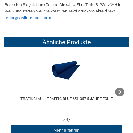
Bestellen Sie jetzt Ihre Roland Direct-to-Film Tinte S-PG2-2WH in
Weiß und starten Sie Ihre kreativen Textildruckprojekte direkt:
TPU
Verschiedenes 3D Drucker Zubehör
order@schildproduktion.de
Spezielle Filamente
3D-Drucker Bauplatte
Ähnliche Produkte
Materialien für die Stickerei
Materialien für Laser
Finer
MDF
TRAFIKBLAU – TRAFFIC BLUE 651-057 5 JAHRE FOLIE
Acryl
28
,-
Mehr erfahren