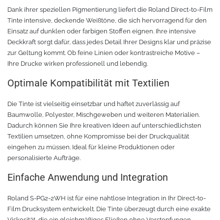
Dank ihrer speziellen Pigmentierung liefert die Roland Direct-to-Film
Tinte intensive, deckende Weißtöne, die sich hervorragend für den
Tafelfolie
Trommeln
Einsatz auf dunklen oder farbigen Stoffen eignen. Ihre intensive
Deckkraft sorgt dafür, dass jedes Detail Ihrer Designs klar und präzise
Verschiedene Spezialfolien
Schaber
zur Geltung kommt. Ob feine Linien oder kontrastreiche Motive –
Ihre Drucke wirken professionell und lebendig.
Textilfolie
Verschiedenes
Optimale Kompatibilität mit Textilien
Übersicht
Griffe
Die Tinte ist vielseitig einsetzbar und haftet zuverlässig auf
Baumwolle, Polyester, Mischgeweben und weiteren Materialien.
Chemica Firstmark
Schnellspanner
Dadurch können Sie Ihre kreativen Ideen auf unterschiedlichsten
Textilien umsetzen, ohne Kompromisse bei der Druckqualität
eingehen zu müssen. Ideal für kleine Produktionen oder
Taschen und Kisten
Chemica Hotmark
personalisierte Aufträge.
Chemica Holograflex
Ausstattung für Taschen
Einfache Anwendung und Integration
Chemica Upperflok
Werkzeugtasche
Roland S-PG2-2WH ist für eine nahtlose Integration in Ihr Direct-to-
Film Drucksystem entwickelt. Die Tinte überzeugt durch eine exakte
Viskosität, die ein gleichmäßiges Fließen ohne Verstopfungen