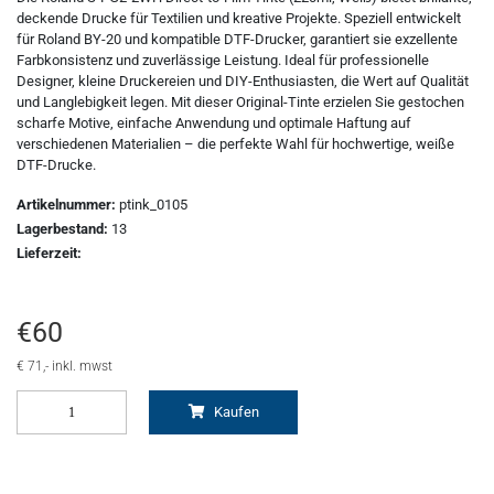
deckende Drucke für Textilien und kreative Projekte. Speziell entwickelt
Fleece
Oracal 638
GCC - Expert/Puma/Jaguar
für Roland BY-20 und kompatible DTF-Drucker, garantiert sie exzellente
Farbkonsistenz und zuverlässige Leistung. Ideal für professionelle
Designer, kleine Druckereien und DIY-Enthusiasten, die Wert auf Qualität
Spezialfolie
Bodywarmer
Brother
und Langlebigkeit legen. Mit dieser Original-Tinte erzielen Sie gestochen
scharfe Motive, einfache Anwendung und optimale Haftung auf
Laserzubehör
Marken
Übersicht
verschiedenen Materialien – die perfekte Wahl für hochwertige, weiße
DTF-Drucke.
Schneide-Software
Gedruckte Medien
Myrtle Beach
Artikelnummer:
ptink_0105
Lagerbestand:
13
Ersatzteile
Oracal metallisierte Folien
B&C Collektion
Lieferzeit:
Oralite 5600E
Schneideplotter
Sols
€
60
Oralite 5700
Transferpressen
Stormtech
€
71
,- inkl. mwst
Kaufen
Oracal 6510
Schneidleisten
James & Nicholson
Schneidewerkzeuge und -matten
Oracal 7510