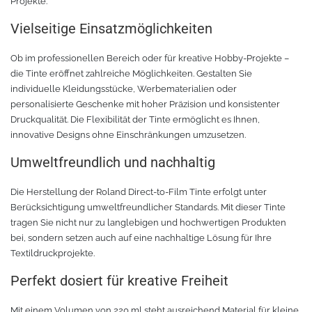
Projekte.
Rollenhalter
Chemica Quickflex
Vielseitige Einsatzmöglichkeiten
Chemica Hotmark Revolution
infokarten
Ob im professionellen Bereich oder für kreative Hobby-Projekte –
die Tinte eröffnet zahlreiche Möglichkeiten. Gestalten Sie
Chemica Bling-Bling
Rollenständer
individuelle Kleidungsstücke, Werbematerialien oder
personalisierte Geschenke mit hoher Präzision und konsistenter
Chemica Allmark
Materialrollen
Druckqualität. Die Flexibilität der Tinte ermöglicht es Ihnen,
innovative Designs ohne Einschränkungen umzusetzen.
Zubehör für Transferpressen
Chemica Carbon
Umweltfreundlich und nachhaltig
Sonnenschutzfolie für Autos
Teflonkissen
Die Herstellung der Roland Direct-to-Film Tinte erfolgt unter
Berücksichtigung umweltfreundlicher Standards. Mit dieser Tinte
tragen Sie nicht nur zu langlebigen und hochwertigen Produkten
Marathon
Teflonfolie und Klebeband
bei, sondern setzen auch auf eine nachhaltige Lösung für Ihre
Textildruckprojekte.
Sonnenschutzfolie für Gebäude
Silikonmatten zum backen
Perfekt dosiert für kreative Freiheit
Daylight
Verschiedenes
Mit einem Volumen von 220 ml steht ausreichend Material für kleine