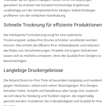
Chemica Galaxy
Handgelenktasche
garantiert. So erzielen Sie konstant hochwertige Ergebnisse,
unabhängig von der Komplexität Ihrer Designs. Selbst Einsteiger
Chemica Sunmark
Werkzeugkasten
profitieren von der einfachen Handhabung.
Schnelle Trocknung für effiziente Produktionen
Reinigung
Chemica Printbar
Die intelligente Formulierung sorgt für eine optimierte
Chemica Reflex
Tücher
Trocknungszeit, sodass Ihre Drucke schneller verarbeitet werden
können. Dies erhöht die Effizienz Ihrer Arbeitsabläufe und reduziert
Chemica Darklite
Reinigungsset
das Risiko von Verschmierungen. Projekte mit engem Zeitrahmen
lassen sich so mühelos umsetzen, ohne die Qualität Ihrer Designs zu
beeinträchtigen.
Chemica Metallic
Glasschaber
Langlebige Druckergebnisse
Verpackungsmaschinen
Chemica Fashion
Die Roland Direct-to-Film Tinte ist besonders langlebig und resistent
gegen Verblassen, selbst nach vielen Waschgängen. Ihre Designs
Transferpapier
Klebeband
behalten Farbe, Schärfe und Detailtreue über lange Zeit, wodurch
sie sich ideal für Kleidung und Textilien eignen, die regelmäßig
Transferfolie
Ausrüstung
genutzt werden. Investieren Sie in Beständigkeit und Qualität für Ihre