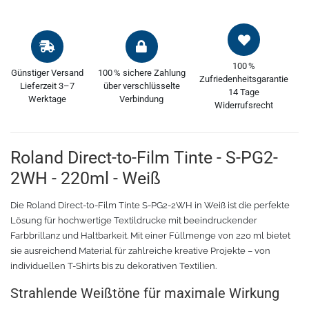
Oracal 8300
Messer
Oracal 8500
Messerklingen
100 %
Günstiger Versand
100 % sichere Zahlung
Zufriedenheitsgarantie
Lieferzeit 3–7
über verschlüsselte
14 Tage
Oracal 8870
Pinzette
Werktage
Verbindung
Widerrufsrecht
Oralux 9300
Schere
Roland Direct-to-Film Tinte - S-PG2-
Oramask
Lineale
2WH - 220ml - Weiß
Oraguard Laminierfolie
Lineal Zubehör
Die Roland Direct-to-Film Tinte S-PG2-2WH in Weiß ist die perfekte
Lösung für hochwertige Textildrucke mit beeindruckender
Glasdekorationsfolie
Schneidematten
Farbbrillanz und Haltbarkeit. Mit einer Füllmenge von 220 ml bietet
sie ausreichend Material für zahlreiche kreative Projekte – von
individuellen T-Shirts bis zu dekorativen Textilien.
Schildwerkzeug
Magnetfolie
Strahlende Weißtöne für maximale Wirkung
Antigraffiti-Folie
Montagewerkzeug