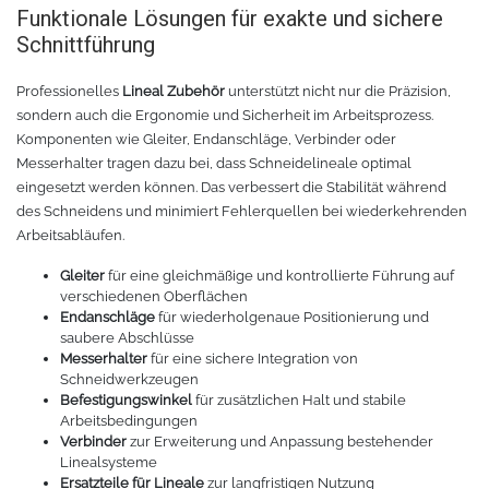
Chemica Galaxy
Handgelenktasche
Funktionale Lösungen für exakte und sichere
Schnittführung
Chemica Sunmark
Werkzeugkasten
Professionelles
Lineal Zubehör
unterstützt nicht nur die Präzision,
sondern auch die Ergonomie und Sicherheit im Arbeitsprozess.
Reinigung
Chemica Printbar
Komponenten wie Gleiter, Endanschläge, Verbinder oder
Messerhalter tragen dazu bei, dass Schneidelineale optimal
Chemica Reflex
Tücher
eingesetzt werden können. Das verbessert die Stabilität während
des Schneidens und minimiert Fehlerquellen bei wiederkehrenden
Chemica Darklite
Reinigungsset
Arbeitsabläufen.
Gleiter
für eine gleichmäßige und kontrollierte Führung auf
Chemica Metallic
Glasschaber
verschiedenen Oberflächen
Endanschläge
für wiederholgenaue Positionierung und
saubere Abschlüsse
Verpackungsmaschinen
Chemica Fashion
Messerhalter
für eine sichere Integration von
Schneidwerkzeugen
Transferpapier
Klebeband
Befestigungswinkel
für zusätzlichen Halt und stabile
Arbeitsbedingungen
Verbinder
zur Erweiterung und Anpassung bestehender
Transferfolie
Ausrüstung
Linealsysteme
Ersatzteile für Lineale
zur langfristigen Nutzung