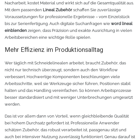
Nacharbeit, kostet Material und wirkt sich auf die Gesamtqualität aus.
Zubehör Schneideplotter
Solar Silber
Mit dem passenden
Lineal Zubehör
schaffen Sie zuverlässige
Voraussetzungen für professionelle Ergebnisse – vom Einzelstück
bis zur Serienfertigung. Auch digitale Suchanfragen wie
word lineal
Sunlight
Verschiedene
einblenden
zeigen, dass Präzision und exakte Ausrichtung in vielen
Arbeitsbereichen eine wichtige Rolle spielen.
Palisade
Zubehör für Brother-Schneideplotter
Mehr Effizienz im Produktionsalltag
Farbkarte
Tinte
Wer täglich mit Schneidelinealen arbeitet, braucht Zubehör, das
nicht nur technisch überzeugt, sondern auch den Workflow
Sublimationsmedien
Sublimationsfarbe
verbessert. Hochwertige Komponenten beschleunigen viele
Arbeitsschritte, weil sie Werkzeuge sicher führen, Positionen stabil
Filament für 3D-Druck
Solvent Tinte
halten und das Handling vereinfachen. So können Arbeitsprozesse
besser standardisiert und mit weniger Unterbrechungen umgesetzt
werden.
PLA
Direct to Film Tinte
Das ist vor allem dann von Vorteil, wenn gleichbleibende Qualität
PETG
Direct-to-Film Folie und Kleber
bei hohem Durchsatz gefordert ist. Professionelle Anwender
schätzen Zubehör, das robust verarbeitet ist, passgenau sitzt und
3D Drucker Zubehör
ABS
auch bei intensiver Nutzung zuverlässig funktioniert. Genau darauf ist