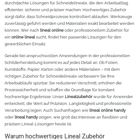
durchdachte Lösungen für Schneidelineale, die den Arbeitsalltag
effizienter, sicherer und präziser machen. Hochwertiges Zubehör
Oracal 8300
Messer
sorgt dafür, dass Schneidprozesse kontrolliert ablaufen, Werkzeuge
zuverlässig geführt werden und Materialien exakt bearbeitet werden
Oracal 8500
Messerklingen
können. Wer nach
lineal online
oder professionellem Zubehör für
ein
online lineal
sucht, findet hier passende Lösungen für den
Oracal 8870
Pinzette
gewerblichen Einsatz.
Gerade bei anspruchsvollen Anwendungen in der professionellen
Oralux 9300
Schere
Schilderherstellung kommt es auf jedes Detail an. Ob Folien,
Kunststoffe, Papier, Karton oder andere Materialien – mit dem
Oramask
Lineale
richtigen Zubehör für Schneidelineale verbessern Sie Ihre
Arbeitsabläufe spürbar. Sie reduzieren Verschnitt, erhöhen die
Prozesssicherheit und schaffen die Grundlage für konstant
Oraguard Laminierfolie
Lineal Zubehör
hochwertige Ergebnisse. Unser
Linealzubehör
wurde für Anwender
entwickelt, die Wert auf Präzision, Langlebigkeit und professionelle
Glasdekorationsfolie
Schneidematten
Verarbeitung legen. Auch Suchanfragen wie
lineal online handy
oder
lineal handy
zeigen, wie groß das Interesse an flexiblen und
Schildwerkzeug
Magnetfolie
präzisen Lineal-Lösungen heute ist.
Warum hochwertiges Lineal Zubehör
Antigraffiti-Folie
Montagewerkzeug