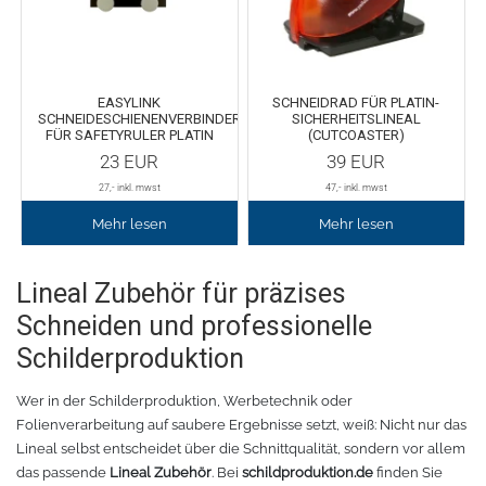
Fleece
Oracal 638
GCC - Expert/Puma/Jaguar
Spezialfolie
Bodywarmer
Brother
EASYLINK
SCHNEIDRAD FÜR PLATIN-
SCHNEIDESCHIENENVERBINDER
SICHERHEITSLINEAL
FÜR SAFETYRULER PLATIN
(CUTCOASTER)
Laserzubehör
Marken
Übersicht
23
EUR
39
EUR
27
,- inkl. mwst
47
,- inkl. mwst
Schneide-Software
Gedruckte Medien
Myrtle Beach
Mehr lesen
Mehr lesen
Ersatzteile
Oracal metallisierte Folien
B&C Collektion
Lineal Zubehör für präzises
Oralite 5600E
Schneideplotter
Sols
Schneiden und professionelle
Schilderproduktion
Oralite 5700
Transferpressen
Stormtech
Wer in der Schilderproduktion, Werbetechnik oder
Oracal 6510
Schneidleisten
James & Nicholson
Folienverarbeitung auf saubere Ergebnisse setzt, weiß: Nicht nur das
Lineal selbst entscheidet über die Schnittqualität, sondern vor allem
Schneidewerkzeuge und -matten
Oracal 7510
das passende
Lineal Zubehör
. Bei
schildproduktion.de
finden Sie