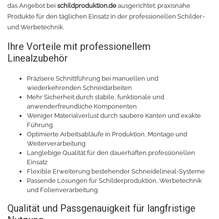
das Angebot bei
schildproduktion.de
ausgerichtet: praxisnahe
Produkte für den täglichen Einsatz in der professionellen Schilder-
TPU
Verschiedenes 3D Drucker Zubehör
und Werbetechnik.
Spezielle Filamente
3D-Drucker Bauplatte
Ihre Vorteile mit professionellem
Linealzubehör
Materialien für die Stickerei
Präzisere Schnittführung bei manuellen und
wiederkehrenden Schneidarbeiten
Materialien für Laser
Mehr Sicherheit durch stabile, funktionale und
anwenderfreundliche Komponenten
Weniger Materialverlust durch saubere Kanten und exakte
Finer
Führung
Optimierte Arbeitsabläufe in Produktion, Montage und
Weiterverarbeitung
MDF
Langlebige Qualität für den dauerhaften professionellen
Einsatz
Acryl
Flexible Erweiterung bestehender Schneidelineal-Systeme
Passende Lösungen für Schilderproduktion, Werbetechnik
und Folienverarbeitung
Qualität und Passgenauigkeit für langfristige