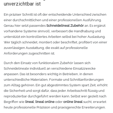
unverzichtbar ist
Tafelfolie
Trommeln
Ein präziser Schnitt ist oft der entscheidende Unterschied zwischen
einer durchschnittlichen und einer professionellen Ausführung.
Verschiedene Spezialfolien
Schaber
Genau hier setzt passendes
Schneidelineal Zubehör
an. Es ergänzt
vorhandene Systeme sinnvoll, verbessert die Handhabung und
unterstützt ein kontrolliertes Arbeiten selbst bei hoher Auslastung.
Textilfolie
Verschiedenes
Wer täglich schneidet, montiert oder beschriftet, profitiert von einer
zuverlässigen Ausstattung, die exakt auf professionelle
Übersicht
Griffe
Anforderungen zugeschnitten ist.
Durch den Einsatz von funktionalem Zubehör lassen sich
Chemica Firstmark
Schnellspanner
Schneidelineale individuell an verschiedene Einsatzzwecke
anpassen. Das ist besonders wichtig in Betrieben, in denen
Taschen und Kisten
Chemica Hotmark
unterschiedliche Materialien, Formate und Schnittanforderungen
zum Alltag gehören. Ein gut abgestimmtes System spart Zeit, erhöht
Chemica Holograflex
Ausstattung für Taschen
die Sicherheit und sorgt dafür, dass jeder Arbeitsschritt flüssig und
reproduzierbar durchgeführt werden kann. Selbst wer gezielt nach
Chemica Upperflok
Werkzeugtasche
Begriffen wie
lineal
,
lineal online
oder
online lineal
sucht, erwartet
heute professionelle Präzision und praxisgerechte Erweiterungen.