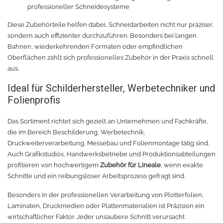
professioneller Schneidesysteme
Rollenhalter
Chemica Quickflex
Diese Zubehörteile helfen dabei, Schneidarbeiten nicht nur präziser,
Chemica Hotmark Revolution
infokarten
sondern auch effizienter durchzuführen. Besonders bei langen
Bahnen, wiederkehrenden Formaten oder empfindlichen
Oberflächen zahlt sich professionelles Zubehör in der Praxis schnell
Chemica Bling-Bling
Rollenständer
aus.
Chemica Allmark
Materialrollen
Ideal für Schilderhersteller, Werbetechniker und
Folienprofis
Zubehör für Transferpressen
Chemica Carbon
Das Sortiment richtet sich gezielt an Unternehmen und Fachkräfte,
die im Bereich Beschilderung, Werbetechnik,
Sonnenschutzfolie für Autos
Teflonkissen
Druckweiterverarbeitung, Messebau und Folienmontage tätig sind.
Auch Grafikstudios, Handwerksbetriebe und Produktionsabteilungen
Marathon
Teflonfolie und Klebeband
profitieren von hochwertigem
Zubehör für Lineale
, wenn exakte
Schnitte und ein reibungsloser Arbeitsprozess gefragt sind.
Sonnenschutzfolie für Gebäude
Silikonmatten zum backen
Besonders in der professionellen Verarbeitung von Plotterfolien,
Laminaten, Druckmedien oder Plattenmaterialien ist Präzision ein
Daylight
Verschiedenes
wirtschaftlicher Faktor. Jeder unsaubere Schnitt verursacht