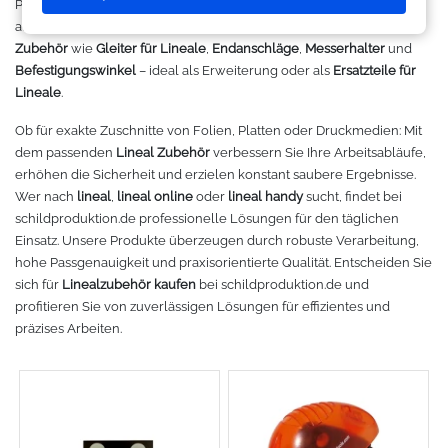
Präzision, Langlebigkeit und sicheren Einsatz im Arbeitsalltag
Makerspace - FabLab
Laserbearbeitung
Sweatshirt
Oracal 631
Graphtec
ausgelegt ist. Unser Sortiment umfasst funktionales
Schneidelineal
Zubehör
wie
Gleiter für Lineale
,
Endanschläge
,
Messerhalter
und
Leasing
Großformatdrucker
Hemden
Oracal 651
Ioline
Befestigungswinkel
– ideal als Erweiterung oder als
Ersatzteile für
Lineale
.
Gut loslegen mit dem Startpacket
Direct-to-Film Drucker
T-Shirts
Oracal 751
ANA-GRAPH
Ob für exakte Zuschnitte von Folien, Platten oder Druckmedien: Mit
dem passenden
Lineal Zubehör
verbessern Sie Ihre Arbeitsabläufe,
Angebote
Solventdrucker
Jacken
Oracal 951
Foison
erhöhen die Sicherheit und erzielen konstant saubere Ergebnisse.
Wer nach
lineal
,
lineal online
oder
lineal handy
sucht, findet bei
Anmelden
Sublimationsdrucker
Caps
Oracal 961
P-Cut
schildproduktion.de professionelle Lösungen für den täglichen
Einsatz. Unsere Produkte überzeugen durch robuste Verarbeitung,
hohe Passgenauigkeit und praxisorientierte Qualität. Entscheiden Sie
Stickmaschinen
Taschen
Oracal 970 Matt
Mimaki
sich für
Linealzubehör kaufen
bei schildproduktion.de und
profitieren Sie von zuverlässigen Lösungen für effizientes und
3D-Drucker
Tüten
Oracal 970RA
Mutoh
präzises Arbeiten.
Ausrüstung und Kleidung
Oracal 975
Summagraphic
Sport
Oracal 451
Redsail