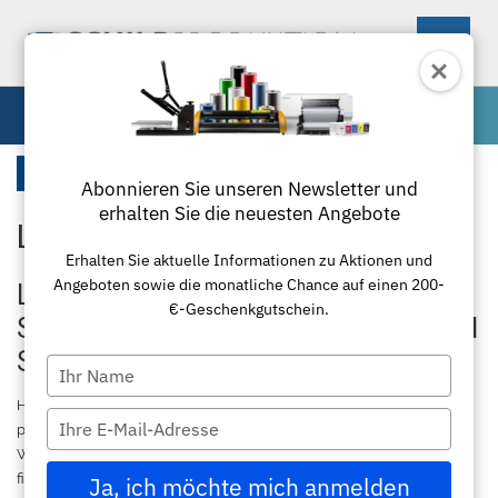
0
Schneidewerkzeuge und -matten
Startseite
Abonnieren Sie unseren Newsletter und
erhalten Sie die neuesten Angebote
Lineal Zubehör
Maschinen
Erhalten Sie aktuelle Informationen zu Aktionen und
Angeboten sowie die monatliche Chance auf einen 200-
Materialien
Schneideplotter
Linealzubehör für präzise
€-Geschenkgutschein.
Schneidetechnik in Werbetechnik und
Zubehör
Transferpressen
Standardfolie
Schilderproduktion
Type
your
Textil
Laminierung
Plottermesser
Übersicht
Hochwertiges
Linealzubehör
ist die ideale Ergänzung für
name
Type
professionelle Schneidesysteme in der
Schilderproduktion
,
your
Werbetechnik und Folienverarbeitung. Bei
schildproduktion.de
Paketlösungen
Schneidemaschinen
Poloshirts
Applikationsfolie
Roland
email
finden Sie passgenaues
Zubehör für Schneidelineale
, das auf
Ja, ich möchte mich anmelden