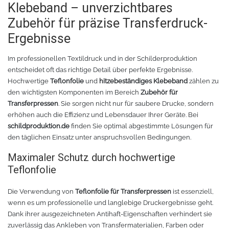
Klebeband – unverzichtbares
Zubehör für präzise Transferdruck-
Tafelfolie
Trommeln
Ergebnisse
Verschiedene Spezialfolien
Schaber
Im professionellen Textildruck und in der Schilderproduktion
entscheidet oft das richtige Detail über perfekte Ergebnisse.
Textilfolie
Verschiedenes
Hochwertige
Teflonfolie
und
hitzebeständiges Klebeband
zählen zu
den wichtigsten Komponenten im Bereich
Zubehör für
Übersicht
Griffe
Transferpressen
. Sie sorgen nicht nur für saubere Drucke, sondern
erhöhen auch die Effizienz und Lebensdauer Ihrer Geräte. Bei
schildproduktion.de
finden Sie optimal abgestimmte Lösungen für
Chemica Firstmark
Schnellspanner
den täglichen Einsatz unter anspruchsvollen Bedingungen.
Taschen und Kisten
Chemica Hotmark
Maximaler Schutz durch hochwertige
Teflonfolie
Chemica Holograflex
Ausstattung für Taschen
Die Verwendung von
Teflonfolie für Transferpressen
ist essenziell,
wenn es um professionelle und langlebige Druckergebnisse geht.
Chemica Upperflok
Werkzeugtasche
Dank ihrer ausgezeichneten Antihaft-Eigenschaften verhindert sie
zuverlässig das Ankleben von Transfermaterialien, Farben oder