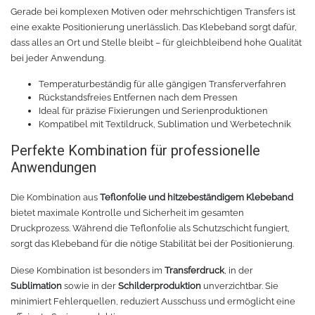
Gerade bei komplexen Motiven oder mehrschichtigen Transfers ist
Rollenhalter
Chemica Quickflex
eine exakte Positionierung unerlässlich. Das Klebeband sorgt dafür,
dass alles an Ort und Stelle bleibt – für gleichbleibend hohe Qualität
Chemica Hotmark Revolution
infokarten
bei jeder Anwendung.
Chemica Bling-Bling
Rollenständer
Temperaturbeständig für alle gängigen Transferverfahren
Rückstandsfreies Entfernen nach dem Pressen
Ideal für präzise Fixierungen und Serienproduktionen
Chemica Allmark
Materialrollen
Kompatibel mit Textildruck, Sublimation und Werbetechnik
Perfekte Kombination für professionelle
Zubehör für Transferpressen
Chemica Carbon
Anwendungen
Sonnenschutzfolie für Autos
Teflonkissen
Die Kombination aus
Teflonfolie und hitzebeständigem Klebeband
bietet maximale Kontrolle und Sicherheit im gesamten
Marathon
Teflonfolie und Klebeband
Druckprozess. Während die Teflonfolie als Schutzschicht fungiert,
sorgt das Klebeband für die nötige Stabilität bei der Positionierung.
Sonnenschutzfolie für Gebäude
Silikonmatten zum backen
Diese Kombination ist besonders im
Transferdruck
, in der
Sublimation
sowie in der
Schilderproduktion
unverzichtbar. Sie
Daylight
Verschiedenes
minimiert Fehlerquellen, reduziert Ausschuss und ermöglicht eine