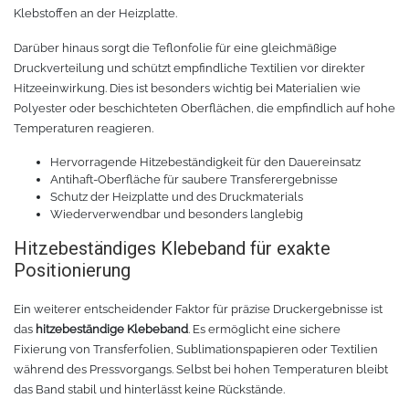
Chemica Galaxy
Handgelenktasche
Klebstoffen an der Heizplatte.
Darüber hinaus sorgt die Teflonfolie für eine gleichmäßige
Chemica Sunmark
Werkzeugkasten
Druckverteilung und schützt empfindliche Textilien vor direkter
Hitzeeinwirkung. Dies ist besonders wichtig bei Materialien wie
Reinigung
Chemica Printbar
Polyester oder beschichteten Oberflächen, die empfindlich auf hohe
Temperaturen reagieren.
Chemica Reflex
Tücher
Hervorragende Hitzebeständigkeit für den Dauereinsatz
Antihaft-Oberfläche für saubere Transferergebnisse
Chemica Darklite
Reinigungsset
Schutz der Heizplatte und des Druckmaterials
Wiederverwendbar und besonders langlebig
Chemica Metallic
Glasschaber
Hitzebeständiges Klebeband für exakte
Positionierung
Verpackungsmaschinen
Chemica Fashion
Ein weiterer entscheidender Faktor für präzise Druckergebnisse ist
das
hitzebeständige Klebeband
. Es ermöglicht eine sichere
Transferpapier
Klebeband
Fixierung von Transferfolien, Sublimationspapieren oder Textilien
während des Pressvorgangs. Selbst bei hohen Temperaturen bleibt
Transferfolie
Ausrüstung
das Band stabil und hinterlässt keine Rückstände.