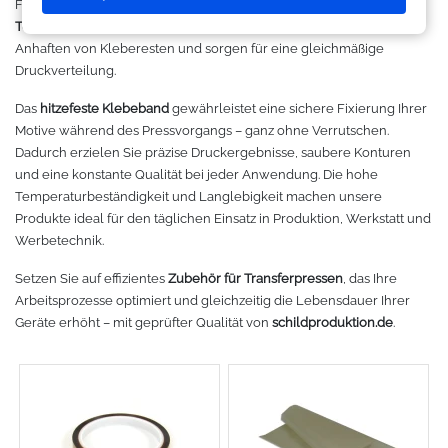
Flockdruck sowie andere Transferverfahren. Unsere
PTFE-
Makerspace - FabLab
Laserbearbeitung
Sweatshirt
Oracal 631
Graphtec
Teflonfolien
bieten zuverlässigen Schutz vor Hitze, verhindern
Anhaften von Kleberesten und sorgen für eine gleichmäßige
Leasing
Großformatdrucker
Hemden
Oracal 651
Ioline
Druckverteilung.
Das
hitzefeste Klebeband
gewährleistet eine sichere Fixierung Ihrer
Gut loslegen mit dem Startpacket
Direct-to-Film Drucker
T-Shirts
Oracal 751
ANA-GRAPH
Motive während des Pressvorgangs – ganz ohne Verrutschen.
Dadurch erzielen Sie präzise Druckergebnisse, saubere Konturen
Angebote
Solventdrucker
Jacken
Oracal 951
Foison
und eine konstante Qualität bei jeder Anwendung. Die hohe
Temperaturbeständigkeit und Langlebigkeit machen unsere
Anmelden
Sublimationsdrucker
Caps
Oracal 961
P-Cut
Produkte ideal für den täglichen Einsatz in Produktion, Werkstatt und
Werbetechnik.
Stickmaschinen
Taschen
Oracal 970 Matt
Mimaki
Setzen Sie auf effizientes
Zubehör für Transferpressen
, das Ihre
Arbeitsprozesse optimiert und gleichzeitig die Lebensdauer Ihrer
3D-Drucker
Tüten
Oracal 970RA
Mutoh
Geräte erhöht – mit geprüfter Qualität von
schildproduktion.de
.
Ausrüstung und Kleidung
Oracal 975
Summagraphic
Sport
Oracal 451
Redsail