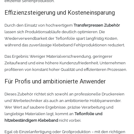
effiziente Serienproduktion.
Zubehör Schneideplotter
Solar Silber
Effizienzsteigerung und Kosteneinsparung
Sunlight
Verschiedene
Durch den Einsatz von hochwertigem
Transferpressen Zubehör
lassen sich Produktionsabläufe deutlich optimieren. Die
Wiederverwendbarkeit der Teflonfolie spart langfristig Kosten,
Palisade
Zubehör für Brother-Schneideplotter
während das zuverlässige Klebeband Fehlproduktionen reduziert.
Farbkarte
Tinte
Das Ergebnis: Weniger Materialverschwendung, geringerer
Zeitaufwand und eine höhere Kundenzufriedenheit. Unternehmen
Sublimationsmedien
Sublimationsfarbe
profitieren von konstant hoher Qualität und effizienteren Prozessen.
Für Profis und ambitionierte Anwender
Filament für 3D-Druck
Solvent Tinte
Dieses Zubehör richtet sich sowohl an professionelle Druckereien
PLA
Direct to Film Tinte
und Werbetechniker als auch an ambitionierte Hobbyanwender.
Wer Wert auf saubere Ergebnisse, präzise Verarbeitung und
langlebige Materialien legt, kommt an
Teflonfolie und
PETG
Direct-to-Film Folie und Kleber
hitzebeständigem Klebeband
nicht vorbei.
3D Drucker Zubehör
ABS
Egal ob Einzelanfertigung oder Großproduktion – mit den richtigen