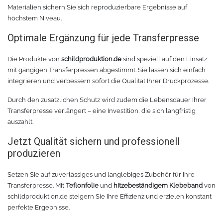
Materialien sichern Sie sich reproduzierbare Ergebnisse auf
höchstem Niveau.
TPU
Verschiedenes 3D Drucker Zubehör
Optimale Ergänzung für jede Transferpresse
Spezielle Filamente
3D-Drucker Bauplatte
Die Produkte von
schildproduktion.de
sind speziell auf den Einsatz
mit gängigen Transferpressen abgestimmt. Sie lassen sich einfach
Materialien für die Stickerei
integrieren und verbessern sofort die Qualität Ihrer Druckprozesse.
Materialien für Laser
Durch den zusätzlichen Schutz wird zudem die Lebensdauer Ihrer
Transferpresse verlängert – eine Investition, die sich langfristig
Finer
auszahlt.
Jetzt Qualität sichern und professionell
MDF
produzieren
Acryl
Setzen Sie auf zuverlässiges und langlebiges Zubehör für Ihre
Transferpresse. Mit
Teflonfolie
und
hitzebeständigem Klebeband
von
schildproduktion.de steigern Sie Ihre Effizienz und erzielen konstant
perfekte Ergebnisse.