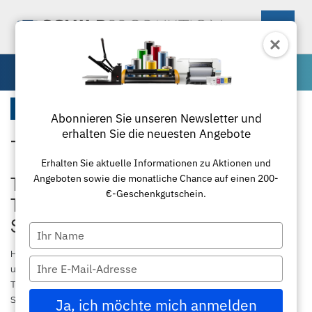
0
Zubehör für Transferpressen
Startseite
Abonnieren Sie unseren Newsletter und
erhalten Sie die neuesten Angebote
Teflonfolie und Klebeband
Maschinen
Erhalten Sie aktuelle Informationen zu Aktionen und
Angeboten sowie die monatliche Chance auf einen 200-
Materialien
Schneideplotter
Teflonfolie & Klebeband für
€-Geschenkgutschein.
Transferpressen – Präzision und
Zubehör
Transferpressen
Standardfolie
Schutz im Textildruck
Type
your
Textil
Laminierung
Plottermesser
Übersicht
Hochwertige
Teflonfolie
und
hitzebeständiges Klebeband
sind
name
Type
unverzichtbare Komponenten für professionelle Ergebnisse im
your
Textildruck und bei Transferpressen. Bei
schildproduktion.de
finden
Paketlösungen
Schneidemaschinen
Poloshirts
Applikationsfolie
Roland
email
Sie optimal abgestimmte Lösungen für Sublimation, Flex- und
Ja, ich möchte mich anmelden