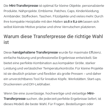
Rollenhalter
Chemica Quickflex
Die
Mini-Transferpresse
ist optimal für kleine Objekte, personalisierte
Produkte, Nähprojekte, Embleme, Patches, Caps, Kinderkleidung,
Armbänder, Stoffecken, Taschen, Filzobjekte und vieles mehr. Durch
Chemica Hotmark Revolution
infokarten
ihre kompakte Heizplatte mit den Maßen
10,6 x 6,2 cm
lassen sich
selbst kleinste Motive präzise und ohne Verrutschen platzieren.
Chemica Bling-Bling
Rollenständer
Warum diese Transferpresse die richtige Wahl
Chemica Allmark
Materialrollen
ist
Diese
handgehaltene Transferpresse
wurde für maximale Effizienz,
Zubehör für Transferpressen
Chemica Carbon
einfache Nutzung und professionelle Ergebnisse entwickelt. Sie
bietet eine perfekte Kombination aus kompakter Größe, starker
Sonnenschutzfolie für Autos
Teflonkissen
Leistung und verlässlicher Temperaturkontrolle. Für kleine Projekte
ist sie deutlich präziser und flexibler als große Pressen – und daher
Marathon
Teflonfolie und Klebeband
ein unverzichtbares Tool für kreative Köpfe, Werkstätten, Start-ups,
Druckereien und DIY-Liebhaber.
Sonnenschutzfolie für Gebäude
Silikonmatten zum backen
Wenn Sie eine zuverlässige, hochwertige und vielseitige
Mini-
Transferpresse
suchen, die jederzeit perfekte Ergebnisse liefert, ist
Daylight
Verschiedenes
dieses Modell die beste Wahl. Für Fragen, Bestellungen oder