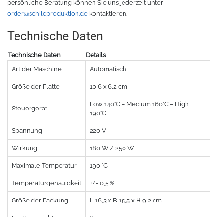
persönliche Beratung können Sie uns jederzeit unter
order@schildproduktion.de
kontaktieren.
Zubehör Schneideplotter
Solar Silber
Technische Daten
Sunlight
Verschiedene
Technische Daten
Details
Palisade
Zubehör für Brother-Schneideplotter
Art der Maschine
Automatisch
Größe der Platte
10,6 x 6,2 cm
Farbkarte
Tinte
Low 140°C – Medium 160°C – High
Steuergerät
Sublimationsmedien
Sublimationsfarbe
190°C
Spannung
220 V
Filament für 3D-Druck
Solvent Tinte
Wirkung
180 W / 250 W
PLA
Direct to Film Tinte
Maximale Temperatur
190 °C
Temperaturgenauigkeit
+/- 0,5 %
PETG
Direct-to-Film Folie und Kleber
Größe der Packung
L 16,3 x B 15,5 x H 9,2 cm
3D Drucker Zubehör
ABS