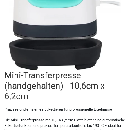
Makerspace - FabLab
Laserbearbeitung
Sweatshirt
Oracal 631
Graphtec
Leasing
Großformatdrucker
Hemden
Oracal 651
Ioline
Gut loslegen mit dem Startpacket
Direct-to-Film Drucker
T-Shirts
Oracal 751
ANA-GRAPH
Angebote
Solventdrucker
Jacken
Oracal 951
Foison
Anmelden
Sublimationsdrucker
Caps
Oracal 961
P-Cut
Mini-Transferpresse
Stickmaschinen
Taschen
Oracal 970 Matt
Mimaki
(handgehalten) - 10,6cm x
3D-Drucker
Tüten
Oracal 970RA
Mutoh
6,2cm
Ausrüstung und Kleidung
Oracal 975
Summagraphic
Präzises und effizientes Etikettieren für professionelle Ergebnisse
Die Mini-Transferpresse mit 10,6 × 6,2 cm Platte bietet eine automatische
Sport
Oracal 451
Redsail
Etikettierfunktion und präzise Temperaturkontrolle bis 190 °C – ideal für