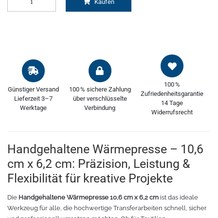
Kaufen
Oracal 8300
Messer
Oracal 8500
Messerklingen
Oracal 8870
Pinzette
100 %
Günstiger Versand
100 % sichere Zahlung
Oralux 9300
Schere
Zufriedenheitsgarantie
Lieferzeit 3–7
über verschlüsselte
14 Tage
Werktage
Verbindung
Widerrufsrecht
Oramask
Lineale
Oraguard Laminierfolie
Lineal Zubehör
Handgehaltene Wärmepresse – 10,6
cm x 6,2 cm: Präzision, Leistung &
Glasdekorationsfolie
Schneidematten
Flexibilität für kreative Projekte
Schildwerkzeug
Magnetfolie
Die
Handgehaltene Wärmepresse 10,6 cm x 6,2 cm
ist das ideale
Werkzeug für alle, die hochwertige Transferarbeiten schnell, sicher
Antigraffiti-Folie
Montagewerkzeug