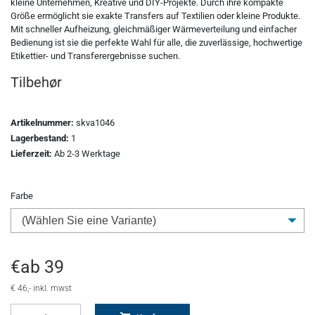
kleine Unternehmen, Kreative und DIY-Projekte. Durch ihre kompakte
Größe ermöglicht sie exakte Transfers auf Textilien oder kleine Produkte.
Fleece
Oracal 638
GCC - Expert/Puma/Jaguar
Mit schneller Aufheizung, gleichmäßiger Wärmeverteilung und einfacher
Bedienung ist sie die perfekte Wahl für alle, die zuverlässige, hochwertige
Spezialfolie
Bodywarmer
Brother
Etikettier- und Transferergebnisse suchen.
Tilbehør
Laserzubehör
Marken
Übersicht
Artikelnummer:
skva1046
Schneide-Software
Gedruckte Medien
Myrtle Beach
Lagerbestand:
1
Lieferzeit:
Ab 2-3 Werktage
Ersatzteile
Oracal metallisierte Folien
B&C Collektion
Farbe
Oralite 5600E
Schneideplotter
Sols
Oralite 5700
Transferpressen
Stormtech
€
ab
39
Oracal 6510
Schneidleisten
James & Nicholson
€
46
,- inkl. mwst
Schneidewerkzeuge und -matten
Oracal 7510