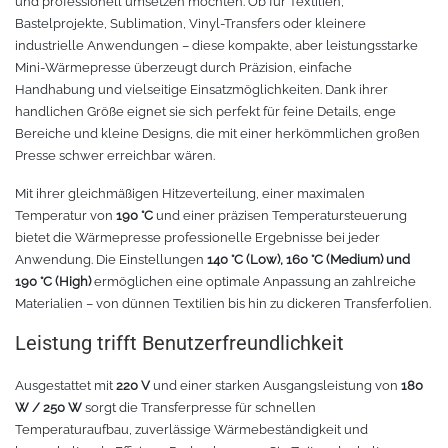
und professionell umsetzen möchten. Ob für Textilien,
Bastelprojekte, Sublimation, Vinyl-Transfers oder kleinere
industrielle Anwendungen – diese kompakte, aber leistungsstarke
Tafelfolie
Trommeln
Mini-Wärmepresse überzeugt durch Präzision, einfache
Handhabung und vielseitige Einsatzmöglichkeiten. Dank ihrer
Verschiedene Spezialfolien
Schaber
handlichen Größe eignet sie sich perfekt für feine Details, enge
Bereiche und kleine Designs, die mit einer herkömmlichen großen
Textilfolie
Verschiedenes
Presse schwer erreichbar wären.
Mit ihrer gleichmäßigen Hitzeverteilung, einer maximalen
Übersicht
Griffe
Temperatur von
190 °C
und einer präzisen Temperatursteuerung
bietet die Wärmepresse professionelle Ergebnisse bei jeder
Chemica Firstmark
Schnellspanner
Anwendung. Die Einstellungen
140 °C (Low), 160 °C (Medium) und
190 °C (High)
ermöglichen eine optimale Anpassung an zahlreiche
Taschen und Kisten
Chemica Hotmark
Materialien – von dünnen Textilien bis hin zu dickeren Transferfolien.
Leistung trifft Benutzerfreundlichkeit
Chemica Holograflex
Ausstattung für Taschen
Ausgestattet mit
220 V
und einer starken Ausgangsleistung von
180
Chemica Upperflok
Werkzeugtasche
W / 250 W
sorgt die Transferpresse für schnellen
Temperaturaufbau, zuverlässige Wärmebeständigkeit und